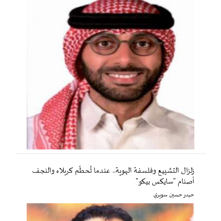
زلزال التشييع وفلسفة الهوية.. عندما تُحطّم كربلاء والنجف
أصنام "سايكس بيكو"
حيدر حسين سويري