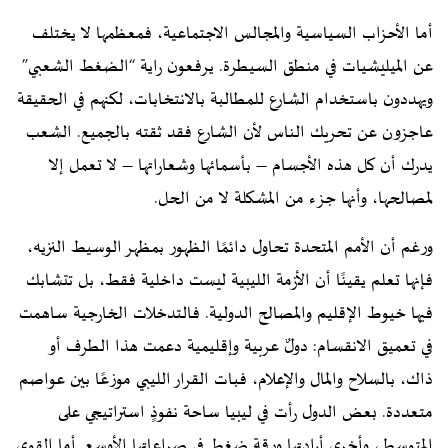
أما الأحزاب السياسية والمجالس الاجتماعية، فمعظمها لا يختلف
عن الميليشيات في منطق السيطرة. يرفعون راية “الضغط الشعبي”
ويهددون باستخدام الشارع للمطالبة بالانتخابات، لكنهم في الحقيقة
عاجزون عن تحريك الناس لأن الشارع فقد ثقته بالجميع. الشعب
يدرك أن كل هذه الأجسام – بأسمائها وشعاراتها – لا تعمل إلا
لمصالحها، وأنها جزء من المشكلة لا من الحل.
ورغم أن الأمم المتحدة تحاول دائمًا الظهور بمظهر الوسيط النزيه،
فإنها تعلم يقينًا أن الأزمة الليبية ليست داخلية فقط، بل تتشابك
فيها خيوط الإقليم والمصالح الدولية. فالتدخلات الخارجية ساهمت
في تعميق الانقسام: دولٌ عربية وإقليمية دعمت هذا الطرف أو
ذاك، بالسلاح والمال والإعلام، فبات القرار الليبي موزعًا بين عواصم
متعددة. بعض الدول رأت في ليبيا ساحة نفوذٍ استراتيجي على
المتوسط، وأخرى أرادتها ورقة ضغط في صراعاتها الأوسع. أما القوى