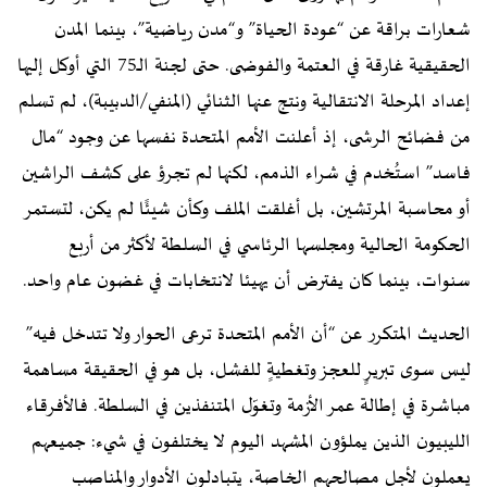
شعارات براقة عن “عودة الحياة” و“مدن رياضية”، بينما المدن
الحقيقية غارقة في العتمة والفوضى. حتى لجنة الـ75 التي أوكل إليها
إعداد المرحلة الانتقالية ونتج عنها الثنائي (المنفي/الدبيبة)، لم تسلم
من فضائح الرشى، إذ أعلنت الأمم المتحدة نفسها عن وجود “مال
فاسد” استُخدم في شراء الذمم، لكنها لم تجرؤ على كشف الراشين
أو محاسبة المرتشين، بل أغلقت الملف وكأن شيئًا لم يكن، لتستمر
الحكومة الحالية ومجلسها الرئاسي في السلطة لأكثر من أربع
سنوات، بينما كان يفترض أن يهيئا لانتخابات في غضون عام واحد.
الحديث المتكرر عن “أن الأمم المتحدة ترعى الحوار ولا تتدخل فيه”
ليس سوى تبريرٍ للعجز وتغطيةٍ للفشل، بل هو في الحقيقة مساهمة
مباشرة في إطالة عمر الأزمة وتغوّل المتنفذين في السلطة. فالأفرقاء
الليبيون الذين يملؤون المشهد اليوم لا يختلفون في شيء: جميعهم
يعملون لأجل مصالحهم الخاصة، يتبادلون الأدوار والمناصب