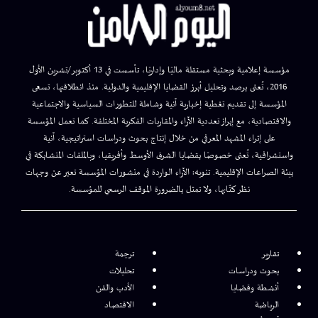
مؤسسة إعلامية وبحثية مستقلة ماليًا وإداريًا، تأسست في 13 أكتوبر/تشرين الأول
2016، تُعنى برصد وتحليل أبرز القضايا الإقليمية والدولية. منذ انطلاقتها، تسعى
المؤسسة إلى تقديم تغطية إخبارية آنية وشاملة للتطورات السياسية والاجتماعية
والاقتصادية، مع إبراز تعددية الآراء والمقاربات الفكرية المختلفة. كما تعمل المؤسسة
على إثراء المشهد المعرفي من خلال إنتاج بحوث ودراسات استراتيجية، آنية
واستشرافية، تُعنى خصوصًا بقضايا الشرق الأوسط وأفريقيا، وبالملفات المتشابكة في
بيئة الصراعات الإقليمية. تنويه: الآراء الواردة في منشورات المؤسسة تعبر عن وجهات
نظر كتّابها، ولا تمثل بالضرورة الموقف الرسمي للمؤسسة.
تقارير
ترجمة
بحوث ودراسات
تحليلات
أنشطة وقضايا
الأدب والفن
الرياضة
الاقتصاد