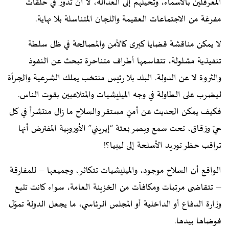
المعرقلين بالأسماء، وتُحيلهم إلى العدالة، لا أن تدور في حلقات
مفرغة من الاجتماعات العقيمة واللجان المتناسلة بلا نهاية.
لا يمكن مناقشة قضايا كبرى كالأمن والمصالحة في ظل سلطة
تنفيذية مشلولة، تتقاسمها أطراف متناحرة تبحث عن النفوذ
والثروة لا عن الدولة. البلد بلا رئيس منتخب يملك الشرعية والجرأة
ليضرب على الطاولة في وجه الميليشيات والمتلاعبين بقوت الناس.
فكيف يمكن الحديث عن أمنٍ مستقر والسلاح ما زال منتشراً في كل
حيّ وزقاق، تحت سمع وبصر بعثة “إيريني” الأوروبية المفترض أنها
تراقب حظر توريد الأسلحة إلى ليبيا؟!
الواقع أن السلاح موجود، والميليشيات تتكاثر، وجميعها – للمفارقة
– تتقاضى مرتبات ومكافآت من الخزينة العامة، سواء كانت تتبع
وزارة الدفاع أو الداخلية أو المجلس الرئاسي، ما يجعل الدولة تموّل
فوضاها بيدها.