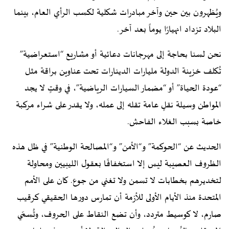
ويُظهرون بين حين وآخر مبادرات شكلية لكسب الرأي العام، بينما
البلاد تزداد انهيارًا يوماً بعد آخر.
نحن لسنا بحاجة إلى مهرجانات دعائية أو مشاريع “استعراضية”
تُكلف خزينة الدولة مليارات الدينارات تحت عناوين براقة مثل
“عودة الحياة” أو “مضمار السيارات الرياضية”، في وقتٍ لا يجد
المواطن وسيلة نقلٍ عامة تقله إلى عمله، ولا يقدر على شراء مركبة
خاصة بسبب الغلاء الفاحش.
الحديث عن “الحوكمة” و“الأمن” و“المصالحة الوطنية” في ظل هذه
الظروف العصيبة ليس إلا استخفافًا بعقول الليبيين ومحاولة
لتخديرهم بخطابات لا تسمن ولا تغني من جوع. كان على الأمم
المتحدة منذ الأيام الأولى للأزمة أن تمارس دورها الحقيقي كرقيب
صارم، لا كوسيط متردد، وأن تضع النقاط على الحروف، وتُسمّي