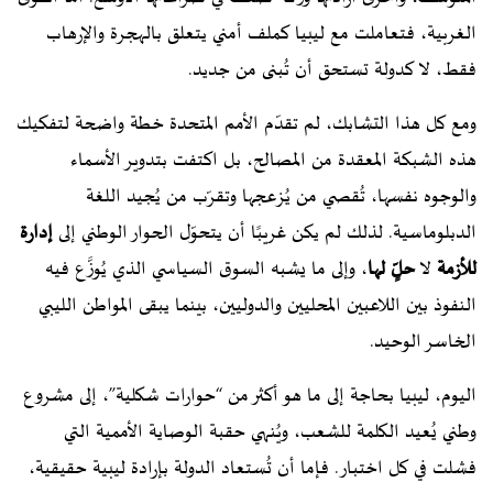
الغربية، فتعاملت مع ليبيا كملف أمني يتعلق بالهجرة والإرهاب
فقط، لا كدولة تستحق أن تُبنى من جديد.
ومع كل هذا التشابك، لم تقدّم الأمم المتحدة خطة واضحة لتفكيك
هذه الشبكة المعقدة من المصالح، بل اكتفت بتدوير الأسماء
والوجوه نفسها، تُقصي من يُزعجها وتقرّب من يُجيد اللغة
الدبلوماسية. لذلك لم يكن غريبًا أن يتحوّل الحوار الوطني إلى
إدارة
للأزمة
لا
حلٍّ لها
، وإلى ما يشبه السوق السياسي الذي يُوزَّع فيه
النفوذ بين اللاعبين المحليين والدوليين، بينما يبقى المواطن الليبي
الخاسر الوحيد.
اليوم، ليبيا بحاجة إلى ما هو أكثر من “حوارات شكلية”، إلى مشروع
وطني يُعيد الكلمة للشعب، ويُنهي حقبة الوصاية الأممية التي
فشلت في كل اختبار. فإما أن تُستعاد الدولة بإرادة ليبية حقيقية،