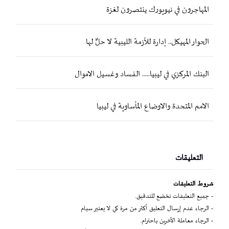
المهاجرون في نيويورك ينتصرون لغزة
الحوار المهيكل.. إدارة للأزمة الليبية لا حلٌّ لها
البنك المركزي في ليبيا..... الفساد وغسيل الاموال
الامم المتحدة والاوضاع المأساوية في ليبيا
التعليقات
شروط التعليقات
- جميع التعليقات تخضع للتدقيق.
- الرجاء عدم إرسال التعليق أكثر من مرة كي لا يعتبر سبام
- الرجاء معاملة الآخرين باحترام.