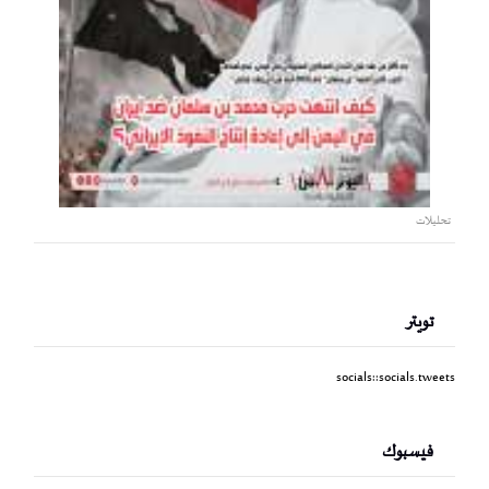
تحليلات
تويتر
socials::socials.tweets
فيسبوك