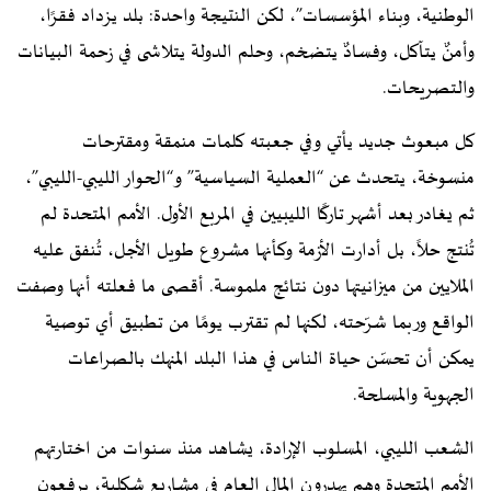
الوطنية، وبناء المؤسسات”، لكن النتيجة واحدة: بلد يزداد فقرًا،
وأمنٌ يتآكل، وفسادٌ يتضخم، وحلم الدولة يتلاشى في زحمة البيانات
والتصريحات.
كل مبعوث جديد يأتي وفي جعبته كلمات منمقة ومقترحات
منسوخة، يتحدث عن “العملية السياسية” و“الحوار الليبي-الليبي”،
ثم يغادر بعد أشهر تاركًا الليبيين في المربع الأول. الأمم المتحدة لم
تُنتج حلاً، بل أدارت الأزمة وكأنها مشروع طويل الأجل، تُنفق عليه
الملايين من ميزانيتها دون نتائج ملموسة. أقصى ما فعلته أنها وصفت
الواقع وربما شرّحته، لكنها لم تقترب يومًا من تطبيق أي توصية
يمكن أن تحسّن حياة الناس في هذا البلد المنهك بالصراعات
الجهوية والمسلحة.
الشعب الليبي، المسلوب الإرادة، يشاهد منذ سنوات من اختارتهم
الأمم المتحدة وهم يهدرون المال العام في مشاريع شكلية، يرفعون