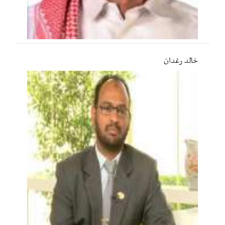
خالد رغدان