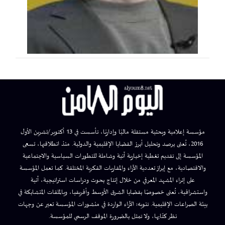
مؤسسة إعلامية وبحثية مستقلة ماليًا وإداريًا، تأسست في 13 أكتوبر/تشرين الأول
2016، تُعنى برصد وتحليل أبرز القضايا الإقليمية والدولية. منذ انطلاقتها، تسعى
المؤسسة إلى تقديم تغطية إخبارية آنية وشاملة للتطورات السياسية والاجتماعية
والاقتصادية، مع إبراز تعددية الآراء والمقاربات الفكرية المختلفة. كما تعمل المؤسسة
على إثراء المشهد المعرفي من خلال إنتاج بحوث ودراسات استراتيجية، آنية
واستشرافية، تُعنى خصوصًا بقضايا الشرق الأوسط وأفريقيا، وبالملفات المتشابكة في
بيئة الصراعات الإقليمية. تنويه: الآراء الواردة في منشورات المؤسسة تعبر عن وجهات
نظر كتّابها، ولا تمثل بالضرورة الموقف الرسمي للمؤسسة.