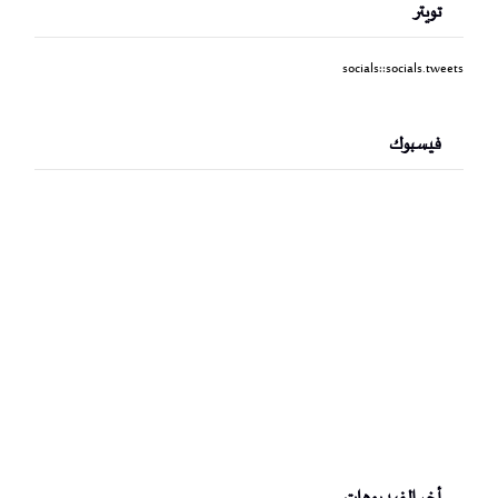
تويتر
socials::socials.tweets
فيسبوك