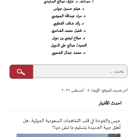
أ. مساعد. د. عارف صالح السنيدي
د. هيثم حسين جواس
د. مراد عبدالله الحوشبي
د. رائد شائف القطيبي
د. فضل محمد الشاعري
د. صلاح لرضي بن دويل
العميد/ صالح علي الدويل
د. محمد جمال الشعيبي
آخر تحديث للموقع: الأربعاء ٠٥ أغسطس ٢٠٢٦
احدث الأخبار
حيس والخوخة في قلب التفاهمات السعودية الحوثية.. هل
تُغلق جبهة الحديدة بتسليم ما تبقى منها؟