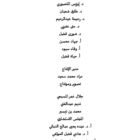
د. إيزيس المنصوري
د. طارق شعبان
د. رحيمة عبدالرحيم
د. منى عقربي
د. شورى فضل
أ. جهاد محسن
أ. وفاء سيود
أ. حياة فضل
مدير الإنتاج
مراد محمد سعيد
تصوير ومونتاج
جلال عمر المسبحي
نديم عبدالغني
محمد بن تيسير
المجلس الاستشاري
أ. د. عبده يحيى صالح الدباني
أ. د. هادي فضل العولقي