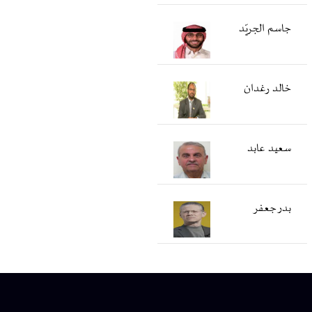
جاسم الجريّد
خالد رغدان
سعید عابد
بدر جعفر