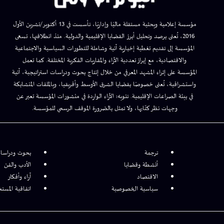
مؤسسة إعلامية وبحثية مستقلة ماليًا وإداريًا، تأسست في 13 أكتوبر/تشرين الأول
2016، تُعنى برصد وتحليل أبرز القضايا الإقليمية والدولية. منذ انطلاقتها، تسعى
المؤسسة إلى تقديم تغطية إخبارية آنية وشاملة للتطورات السياسية والاجتماعية
والاقتصادية، مع إبراز تعددية الآراء والمقاربات الفكرية المختلفة. كما تعمل
المؤسسة على إثراء المشهد المعرفي من خلال إنتاج بحوث ودراسات استراتيجية، آنية
واستشرافية، تُعنى خصوصًا بقضايا الشرق الأوسط وأفريقيا، وبالملفات المتشابكة
في بيئة الصراعات الإقليمية. تنويه: الآراء الواردة في منشورات المؤسسة تعبر عن
وجهات نظر كتّابها، ولا تمثل بالضرورة الموقف الرسمي للمؤسسة.
ترجمة
بحوث ودراسا
أنشطة وقضايا
الأدب والفن
الاقتصاد
آراء وأفكار
سياسية الخصوصية
اتفاقية المست