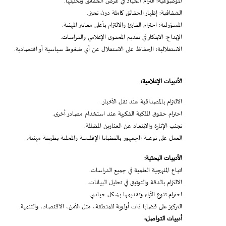
الموضوعية: التزام الحياد في عرض الحقائق وتحليلها.
الشفافية: إظهار الحقائق كاملة دون تحيز.
المسؤولية: احترام القارئ والالتزام بأعلى معايير المهنية.
الإبداع: الابتكار في تقديم المحتوى الإعلامي والدراسات.
الاستقلالية: الحفاظ على الاستقلال عن أي ضغوط سياسية أو اقتصادية.
الأدبيات الإعلامية:
الالتزام بالمصداقية عند نقل الأخبار.
احترام حقوق الملكية الفكرية عند استخدام مصادر أخرى.
تجنب الإثارة والابتعاد عن العناوين المضللة.
العمل على توعية الجمهور بالقضايا الإقليمية والمحلية بطريقة مهنية.
الأدبيات البحثية:
اتباع المنهجية العلمية في جميع الدراسات.
الالتزام بالدقة والتوثيق في تحليل البيانات.
احترام تنوع الآراء وتقديمها بشكل حيادي.
التركيز على قضايا ذات أولوية للمنطقة، مثل الأمن، الاقتصاد، والتنمية.
أدبيات التواصل: