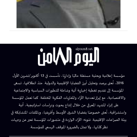
مؤسسة إعلامية وبحثية مستقلة ماليًا وإداريًا، تأسست في 13 أكتوبر/تشرين الأول
2016، تُعنى برصد وتحليل أبرز القضايا الإقليمية والدولية. منذ انطلاقتها، تسعى
المؤسسة إلى تقديم تغطية إخبارية آنية وشاملة للتطورات السياسية والاجتماعية
والاقتصادية، مع إبراز تعددية الآراء والمقاربات الفكرية المختلفة. كما تعمل المؤسسة
على إثراء المشهد المعرفي من خلال إنتاج بحوث ودراسات استراتيجية، آنية
واستشرافية، تُعنى خصوصًا بقضايا الشرق الأوسط وأفريقيا، وبالملفات المتشابكة في
بيئة الصراعات الإقليمية. تنويه: الآراء الواردة في منشورات المؤسسة تعبر عن وجهات
نظر كتّابها، ولا تمثل بالضرورة الموقف الرسمي للمؤسسة.