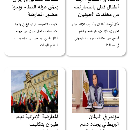
أطفال قتلى بانفجار لغم
يعمّق عزلة النظام ويعزز
من مخلفات الحوثيين
حضور المعارضة
قُتل أربعة أطفال وأصيب ثلاثة عشر
يكشف التصعيد المتسارع في وتيرة
آخرون، الإثنين، إثر انفجار لغم
الإعدامات داخل إيران عن حجم
أرضي من مخلفات جماعة الحوثي
القلق الذي يسيطر على مؤسسات
في محافظ...
النظام الحاكم...
مؤتمر في البرلمان
المعارضة الإيرانية تتهم
البريطاني يجدد دعم
طهران بتكثيف