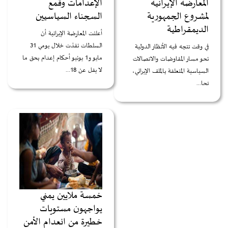
المعارضة الإيرانية
الإعدامات وقمع
لمشروع الجمهورية
السجناء السياسيين
الديمقراطية
أعلنت المعارضة الإيرانية أن
السلطات نفذت خلال يومي 31
في وقت تتجه فيه الأنظار الدولية
مايو و1 يونيو أحكام إعدام بحق ما
نحو مسار المفاوضات والاتصالات
لا يقل عن 18...
السياسية المتعلقة بالملف الإيراني،
تحا...
خمسة ملايين يمني
يواجهون مستويات
خطيرة من انعدام الأمن