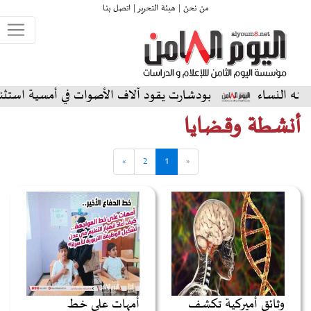
من نحن |
هيئة التحرير |
اتصل بنا
بودشارت يقود آلاف الأصوات في أمسية استثنائية على الم
أنشطة وقضايا
»
2
1
«
وثائق أميركية تكشف
أمهات على خط