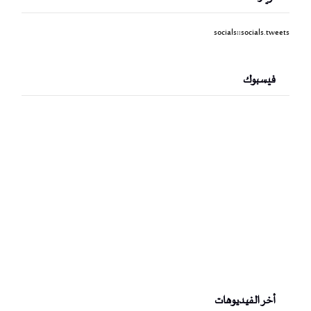
socials::socials.tweets
فيسبوك
أخر الفيديوهات