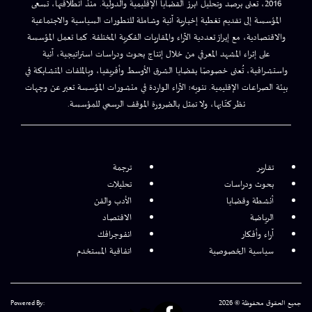
2016، تُعنى برصد وتحليل أبرز القضايا الإقليمية والدولية. منذ انطلاقتها، تسعى
المؤسسة إلى تقديم تغطية إخبارية آنية وشاملة للتطورات السياسية والاجتماعية
والاقتصادية، مع إبراز تعددية الآراء والمقاربات الفكرية المختلفة. كما تعمل المؤسسة
على إثراء المشهد المعرفي من خلال إنتاج بحوث ودراسات استراتيجية، آنية
واستشرافية، تُعنى خصوصًا بقضايا الشرق الأوسط وأفريقيا، وبالملفات المتشابكة في
بيئة الصراعات الإقليمية. تنويه: الآراء الواردة في منشورات المؤسسة تعبر عن وجهات
نظر كتّابها، ولا تمثل بالضرورة الموقف الرسمي للمؤسسة.
تقارير
ترجمة
بحوث ودراسات
تحليلات
أنشطة وقضايا
الأدب والفن
الرياضة
الاقتصاد
آراء وأفكار
انفوجرافك
سياسية الخصوصية
اتفاقية المستخدم
جميع الحقوق محفوظة © 2026
Powered By: