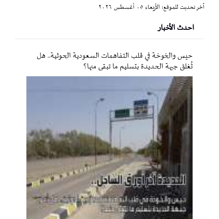
آخر تحديث للموقع: الأربعاء ٠٥ أغسطس ٢٠٢٦
احدث الأخبار
حيس والخوخة في قلب التفاهمات السعودية الحوثية.. هل
تُغلق جبهة الحديدة بتسليم ما تبقى منها؟