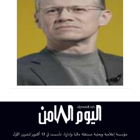
مؤسسة إعلامية وبحثية مستقلة ماليًا وإداريًا، تأسست في 13 أكتوبر/تشرين الأول