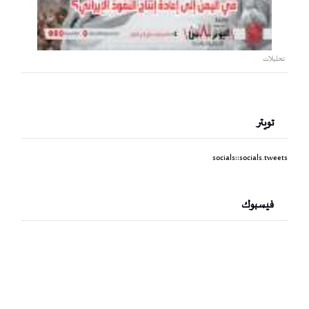
تحليلات
تويتر
socials::socials.tweets
فيسبوك