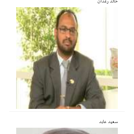
خالد رغدان
سعید عابد