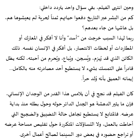
وحين انتهى الفيلم، بقي سؤال واحد يتردد داخلي:
كم من البشر عبر التاريخ دفعوا حياتهم ثمناً لحرية لم يعيشوها هم،
بل عاشها من جاء بعدهم؟
ربما لهذا السبب خرجت من “أسد” وأنا لا أفكر في المعارك أو
المطاردات أو لحظات الانتصار، بل أفكر في الإنسان نفسه. ذلك
الكائن الذي قد يُهزم، ويُسجن، ويُباع، ويُحرم من أحبته، لكنه يظل
قادراً على التمسك بشيء لا يستطيع أحد مصادرته منه بالكامل…
إيمانه العميق بأنه وُلد حراً.
كان الفيلم قد نجح في أن يلامس هذا القدر من الوجدان الإنساني،
فإن ما يثير الدهشة هو الجدل الدائر حوله وحول بطله منذ بداية
عرضه. فالمتابع لا يستطيع تجاهل حالة التضييق والضجيج التي
أحاطت بالعمل، ولا التساؤلات المتكررة حول تقليص مساحة عرضه
أو تراجع حضوره في بعض دور السينما لصالح أعمال أخرى.