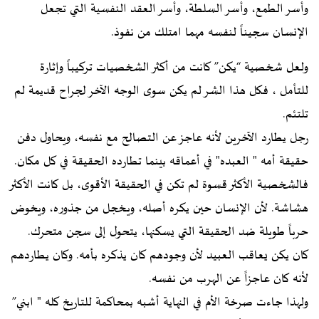
وأسر الطمع، وأسر السلطة، وأسر العقد النفسية التي تجعل
الإنسان سجيناً لنفسه مهما امتلك من نفوذ.
ولعل شخصية “يكن” كانت من أكثر الشخصيات تركيباً وإثارة
للتأمل ، فكل هذا الشر لم يكن سوى الوجه الآخر لجراح قديمة لم
تلتئم.
رجل يطارد الآخرين لأنه عاجز عن التصالح مع نفسه، ويحاول دفن
حقيقة أمه " العبده" في أعماقه بينما تطارده الحقيقة في كل مكان.
فالشخصية الأكثر قسوة لم تكن في الحقيقة الأقوى، بل كانت الأكثر
هشاشة. لأن الإنسان حين يكره أصله، ويخجل من جذوره، ويخوض
حرباً طويلة ضد الحقيقة التي يسكنها، يتحول إلى سجن متحرك.
كان يكن يعاقب العبيد لأن وجودهم كان يذكره بأمه. وكان يطاردهم
لأنه كان عاجزاً عن الهرب من نفسه.
ولهذا جاءت صرخة الأم في النهاية أشبه بمحاكمة للتاريخ كله " ابني”