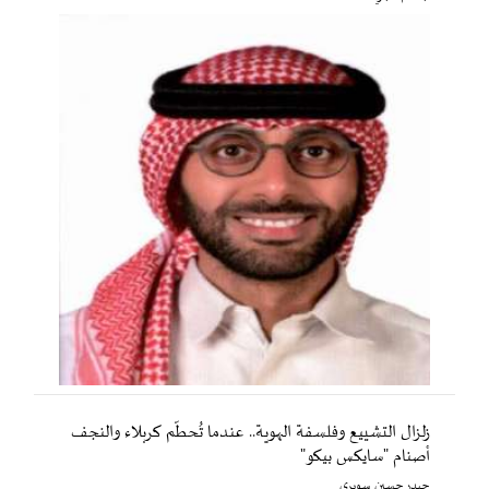
زلزال التشييع وفلسفة الهوية.. عندما تُحطّم كربلاء والنجف
أصنام "سايكس بيكو"
حيدر حسين سويري