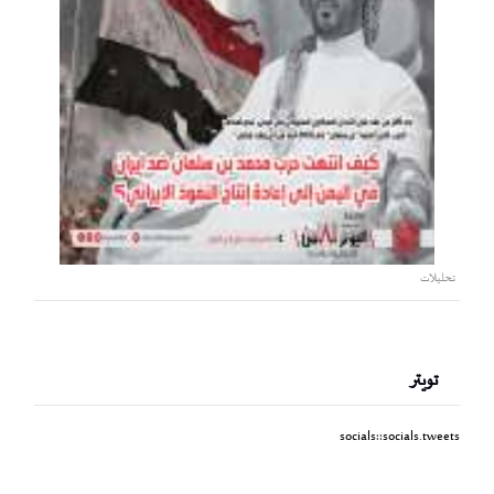
تحليلات
تويتر
socials::socials.tweets