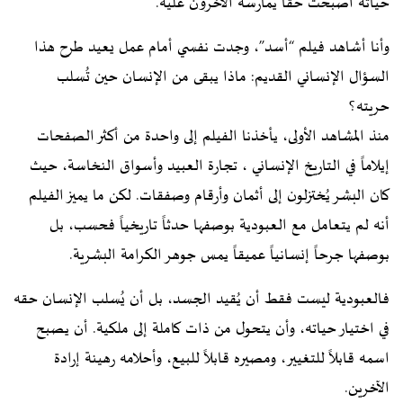
حياته أصبحت حقاً يمارسه الآخرون عليه.
وأنا أشاهد فيلم “أسد”، وجدت نفسي أمام عمل يعيد طرح هذا
السؤال الإنساني القديم: ماذا يبقى من الإنسان حين تُسلب
حريته؟
منذ المشاهد الأولى، يأخذنا الفيلم إلى واحدة من أكثر الصفحات
إيلاماً في التاريخ الإنساني ، تجارة العبيد وأسواق النخاسة، حيث
كان البشر يُختزلون إلى أثمان وأرقام وصفقات. لكن ما يميز الفيلم
أنه لم يتعامل مع العبودية بوصفها حدثاً تاريخياً فحسب، بل
بوصفها جرحاً إنسانياً عميقاً يمس جوهر الكرامة البشرية.
فالعبودية ليست فقط أن يُقيد الجسد، بل أن يُسلب الإنسان حقه
في اختيار حياته، وأن يتحول من ذات كاملة إلى ملكية. أن يصبح
اسمه قابلاً للتغيير، ومصيره قابلاً للبيع، وأحلامه رهينة إرادة
الآخرين.