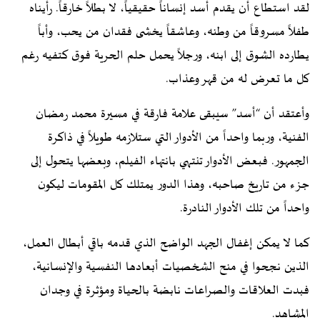
لقد استطاع أن يقدم أسد إنساناً حقيقياً، لا بطلاً خارقاً. رأيناه
طفلاً مسروقاً من وطنه، وعاشقاً يخشى فقدان من يحب، وأباً
يطارده الشوق إلى ابنه، ورجلاً يحمل حلم الحرية فوق كتفيه رغم
كل ما تعرض له من قهر وعذاب.
وأعتقد أن “أسد” سيبقى علامة فارقة في مسيرة محمد رمضان
الفنية، وربما واحداً من الأدوار التي ستلازمه طويلاً في ذاكرة
الجمهور. فبعض الأدوار تنتهي بانتهاء الفيلم، وبعضها يتحول إلى
جزء من تاريخ صاحبه، وهذا الدور يمتلك كل المقومات ليكون
واحداً من تلك الأدوار النادرة.
كما لا يمكن إغفال الجهد الواضح الذي قدمه باقي أبطال العمل،
الذين نجحوا في منح الشخصيات أبعادها النفسية والإنسانية،
فبدت العلاقات والصراعات نابضة بالحياة ومؤثرة في وجدان
المشاهد.