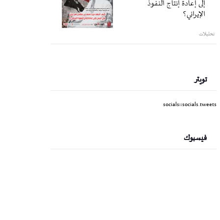
إلى إعادة إنتاج النفوذ
الإيراني؟
تحليلات
تويتر
socials::socials.tweets
فيسبوك