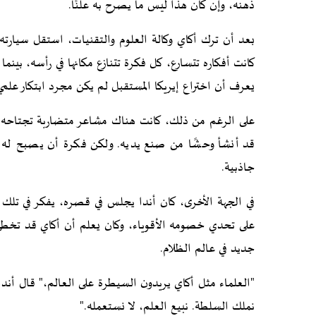
ذهنه، وإن كان هذا ليس ما يصرح به علنًا.
بعد أن ترك أكاي وكالة العلوم والتقنيات، استقل سيارته 
كانت أفكاره تتسارع، كل فكرة تتنازع مكانها في رأسه، بينما 
يعرف أن اختراع إيريكا المستقبل لم يكن مجرد ابتكار علمي.
على الرغم من ذلك، كانت هناك مشاعر متضاربة تجتاحه. كا
قد أنشأ وحشًا من صنع يديه. ولكن فكرة أن يصبح له الق
جاذبية.
في الجهة الأخرى، كان أندا يجلس في قصره، يفكر في تلك ا
على تحدي خصومه الأقوياء، وكان يعلم أن أكاي قد تخطى 
جديد في عالم الظلام.
"العلماء مثل أكاي يريدون السيطرة على العالم،" قال أندا
نملك السلطة. نبيع العلم، لا نستعمله."