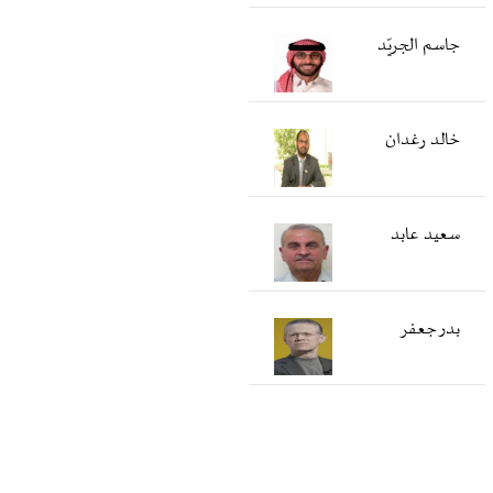
جاسم الجريّد
خالد رغدان
سعید عابد
بدر جعفر