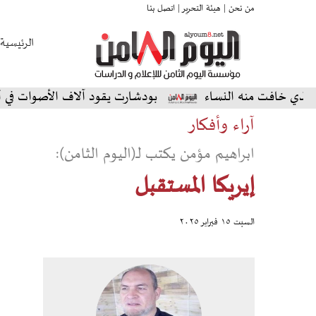
من نحن |
هيئة التحرير |
اتصل بنا
الرئيسية
ت منه النساء
بودشارت يقود آلاف الأصوات في أمسية استث
آراء وأفكار
ابراهيم مؤمن يكتب لـ(اليوم الثامن):
إيريكا المستقبل
السبت ١٥ فبراير ٢٠٢٥