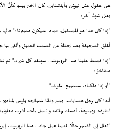
على عقول مثل نيوتن وآينشتاين. كان الخبر يبدو كأنَّ ال
يعني شيئًا آخر:
"إذا كان هذا هو المستقبل، فماذا سيكون مصيرنا؟" قاله
أغلق الصحيفة بعد لحظة من الصمت العميق وألقى بها جان
"إذا تسلط علينا هذا الروبوت... سيتغير كل شيء." ثم نظر
متفاخرًا:
"أو إذا ملكناه، سنصبح الملوك."
أندا كان رجل عصابات، يسير وفقًا لمصالحه وليس لمبادئ عل
لنفوذه. وبسرعة، أمسك بهاتفه واتصل بأحد أقرب معاونيه ف
"تعال إلى القصر حالًا. لدينا عمل جاد... هذا الروبوت، إير