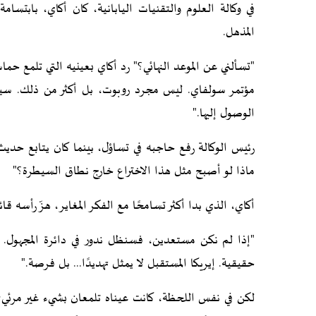
في وكالة العلوم والتقنيات اليابانية، كان أكاي، بابتس
المذهل.
"تسألني عن الموعد النهائي؟" رد أكاي بعينيه التي تلمع حما
مؤتمر سولفاي. ليس مجرد روبوت، بل أكثر من ذلك. سي
الوصول إليها."
رئيس الوكالة رفع حاجبه في تساؤل، بينما كان يتابع حديث
ماذا لو أصبح مثل هذا الاختراع خارج نطاق السيطرة؟"
أكاي، الذي بدا أكثر تسامحًا مع الفكر المغاير، هزّ رأسه قائلً
"إذا لم نكن مستعدين، فسنظل ندور في دائرة المجهول. 
حقيقية. إيريكا المستقبل لا يمثل تهديدًا... بل فرصة."
لكن في نفس اللحظة، كانت عيناه تلمعان بشيء غير مرئي؛