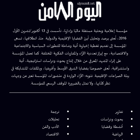
مؤسسة إعلامية وبحثية مستقلة ماليًا وإداريًا، تأسست في 13 أكتوبر/تشرين الأول
2016، تُعنى برصد وتحليل أبرز القضايا الإقليمية والدولية. منذ انطلاقتها، تسعى
المؤسسة إلى تقديم تغطية إخبارية آنية وشاملة للتطورات السياسية والاجتماعية
والاقتصادية، مع إبراز تعددية الآراء والمقاربات الفكرية المختلفة. كما تعمل المؤسسة
على إثراء المشهد المعرفي من خلال إنتاج بحوث ودراسات استراتيجية، آنية
واستشرافية، تُعنى خصوصًا بقضايا الشرق الأوسط وأفريقيا، وبالملفات المتشابكة في
بيئة الصراعات الإقليمية. تنويه: الآراء الواردة في منشورات المؤسسة تعبر عن وجهات
نظر كتّابها، ولا تمثل بالضرورة الموقف الرسمي للمؤسسة.
تقارير
ترجمة
بحوث ودراسات
تحليلات
أنشطة وقضايا
الأدب والفن
الرياضة
الاقتصاد