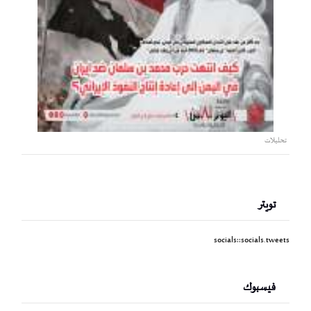
تحليلات
تويتر
socials::socials.tweets
فيسبوك