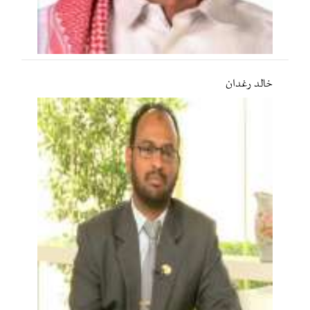
خالد رغدان