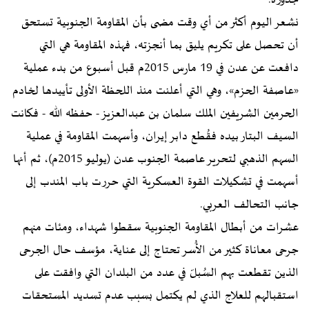
جذوره.
نشعر اليوم أكثر من أي وقت مضى بأن المقاومة الجنوبية تستحق
أن تحصل على تكريم يليق بما أنجزته، فهذه المقاومة هي التي
دافعت عن عدن في 19 مارس 2015م قبل أسبوع من بدء عملية
«عاصفة الحزم»، وهي التي أعلنت منذ اللحظة الأولى تأييدها لخادم
الحرمين الشريفين الملك سلمان بن عبدالعزيز - حفظه الله - فكانت
السيف البتار بيده فقُطع دابر إيران، وأسهمت المقاومة في عملية
السهم الذهبي لتحرير عاصمة الجنوب عدن (يوليو 2015م)، ثم أنها
أسهمت في تشكيلات القوة العسكرية التي حررت باب المندب إلى
جانب التحالف العربي.
عشرات من أبطال المقاومة الجنوبية سقطوا شهداء، ومئات منهم
جرحى معاناة كثير من الأُسر تحتاج إلى عناية، مؤسف حال الجرحى
الذين تقطعت بهم السُبلّ في عدد من البلدان التي وافقت على
استقبالهم للعلاج الذي لم يكتمل بسبب عدم تسديد المستحقات