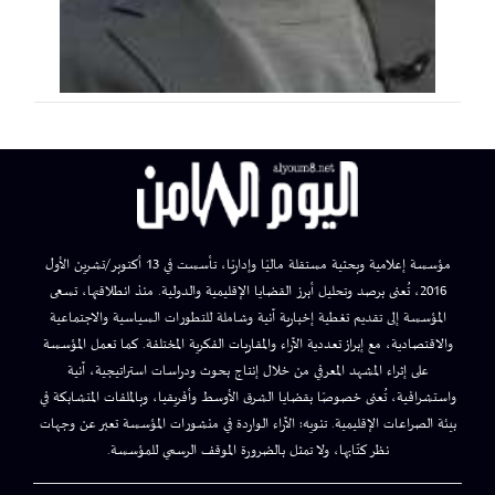
مؤسسة إعلامية وبحثية مستقلة ماليًا وإداريًا، تأسست في 13 أكتوبر/تشرين الأول
2016، تُعنى برصد وتحليل أبرز القضايا الإقليمية والدولية. منذ انطلاقتها، تسعى
المؤسسة إلى تقديم تغطية إخبارية آنية وشاملة للتطورات السياسية والاجتماعية
والاقتصادية، مع إبراز تعددية الآراء والمقاربات الفكرية المختلفة. كما تعمل المؤسسة
على إثراء المشهد المعرفي من خلال إنتاج بحوث ودراسات استراتيجية، آنية
واستشرافية، تُعنى خصوصًا بقضايا الشرق الأوسط وأفريقيا، وبالملفات المتشابكة في
بيئة الصراعات الإقليمية. تنويه: الآراء الواردة في منشورات المؤسسة تعبر عن وجهات
نظر كتّابها، ولا تمثل بالضرورة الموقف الرسمي للمؤسسة.