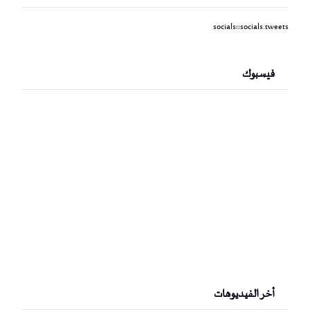
socials::socials.tweets
فيسبوك
أخر الفيديوهات