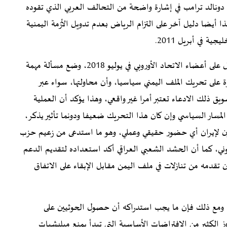
 دونالد ترامب في إشارة واضحة من التحالف العربي الذي تقوده
 أيضا دليل آخر على التزام الرياض بعدم تدويل الأزمة اليمنية
ية في أبريل 2011.
لذلك فإن مارتن غريفيث، الذي عرض خطته للحل الشامل على أعضاء الاتحاد الأوروبي في يوليو 2018، وضع مسألة مهمة
درة على تحريك الملف اليمني سياسيا، وأن محاولتها، سواء عبر
ق ذلك الادعاء تعتبر أمرا غير واقعي، وهذا يؤكد أن العملية
سار السياسي وإن كان هذا التحريك ضعيفا ودونما تأثير يذكر،
ون لإيران أي حضور حقيقي وعملي، وهو ما استدعى من زعيم حزب
وني، كما أن الحشد الشعبي العراقي أكد استعداده لتقديم الدعم
ن تقدمه من تنازلات في ملف اليمن مقابل الإبقاء على الاتفاق
يمن، ومع ذلك فإن ما يجب استدراكه أن حصول الحوثيين على
لكثير من الافتراضات الأساسية التي تبدأ بمنع ميليشيات