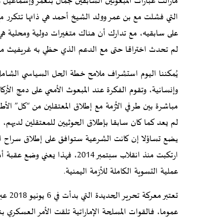
مازالت عبارات المبعوثيْن السابقين جمال بنعمر وإسماعيل
التي فشلت مع بن عمر وولد الشيخ أحمد هي ذاتها تتكرر مع
على سابقيه، مع تدارك أن هناك متغيرات دولية ومحلية هي ا
لم تحدث اختراقا حتى مع الدعم الذي حظي به غريفيث من ق
يُمكننا اليوم استشراف ملامح خطة الحل السياسي الشامل ف
وإنسانية، وتقوم الفكرة عند المبعوث الأممي على دمج الأ
مباشرة بين طرفي الأزمة مع إطلاق المعتقلين من “كل” الأط
لم يعد كما كان سابقا بإطلاق الحوثيين للمعتقلين لديهم
يضع تساؤلا إن كانت الشرعية ستوافق على إطلاق سراح الم
ارتكبت منذ انقلاب سبتمبر 2014، 
عملية التسوية الكاملة للأزمة اليمنية.
تعتبر 
عموما، فالقوات المسلحة الإماراتية تلقت الأمر العسكري ب