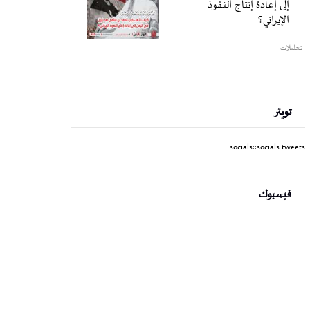
إلى إعادة إنتاج النفوذ
الإيراني؟
تحليلات
تويتر
socials::socials.tweets
فيسبوك