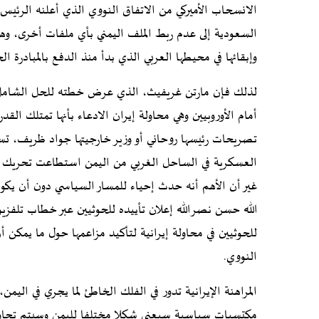
الانسحاب الأميركي من الاتفاق النووي الذي أعلنه الرئيس
السعودية إلى عدم ربط الملف اليمني بأي ملفات أخرى، وهذا
وإبقائها في محيطها العربي الذي بدأ منذ الدفع بالمبادرة الخليج
أمام الأوروبيين وهي محاولة إيران الادعاء بأنها تمتلك الق
تصريحات رئيسها روحاني أو وزير خارجيتها جواد ظريف، تسوي
العسكرية في الساحل الغربي من اليمن استطاعت تحريك الم
غير أن الأهم أنه حدث إحياء للمسار السياسي دون أن يك
الله حسن نصرالله إعلان تأييده للحوثيين عبر خطاب تلفزي
للحوثيين في محاولة إيرانية لتأكيد مزاعمها حول ما يمكن أ
النووي.
المراهنة الإيرانية تدور في الفلك الخاطئ لما يجري في ال
مكتسبات سياسية سيعني شكلا مختلفا لليمن وسيتم تجاوز ا