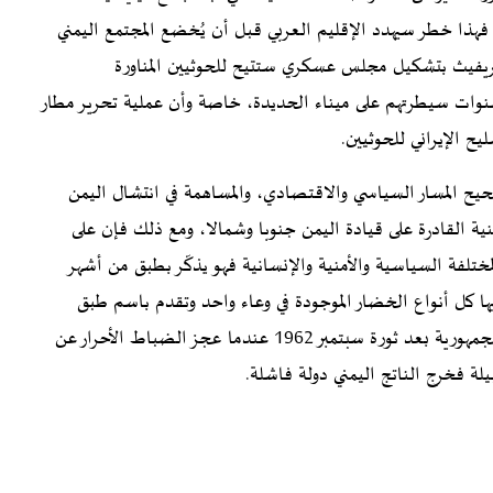
هذا خطر سيهدد الإقليم العربي قبل أن يُخضع المجتمع اليمني
ريفيث بتشكيل مجلس عسكري ستتيح للحوثيين المناورة
نوات سيطرتهم على ميناء الحديدة، خاصة وأن عملية تحرير مطار
 الإيراني للحوثيين.
حيح المسار السياسي والاقتصادي، والمساهمة في انتشال اليمن
ية القادرة على قيادة اليمن جنوبا وشمالا، ومع ذلك فإن على
ختلفة السياسية والأمنية والإنسانية فهو يذكّر بطبق من أشهر
ا كل أنواع الخضار الموجودة في وعاء واحد وتقدم باسم طبق
المجموع، وهي كالسياسة اليمنية التي جمعت بين الملكية والجمهورية بعد ثورة سبتمبر 1962 عندما عجز الضباط الأحرار عن
يلة فخرج الناتج اليمني دولة فاشلة.