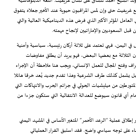
 ولد الشيخ أحمد تنساق على لسان غريفيث. اللغة الدبلوماسية
 غريفيث حتى وإن لمس المراقبون حيوية عند الأخير جعلاه يتفوق
لعامل المؤثر الأكبر الذي فرض هذه الديناميكية العالية والتي
بل السعوديين والإماراتيين لإنجاح مهمته.
ي اليمن، فهي تعتمد على ثلاثة أركان رئيسية، سياسية وأمنية
ركان الثلاثة مع بعضها البعض، فهو يريد أن يطلق مفاوضات
راف وفتح المجال للعمل الإنساني، ويجب هنا ملاحظة أن الإجراء
، بل يشمل كذلك طرف الشرعية وهذا تقدم جديد يُعد خرقا هائلا
تورطين من ميليشيات الحوثي في جرائم الحرب والانتهاكات التي
فهذا يعني وضع عقبة أمام أي قانون سيوضع للعدالة الانتقالية التي ستكون جزءا من
معركة تحرير الحديدة التي بدأت في 6 يونيو 2018 عبر إطلاق عملية “الرعد الأحمر” المتغير الأساس في المشهد اليمني
ناء على توجه سياسي واضح. فقد استبق القرار العملياتي