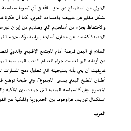
الحوثي من استنساخ دور حزب الله في أي تسوية سياسية، ف
لشكل مغاير عن طبيعته وامتداده العربي، كما أن فكرة غ
والاحتفاظ بجزء من أسلحتهم التي وصلتهم من إيران عبر س
الحديدة كشفت عن مخازن أسلحة إيرانية تؤكد حجم التسليح
السلام في اليمن فرصة أمام المجتمع الإقليمي والدولي لتص
من أزماته التي تعقدت جراء انعدام النخب السياسية اليمن
غريفيث أن يعي بأنه بمنهجيته التي تحاول دمج المسارات الم
أطباق المطبخ اليمني يسمى “المجموع”، وهي طبخة توضع فيه
استكمال ثورتهم، فزاوجوها بين الجمهورية والملكية عبر القب
العرب