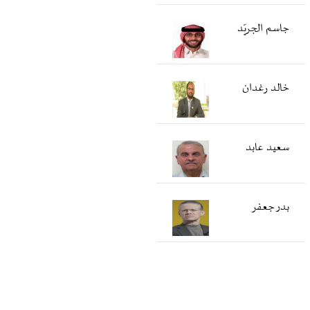
جاسم الجريّد
خالد رغدان
سعید عابد
بدر جعفر