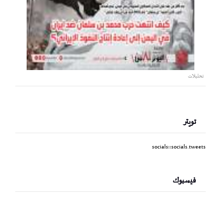
تحليلات
تويتر
socials::socials.tweets
فيسبوك