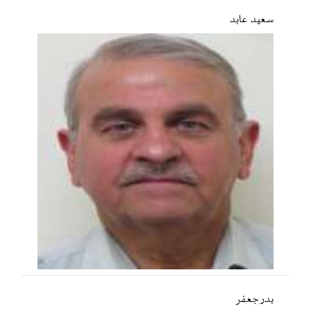
سعید عابد
بدر جعفر