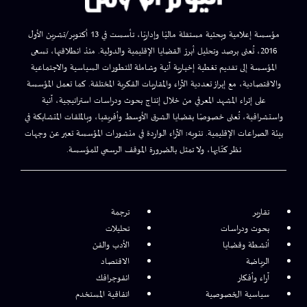
مؤسسة إعلامية وبحثية مستقلة ماليًا وإداريًا، تأسست في 13 أكتوبر/تشرين الأول
2016، تُعنى برصد وتحليل أبرز القضايا الإقليمية والدولية. منذ انطلاقتها، تسعى
المؤسسة إلى تقديم تغطية إخبارية آنية وشاملة للتطورات السياسية والاجتماعية
والاقتصادية، مع إبراز تعددية الآراء والمقاربات الفكرية المختلفة. كما تعمل المؤسسة
على إثراء المشهد المعرفي من خلال إنتاج بحوث ودراسات استراتيجية، آنية
واستشرافية، تُعنى خصوصًا بقضايا الشرق الأوسط وأفريقيا، وبالملفات المتشابكة في
بيئة الصراعات الإقليمية. تنويه: الآراء الواردة في منشورات المؤسسة تعبر عن وجهات
نظر كتّابها، ولا تمثل بالضرورة الموقف الرسمي للمؤسسة.
تقارير
ترجمة
بحوث ودراسات
تحليلات
أنشطة وقضايا
الأدب والفن
الرياضة
الاقتصاد
آراء وأفكار
انفوجرافك
سياسية الخصوصية
اتفاقية المستخدم