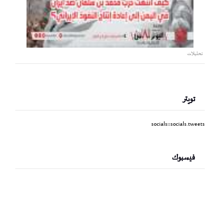
تحليلات
تويتر
socials::socials.tweets
فيسبوك