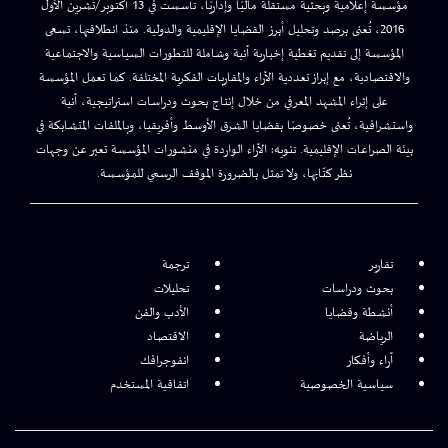
مؤسسة إعلامية وبحثية مستقلة ماليًا وإداريًا، تأسست في 13 أكتوبر/تشرين الأول
2016، تُعنى برصد وتحليل أبرز القضايا الإقليمية والدولية. منذ انطلاقتها، تسعى
المؤسسة إلى تقديم تغطية إخبارية آنية وشاملة للتطورات السياسية والاجتماعية
والاقتصادية، مع إبراز تعددية الآراء والمقاربات الفكرية المختلفة. كما تعمل المؤسسة
على إثراء المشهد المعرفي من خلال إنتاج بحوث ودراسات استراتيجية، آنية
واستشرافية، تُعنى خصوصًا بقضايا الشرق الأوسط وأفريقيا، وبالملفات المتشابكة في
بيئة الصراعات الإقليمية. تنويه: الآراء الواردة في منشورات المؤسسة تعبر عن وجهات
نظر كتّابها، ولا تمثل بالضرورة الموقف الرسمي للمؤسسة.
تقارير
ترجمة
بحوث ودراسات
تحليلات
أنشطة وقضايا
الأدب والفن
الرياضة
الاقتصاد
آراء وأفكار
انفوجرافك
سياسية الخصوصية
اتفاقية المستخدم