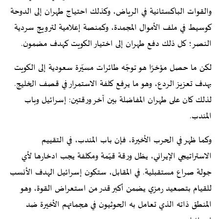
والقوات الباكستانية في الرياض، وكذلك احتياج طهران إلى الدوحة
كوسيط في ملف الأموال المجمدة، وكمنصة إعلامية لترويج سردية
النصر؛ كل ذلك دفع طهران إلى اختيار الكويت كهدف مضمون.
لكن ما حصل مؤخرًا هو توجّه طائرات مسيّرة سعودية إلى الكويت
بهدف تعزيز الردع، وهو ما يرفع كلفة الاستمرار في قصف الخليج.
لذلك كان على طهران المفاضلة بين آخر ورقتين: إسرائيل وباب
المندب.
وكما ظهر في الحرب الأخيرة، فإن باب المندب، في التقييم
الاستراتيجي الإيراني، يظل ورقة قيّمة ومكلفة يجب ادخارها لأي
جولة صراع مستقبلية. في المقابل، ستكون إسرائيل الهدف الأنسب
للقيام بتصعيد رمزي يضمن أكبر قدر من استعراض القوة، وهو
المنطق ذاته الذي تعامل به الحوثيون في هجماتهم الأخيرة ضد