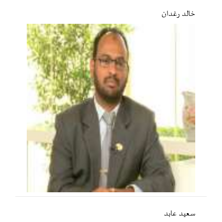
خالد رغدان
سعید عابد