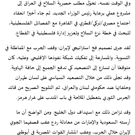
وفي الوقت نفسه، تحوّل مطلب حصرية السلاح في العراق إلى
مشروع عملي برعاية رئيس الوزراء الجديد. ثم جاء أخيرًا انعقاد
اجتماع مصري/تركي/قطري في القاهرة مع الفصائل الفلسطينية،
للبحث في خطة نزع السلاح وتعزيز إدارة فلسطينية في القطاع.
لقد جرى تصميم فخ استراتيجي لإيران: وقف الحرب مع المماطلة في
التسوية، والمسارعة إلى تفكيك شبكة نفوذها الإقليمي. وعليه، كان
متوقعًا أن تسارع إلى التصعيد كي تدفع الجميع إلى حافة الهاوية.
وقد تجلّى ذلك من خلال التصعيد السياسي على لسان طهران
وحلفائها ضد حكومتي لبنان والعراق، ثم التلويح الصريح من قائد
الحرس الثوري بتعطيل الملاحة في باب المندب على غرار هرمز.
وقد تزامن ذلك مع استهداف دول الخليج. ومن الواضح أن ما
أرسته السعودية والإمارات من معادلة ردع عقب قصفهما الجوي
لإيران خلال الحرب، وعقب انتشار القوات المصرية في أبوظبي