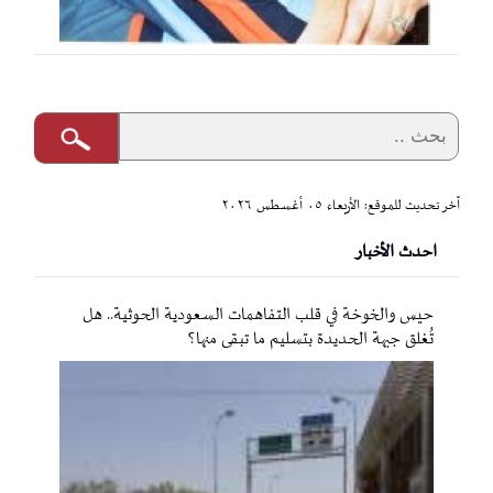
آخر تحديث للموقع: الأربعاء ٠٥ أغسطس ٢٠٢٦
احدث الأخبار
حيس والخوخة في قلب التفاهمات السعودية الحوثية.. هل
تُغلق جبهة الحديدة بتسليم ما تبقى منها؟