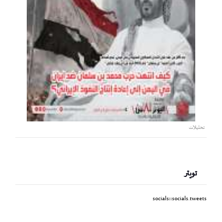
تحليلات
تويتر
socials::socials.tweets