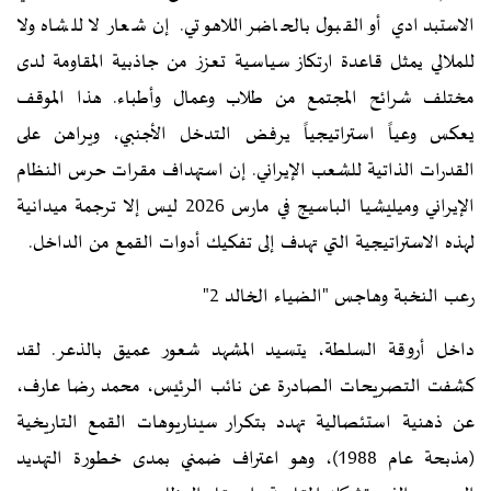
الاستبدادي أو القبول بالحاضر اللاهوتي. إن شعار لا للشاه ولا
للملالي يمثل قاعدة ارتكاز سياسية تعزز من جاذبية المقاومة لدى
مختلف شرائح المجتمع من طلاب وعمال وأطباء. هذا الموقف
يعكس وعياً استراتيجياً يرفض التدخل الأجنبي، ويراهن على
القدرات الذاتية للشعب الإيراني. إن استهداف مقرات حرس النظام
الإيراني وميليشيا الباسيج في مارس 2026 ليس إلا ترجمة ميدانية
لهذه الاستراتيجية التي تهدف إلى تفكيك أدوات القمع من الداخل.
رعب النخبة وهاجس "الضياء الخالد 2"
داخل أروقة السلطة، يتسيد المشهد شعور عميق بالذعر. لقد
كشفت التصريحات الصادرة عن نائب الرئيس، محمد رضا عارف،
عن ذهنية استئصالية تهدد بتكرار سيناريوهات القمع التاريخية
(مذبحة عام 1988)، وهو اعتراف ضمني بمدى خطورة التهديد