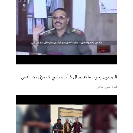
اليمنيون إخوة.. والانفصال شأن سياسي لا يفرّق بين الناس
قناة اليوم الثامن