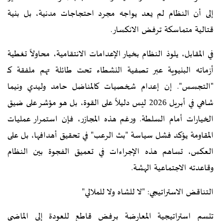
إلى أن النظام لم يعد يواجه مجرد احتجاجات مدنية، بل بنية
قتالية متماسكة ترفض الانكسار.
في المقابل، يلوذ النظام بخيار الإعدامات الانتقامية، محاولاً تغطية
أزماته البنيوية عبر تصفية النشطاء تحت طائلة تهم ملفقة كـ
"التجسس". إن إعدام شخصيات كالمناضل حامد وليدي ونيما
شاهي في أبريل 2026 ليس دليلاً على القوة، بل هو مؤشر على ضيق
الخيارات أمام السلطة. ورغم هذه المجازر، فإن استمرار عمليات
المقاومة يؤكد فشل سياسة "بث الرعب" في تحقيق أهدافها، بل على
العكس، تساهم هذه الإجراءات في تعميق الفجوة بين النظام
وقاعدته الاجتماعية الهشة.
التناقض الاستراتيجي: "لا للشاه ولا للملالي"
تتسم استراتيجية المعارضة برفض قاطع للعودة إلى الماضي