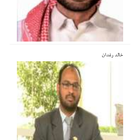
خالد رغدان