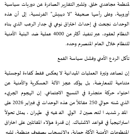
لمنظمة مجاهدي خلق. وتشير التقارير الصادرة عن دوريات سياسية
أوروبية، وعلى رأسها صحيفة "لا ديبيش" الفرنسية، إلى أن هذه
الوحدات نجحت في إحداث اختراق نوعي في جدار الرعب الذي بناه
النظام لعقود، عبر تنفيذ أكثر من 4000 عملية ضد البنية الأمنية
للنظام خلال العام المنصرم وحده.
تآكل الردع الأمني وفشل سياسة القمع
إن تصاعد وتيرة العمليات الميدانية لا يعكس فقط كفاءة لوجستية
متنامية للمعارضة، بل يؤكد عجز الآلة العسكرية والأمنية عن
احتواء حركة متجذرة في النسيج الاجتماعي. إن الهجوم الجريء
الذي شنه حوالي 250 مقاتلاً من هذه الوحدات في فبراير 2026 على
المقر شديد التحصين لـ الولي الفقيه في طهران، يمثل تحولاً
استراتيجياً في قواعد الاشتباك. إن قدرة هؤلاء المقاتلين على اختراق
المنظومات الأمنية الأكثر حماية، والانسحاب بصفوف منظمة، تشير