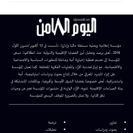
مؤسسة إعلامية وبحثية مستقلة ماليًا وإداريًا، تأسست في 13 أكتوبر/تشرين الأول
2016، تُعنى برصد وتحليل أبرز القضايا الإقليمية والدولية. منذ انطلاقتها، تسعى
المؤسسة إلى تقديم تغطية إخبارية آنية وشاملة للتطورات السياسية والاجتماعية
والاقتصادية، مع إبراز تعددية الآراء والمقاربات الفكرية المختلفة. كما تعمل المؤسسة
على إثراء المشهد المعرفي من خلال إنتاج بحوث ودراسات استراتيجية، آنية
واستشرافية، تُعنى خصوصًا بقضايا الشرق الأوسط وأفريقيا، وبالملفات المتشابكة في
بيئة الصراعات الإقليمية. تنويه: الآراء الواردة في منشورات المؤسسة تعبر عن وجهات
نظر كتّابها، ولا تمثل بالضرورة الموقف الرسمي للمؤسسة.
تقارير
ترجمة
بحوث ودراسات
تحليلات