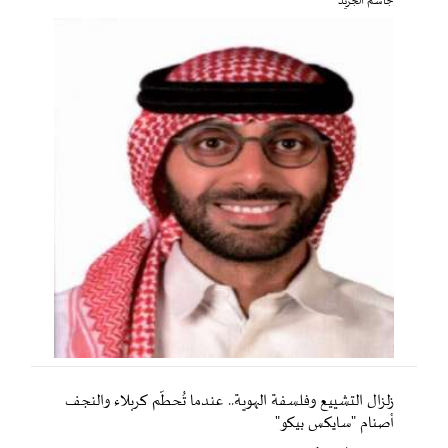
جاسم الجريّد
زلزال التشييع وفلسفة الهوية.. عندما تُحطّم كربلاء والنجف
أصنام "سايكس بيكو"