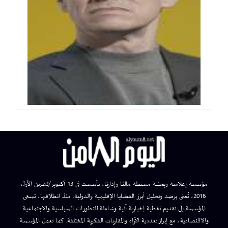
مؤسسة إعلامية وبحثية مستقلة ماليًا وإداريًا، تأسست في 13 أكتوبر/تشرين الأول
2016، تُعنى برصد وتحليل أبرز القضايا الإقليمية والدولية. منذ انطلاقتها، تسعى
المؤسسة إلى تقديم تغطية إخبارية آنية وشاملة للتطورات السياسية والاجتماعية
والاقتصادية، مع إبراز تعددية الآراء والمقاربات الفكرية المختلفة. كما تعمل المؤسسة