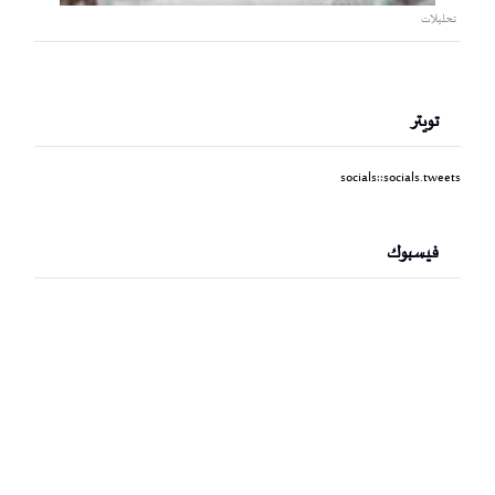
تحليلات
تويتر
socials::socials.tweets
فيسبوك