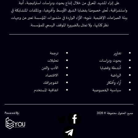
على إثراء المشهد المعرفي من خلال إنتاج بحوث ودراسات استراتيجية، آنية
واستشرافية، تُعنى خصوصًا بقضايا الشرق الأوسط وأفريقيا، وبالملفات المتشابكة في
بيئة الصراعات الإقليمية. تنويه: الآراء الواردة في منشورات المؤسسة تعبر عن وجهات
نظر كتّابها، ولا تمثل بالضرورة الموقف الرسمي للمؤسسة.
تقارير
ترجمة
بحوث ودراسات
تحليلات
أنشطة وقضايا
الأدب والفن
الرياضة
الاقتصاد
آراء وأفكار
انفوجرافك
سياسية الخصوصية
اتفاقية المستخدم
جميع الحقوق محفوظة © 2026
Powered By: