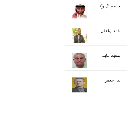
جاسم الجريّد
خالد رغدان
سعید عابد
بدر جعفر