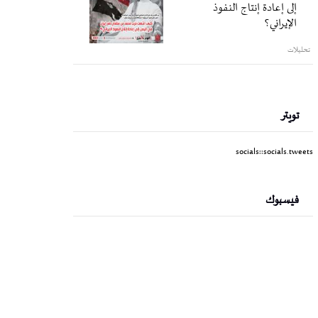
إلى إعادة إنتاج النفوذ
الإيراني؟
تحليلات
تويتر
socials::socials.tweets
فيسبوك