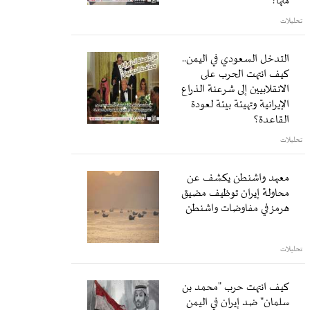
منها؟
تحليلات
التدخل السعودي في اليمن..
كيف انتهت الحرب على
الانقلابيين إلى شرعنة الذراع
الإيرانية وتهيئة بيئة لعودة
القاعدة؟
تحليلات
معهد واشنطن يكشف عن
محاولة إيران توظيف مضيق
هرمز في مفاوضات واشنطن
تحليلات
كيف انتهت حرب "محمد بن
سلمان" ضد إيران في اليمن