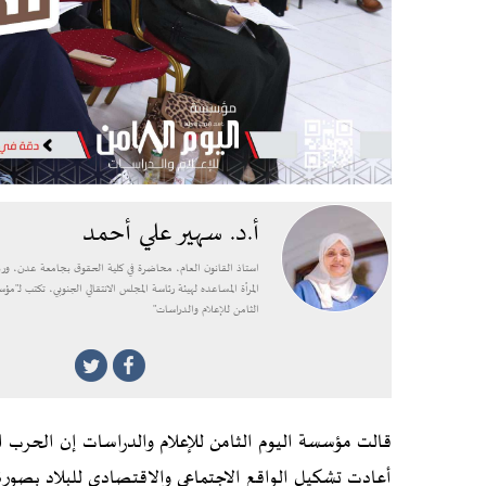
أ.د. سهير علي أحمد
استاذ القانون العام، محاضرة في كلية الحقوق بجامعة عدن، ور
المرأة المساعده لهيئة رئاسة المجلس الانتقالي الجنوبي، تكتب لـ"مؤ
الثامن للإعلام والدراسات"
قالت مؤسسة اليوم الثامن للإعلام والدراسات إن الحرب ال
أعادت تشكيل الواقع الاجتماعي والاقتصادي للبلاد بصورة 