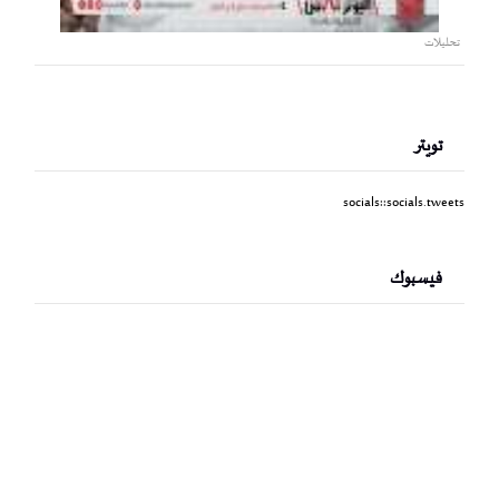
تحليلات
تويتر
socials::socials.tweets
فيسبوك