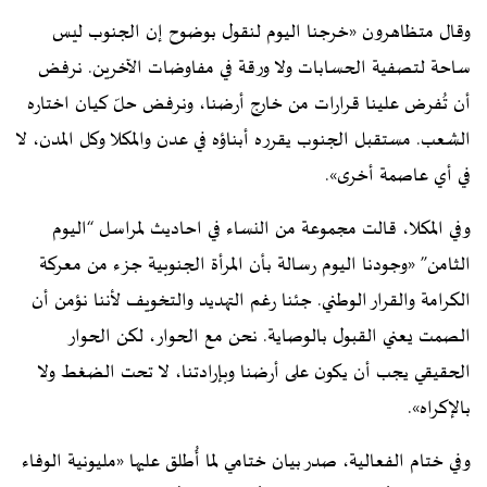
وقال متظاهرون «خرجنا اليوم لنقول بوضوح إن الجنوب ليس
ساحة لتصفية الحسابات ولا ورقة في مفاوضات الآخرين. نرفض
أن تُفرض علينا قرارات من خارج أرضنا، ونرفض حلّ كيان اختاره
الشعب. مستقبل الجنوب يقرره أبناؤه في عدن والمكلا وكل المدن، لا
في أي عاصمة أخرى».
وفي المكلا، قالت مجموعة من النساء في احاديث لمراسل “اليوم
الثامن” «وجودنا اليوم رسالة بأن المرأة الجنوبية جزء من معركة
الكرامة والقرار الوطني. جئنا رغم التهديد والتخويف لأننا نؤمن أن
الصمت يعني القبول بالوصاية. نحن مع الحوار، لكن الحوار
الحقيقي يجب أن يكون على أرضنا وبإرادتنا، لا تحت الضغط ولا
بالإكراه».
وفي ختام الفعالية، صدر بيان ختامي لما أُطلق عليها «مليونية الوفاء