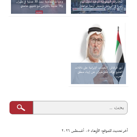
المخابرات السعودية تداهم منازل أبناء
وحدات المقاومة تنفذ 30 عملية في طهران
المهرة في الرياض وتعتقل أربعة مواطنين
و14 مدينة بالتزامن مع تشييع خامنئي
أنور قرقاش: الهجمات الإيرانية على ناقلات
الخليج تؤكد عجز طهران عن إنهاء منطق
الحرب
آخر تحديث للموقع: الأربعاء ٠٥ أغسطس ٢٠٢٦