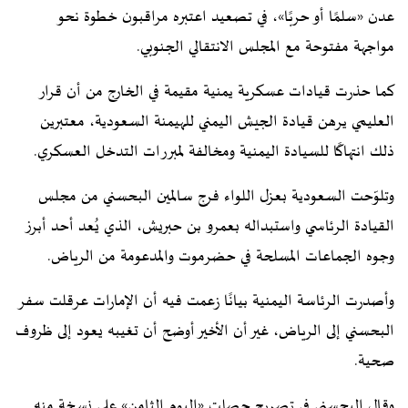
عدن «سلمًا أو حربًا»، في تصعيد اعتبره مراقبون خطوة نحو
مواجهة مفتوحة مع المجلس الانتقالي الجنوبي.
كما حذرت قيادات عسكرية يمنية مقيمة في الخارج من أن قرار
العليمي يرهن قيادة الجيش اليمني للهيمنة السعودية، معتبرين
ذلك انتهاكًا للسيادة اليمنية ومخالفة لمبررات التدخل العسكري.
وتلوّحت السعودية بعزل اللواء فرج سالمين البحسني من مجلس
القيادة الرئاسي واستبداله بعمرو بن حبريش، الذي يُعد أحد أبرز
وجوه الجماعات المسلحة في حضرموت والمدعومة من الرياض.
وأصدرت الرئاسة اليمنية بيانًا زعمت فيه أن الإمارات عرقلت سفر
البحسني إلى الرياض، غير أن الأخير أوضح أن تغيبه يعود إلى ظروف
صحية.
وقال البحسني في تصريح حصلت «اليوم الثامن» على نسخة منه