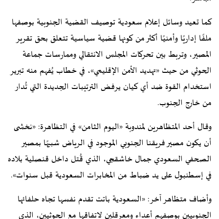
كما تعيد وسائل إعلام سعودية توصيف القضية الجنوبية بوصفها
ملفًا إداريًا وأمنيًا أكثر من كونها قضية سياسية تتعلق بحق تقرير
المصير، وتربط بين تحركات المجلس الانتقالي وممارسات جماعة
الحوثي من حيث «تهديد الأمن الإقليمي»، في خطاب يُفهم منه تبرير
استخدام القوة ضد أي كيان يرفض الترتيبات الجديدة التي تُدار
من خارج الجنوب.
وقال أحد المتظاهرين لمندوبة «اليوم الثامن» في التظاهرة: «نخشى
أن يكون مصير فريقنا الجنوبي الموجود في الرياض شبيهًا بمصير
الصحفي السعودي جمال خاشقجي، الذي قُتل داخل قنصلية بلاده
في إسطنبول على يد ضباط من المخابرات السعودية قبل سنوات».
وأضاف متظاهر آخر: «السعودية باتت تقدم نفسها تجاه حلفائها
الجنوبيين بوصفهم أعداء ومعرقلين لاتفاقها مع الحوثيين، الذي