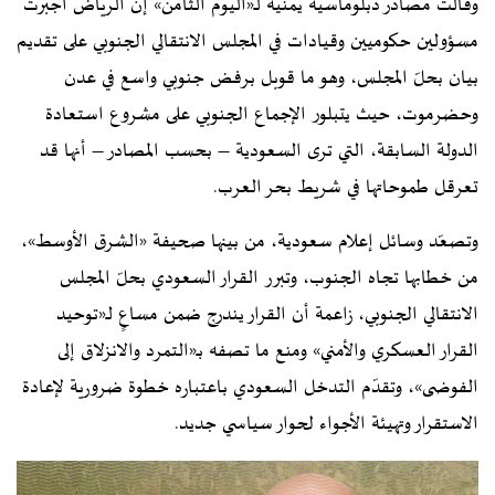
وقالت مصادر دبلوماسية يمنية لـ«اليوم الثامن» إن الرياض أجبرت
مسؤولين حكوميين وقيادات في المجلس الانتقالي الجنوبي على تقديم
بيان بحلّ المجلس، وهو ما قوبل برفض جنوبي واسع في عدن
وحضرموت، حيث يتبلور الإجماع الجنوبي على مشروع استعادة
الدولة السابقة، التي ترى السعودية – بحسب المصادر – أنها قد
تعرقل طموحاتها في شريط بحر العرب.
وتصعّد وسائل إعلام سعودية، من بينها صحيفة «الشرق الأوسط»،
من خطابها تجاه الجنوب، وتبرر القرار السعودي بحلّ المجلس
الانتقالي الجنوبي، زاعمة أن القرار يندرج ضمن مساعٍ لـ«توحيد
القرار العسكري والأمني» ومنع ما تصفه بـ«التمرد والانزلاق إلى
الفوضى»، وتقدّم التدخل السعودي باعتباره خطوة ضرورية لإعادة
الاستقرار وتهيئة الأجواء لحوار سياسي جديد.