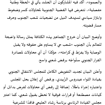
والصمود»، أكد فيه المشاركون أن الحشد يأتي في «لحظة وطنية
مفصلية»، تتعرض فيها القضية الجنوبية لمحاولات كسر وضغوط
وابتزاز سياسي تستهدف النيل من تضحيات شعب الجنوب وحرف
مسار قضيته.
وأوضح البيان أن خروج الجماهير بهذه الكثافة يمثل رسالة واضحة
للعالم بأن الجنوب «شعب حي لا يساوم على حقوقه ولا يقبل
الوصاية ولا يفرّط في كرامته»، مؤكدًا أن أي محاولات لمصادرة
القرار الجنوبي ستُواجَه برفض شعبي واسع.
وأعلن البيان تجديد التفويض الكامل للمجلس الانتقالي الجنوبي
بقيادة اللواء عيدروس الزُبيدي، ورفض أي إعلان بحل المجلس
واعتباره إجراءً باطلًا، إضافة إلى رفض أي محاولات لفرض بدائل أو
كيانات مصطنعة أو قرارات فوقية لا تحظى بقبول شعبي، كما اعتبر
مجلس القيادة الرئاسي برئاسة رشاد العليمي فاقدًا للشرعية