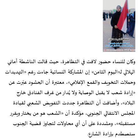
وكان للنساء حضور لافت في التظاهرة، حيث قالت الناشطة أماني
الهلالي لـ«اليوم الثامن» إن المشاركة النسائية جاءت رغم «التهديدات
وحملات التخويف والقمع الإعلامي»، معتبرة أن الحشود عبّرت عن
«إرادة شعب لا يقبل الوصاية ولا يُدار من غرف الفنادق خارج
البلاد»، وأضافت أن التظاهرة جددت التفويض الشعبي لقيادة
المجلس الانتقالي الجنوبي، مؤكدة أن «الشعب هو من يختار ويقرر
مستقبله»، ومشددة على أن أي محاولات لتجاوز قضية الجنوب
ستصطدم بإرادة الشارع.