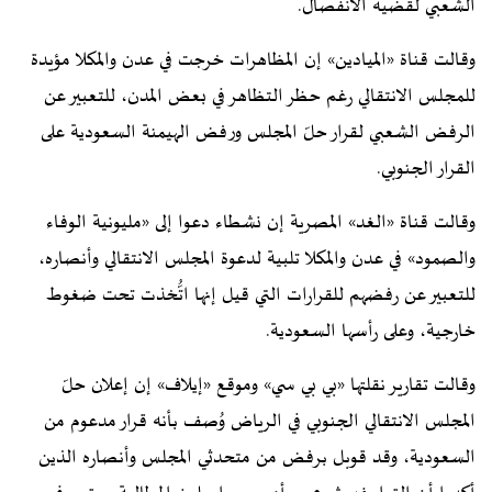
الشعبي لقضية الانفصال.
وقالت قناة «الميادين» إن المظاهرات خرجت في عدن والمكلا مؤيدة
للمجلس الانتقالي رغم حظر التظاهر في بعض المدن، للتعبير عن
الرفض الشعبي لقرار حلّ المجلس ورفض الهيمنة السعودية على
القرار الجنوبي.
وقالت قناة «الغد» المصرية إن نشطاء دعوا إلى «مليونية الوفاء
والصمود» في عدن والمكلا تلبية لدعوة المجلس الانتقالي وأنصاره،
للتعبير عن رفضهم للقرارات التي قيل إنها اتُّخذت تحت ضغوط
خارجية، وعلى رأسها السعودية.
وقالت تقارير نقلتها «بي بي سي» وموقع «إيلاف» إن إعلان حلّ
المجلس الانتقالي الجنوبي في الرياض وُصف بأنه قرار مدعوم من
السعودية، وقد قوبل برفض من متحدثي المجلس وأنصاره الذين