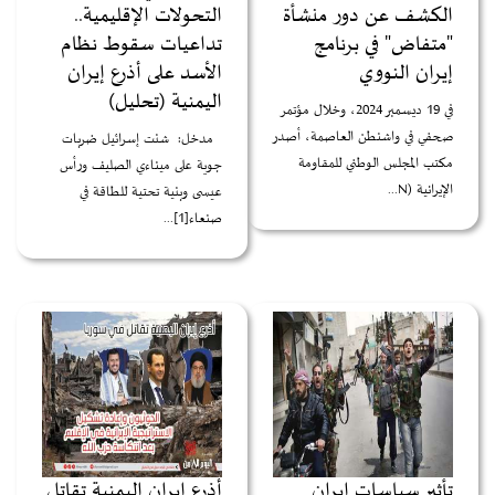
الكشف عن دور منشأة
التحولات الإقليمية..
"متفاض" في برنامج
تداعيات سقوط نظام
إيران النووي
الأسد على أذرع إيران
اليمنية (تحليل)
في 19 ديسمبر 2024، وخلال مؤتمر
صحفي في واشنطن العاصمة، أصدر
مدخل: شنت إسرائيل ضربات
مكتب المجلس الوطني للمقاومة
جوية على ميناءي الصليف ورأس
الإيرانية (N...
عيسى وبنية تحتية للطاقة في
صنعاء[1]...
تأثير سياسات إيران
أذرع إيران اليمنية تقاتل