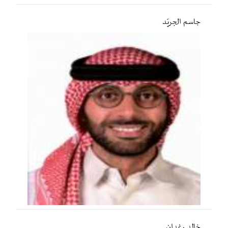
جاسم الجريّد
خالد رغدان