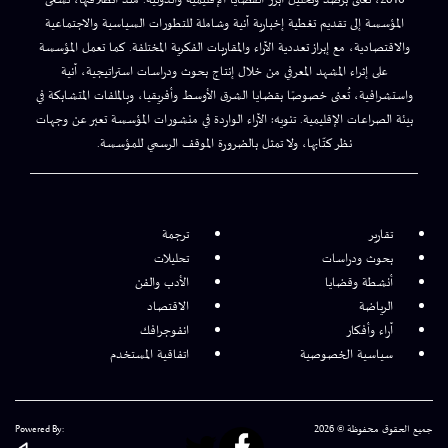
2016، تُعنى برصد وتحليل أبرز القضايا الإقليمية والدولية. منذ انطلاقتها، تسعى
المؤسسة إلى تقديم تغطية إخبارية آنية وشاملة للتطورات السياسية والاجتماعية
والاقتصادية، مع إبراز تعددية الآراء والمقاربات الفكرية المختلفة. كما تعمل المؤسسة
على إثراء المشهد المعرفي من خلال إنتاج بحوث ودراسات استراتيجية، آنية
واستشرافية، تُعنى خصوصًا بقضايا الشرق الأوسط وأفريقيا، وبالملفات المتشابكة في
بيئة الصراعات الإقليمية. تنويه: الآراء الواردة في منشورات المؤسسة تعبر عن وجهات
نظر كتّابها، ولا تمثل بالضرورة الموقف الرسمي للمؤسسة.
تقارير
ترجمة
بحوث ودراسات
تحليلات
أنشطة وقضايا
الأدب والفن
الرياضة
الاقتصاد
آراء وأفكار
انفوجرافك
سياسية الخصوصية
اتفاقية المستخدم
جميع الحقوق محفوظة © 2026
Powered By: