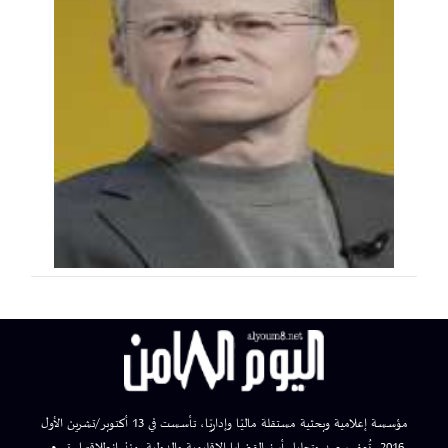
مؤسسة إعلامية وبحثية مستقلة ماليًا وإداريًا، تأسست في 13 أكتوبر/تشرين الأول