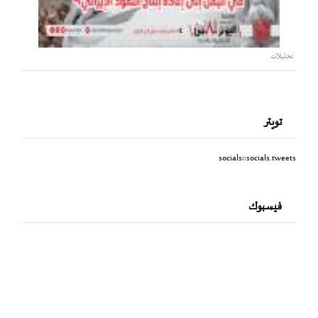
تحليلات
تويتر
socials::socials.tweets
فيسبوك