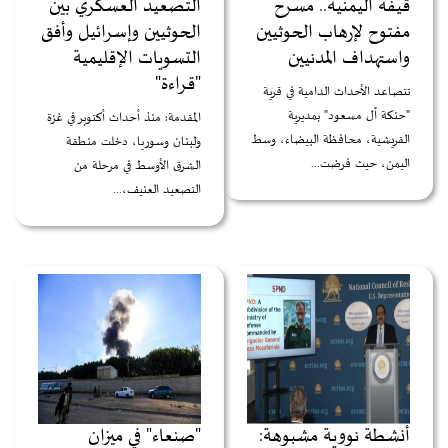
قيفة اليمنية.. مسرح
التصعيد العسكري بين
مفتوح لإرهاب الحوثيين
الحوثيين وإسرائيل وأفق
واستهداف المدنيين
التسويات الإقليمية
"قراءة"
تتصاعد الأحداث الدامية في قرية
"حنكة آل مسعود" بمديرية
المقدمة: منذ أحداث أكتوبر في غزة
القريشية، محافظة البيضاء، وسط
ولبنان وسوريا، دخلت منطقة
اليمن، حيث فرضت...
الشرق الأوسط في مرحلة من
التصعيد العنيف،...
أنشطة نووية مشبوهة:
"صنعاء" في ميزان