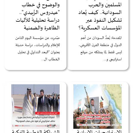
المسلمين والحرب
والوضوح في خطاب
السودانية.. كيف يُعاد
"عيدروس الزُبيدي"..
تشكيل النفوذ عبر
دراسة تحليلية للآليات
المؤسسات العسكرية؟
الظاهرة والضمنية
المقدمة: يُعدُّ السودان من أهم
صُدرت عن مؤسسة اليوم الثامن
الدول في منطقة القرن الأفريقي،
للإعلام والدراسات، دراسة حديثة
ليس فقط لما يمتلكه من موقع
بعنوان "البعد التداولي في تحليل
استراتيجي و...
الخطاب ال...
الاستراتيجيات الإيرانية
الشراكة القطرية التركية