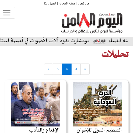
من نحن |
هيئة التحرير |
اتصل بنا
بودشارت يقود آلاف الأصوات في أمسية استثنائية على الم
تحليلات
»
5
4
3
«
التنظيم الدولي للإخوان
الإقناع والتأدب