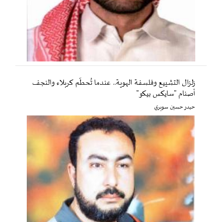
زلزال التشييع وفلسفة الهوية.. عندما تُحطّم كربلاء والنجف
أصنام "سايكس بيكو"
حيدر حسين سويري