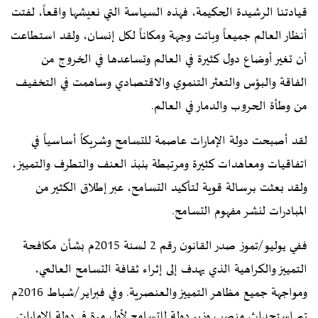
قيادتنا الرشيدة الحكيمة، فهذه السياسة التي نعيشها واقعاً، لفتت
أنظار العالم جميعاً وباتت وجهة ومكاناً لكل إنسان، ولقد استطاعت
أن تغير أوضاع دول كثيرة في العالم وتساعدها في الخروج من
الفاقة والبؤس والتعثر التنموي والاقتصادي وساهمت في التخفيف
من وطأة الحروب والدمار في العالم.
لقد أصبحت دولة الإمارات عاصمة للتسامح وشريكاً أساسياً في
اتفاقيات ومعاهدات كثيرة ومرتبطة بنبذ العنف والتطرف والتمييز،
ولقد بعثت برسالة قوية لتأكيد التسامح، عبر إطلاق الكثير من
المبادرات لنشر مفهوم التسامح.
ففي يوليو/تموز صدر القانون رقم 2 لسنة 2015م بشأن مكافحة
التمييز والكراهية الذي يهدف إلى إثراء ثقافة التسامح العالمي،
ومواجهة جميع مظاهر التمييز والعنصرية. وفي فبراير/شباط 2016م
تم استحداث منصب وزير دولة للتسامح لأول مرة في دولة الإمارات