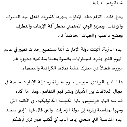
شعائرهم الدينية.
يعزز ذلك، التزام دولة الإمارات بدورها كشريك فاعل ضد التطرف
والإرهاب، وتعزيز الوعي المجتمعي بخطر آفة الإرهاب والتطرف
وفضح داعميه والجهات الحاضنة له.
بهذه الرؤية، أثبتت دولة الإمارات أننا نستطيع إحداث تغيير في عالم
اليوم الذي يشهد اضطرابات وقسوة وعنفا وطائفية وحروبا غير
مبررة، فضلاً عن معارك عبثية تملأها الكراهية والبغضاء.
هذا الدور الريادي، خير من يقوم به وينشره دولة الإمارات خاصة في
مجال العلاقات بين الأديان ونشر قيم التفاهم، وهذا ما أكده
قداسة البابا فرنسيس، بابا الكنيسة الكاثوليكية، في الكلمة التي
وجهها بمناسبة زيارته إلى دولة الإمارات، والتي قال فيها: "إنني سعيد
بهذه المناسبة التي منحني إياها الرب كي تُكتب فوق ثرى أرضكم