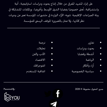
على إثراء المشهد المعرفي من خلال إنتاج بحوث ودراسات استراتيجية، آنية
واستشرافية، تُعنى خصوصًا بقضايا الشرق الأوسط وأفريقيا، وبالملفات المتشابكة في
بيئة الصراعات الإقليمية. تنويه: الآراء الواردة في منشورات المؤسسة تعبر عن وجهات
نظر كتّابها، ولا تمثل بالضرورة الموقف الرسمي للمؤسسة.
تقارير
ترجمة
بحوث ودراسات
تحليلات
أنشطة وقضايا
الأدب والفن
الرياضة
الاقتصاد
آراء وأفكار
انفوجرافك
سياسية الخصوصية
اتفاقية المستخدم
جميع الحقوق محفوظة © 2026
Powered By: