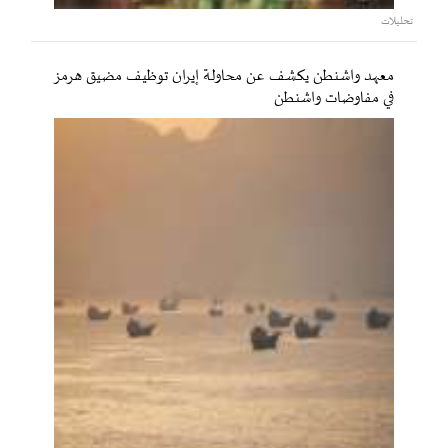
تحليلات
معهد واشنطن يكشف عن محاولة إيران توظيف مضيق هرمز
في مفاوضات واشنطن