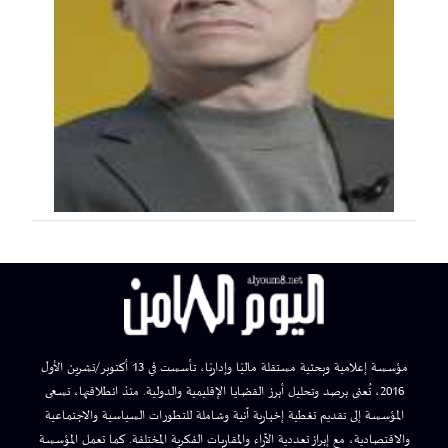
مؤسسة إعلامية وبحثية مستقلة ماليًا وإداريًا، تأسست في 13 أكتوبر/تشرين الأول
2016، تُعنى برصد وتحليل أبرز القضايا الإقليمية والدولية. منذ انطلاقتها، تسعى
المؤسسة إلى تقديم تغطية إخبارية آنية وشاملة للتطورات السياسية والاجتماعية
والاقتصادية، مع إبراز تعددية الآراء والمقاربات الفكرية المختلفة. كما تعمل المؤسسة