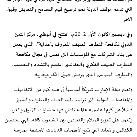
التي تدعم موقف الدولة نحو ترسيخ قيم التسامح والتعايش وقبول
الآخر.
وفي ديسمبر/كانون الأول 2012م، افتتح في أبوظبي، مركز التميز
الدولي لمكافحة التطرف العنيف المعروف بـ"هداية"، الذي يعمل
على بناء الشراكات مع المؤسسات التي تعمل في مجال مكافحة
التطرف العنيف الفكري والعقائدي المتسم بالتشدد والتعصب،
والتطرف السياسي الذي يرفض قبول الآخر ويحاربه.
وتعتبر دولة الإمارات شريكاً أساسياً في عدد كبير من الاتفاقيات
والمعاهدات الدولية التي ترتبط بنبذ العنف والتطرف والتمييز،
فضلاً عن كونها عاصمة عالمية تلتقي فيها حضارات الشرق والغرب
وتعمل على تعزيز السلام والتعايش بين الشعوب كافة، فهي تحتضن
الكنائس والمعابد التي تتيح لأصحاب الديانات المختلفة ممارسة