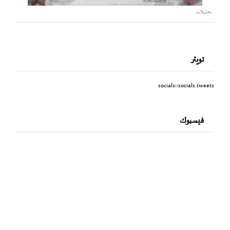
تحليلات
تويتر
socials::socials.tweets
فيسبوك