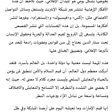
نخوضها بشكل يومي هو الميدان الإعلامي، حيث نلاحظ أن هذه
الأفكار الإرهابية تنتشر عبر شبكة الإنترنت وتستغل وسائل التواصل
الاجتماعي مثل: «إكس» و«فيسبوك» و«إنستغرام»، وغيرها لنشر
أفكارها المسمومة، بل إن هذه الحسابات التي تنشر القصص
الكاذبة، وتسعى إلى الترويج لقيم العدالة والحرية وحقوق الإنسان
تحت ستار الدين نحتاج إلى سن قوانين وعقوبات رادعة للحد من
تأثيرها الإعلامي، وتضييق الخناق عليها.
هذه المهمة ليست معنية بها دولة واحدة، بل العالم بأسره، فلقد
أدركت معظم دول العالم، أن قيم السلام والأمن تنطبق لمن يؤمن
بالحياة والتعايش السلمي وليست مجرد كلام لا معنى له، حيث إنه
لا يقضي على التشدد والتطرف إلا التسامح والتعايش والاختلاف
ومساحة واسعة من تبادل الآراء ووجهات النظر.
إنها قيم الإمارات وما نعيشه اليوم على أرضنا المباركة وفي ظل