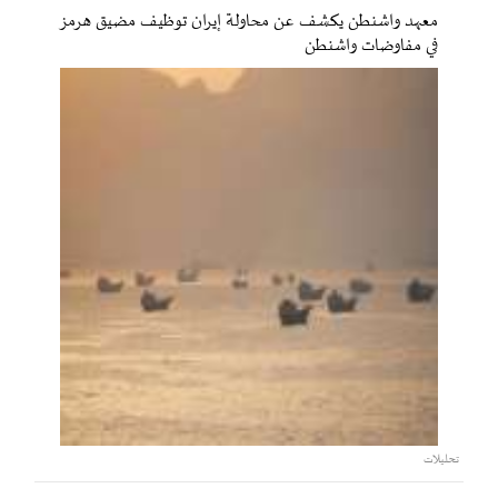
معهد واشنطن يكشف عن محاولة إيران توظيف مضيق هرمز
في مفاوضات واشنطن
تحليلات