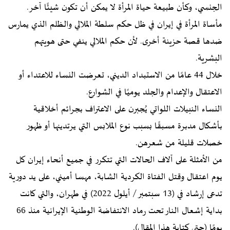
الجنسي، وكأن طبيعة حياة المرأة لا يمكن أن تكون شيئًا آخر.
مأساة المرأة في إيران في ظل حكم سلطة الملالي والظلم الذي يمارس
ضدها قصة حزينة أخرى. لأن حكم الملالي ينفي حتى هويتهم
البشرية.
خلال 44 عامًا من الاستبداد الديني، تعرضت النساء للاعتداء أو
الاعتقال والإعدام والجلد يوميًا في الشوارع.
النساء النبيلات اللواتي يُجبرن على الاعتراف بجرائم أخلاقية
بأشكال مدبرة مسبقًا بسبب نوع الملابس التي يرتدينها أو ظهور
خصلات قليلة من شعرهن.
من الأمثلة على آلاف الحالات التي تتكرر في جميع أنحاء إيران كل
يوم اعتقال وقتل الفتاة الكردية الشابة، مهسا أميني، على يد دورية
تدعى إرشاد في (13 سبتمبر / أيلول 2022) في طهران، والتي كانت
بداية إشعال النار تحت رماد الانتفاضة الوطنية الإيرانية منذ 66
يومًا (حتى كتابة هذا المقال).