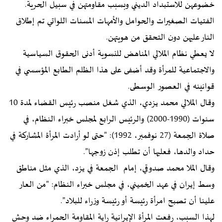
خضوعهن للاستبداد الديني وبسبب مقاومتهن في سبيل الحرية.
الفتيات الصغيرات والحوامل والأمهات المسنات اللواتي تم إطلاق
النار عليهن دون التحقق من هويتهن.
لا يعطي نظام الملالي المناهض للنسوية أدنى الحقوق السياسية
والاجتماعية للمرأة وقد أضفى على هذا الظلم الطابع المؤسسي في
قوانينه في العصور الوسطى.
وقال الملالي محمد يزدي، الذي شغل منصب رئيس القضاء لمدة 10
سنوات (1990-2000) والرئيس الرابع لمجلس خبراء النظام، في
صلاة الجمعة (27 نوفمبر، 1992): "حتى لو أرادت المرأة المشاركة في
حداد والدها، فعليها أن تطلب إذن زوجها".
وقال الملا محمد صدوقي، إمام الجمعة في يزد، الذي مثل مناطق
وسط إيران في عهد الخميني، في مجلس خبراء النظام: "من العار
علينا أن تصبح امرأة رئيسة أو رئيسة وزراء للبلاد".
لهذا السبب، رفعت المرأة الإيرانية راية المقاومة الحمراء ضد وحش