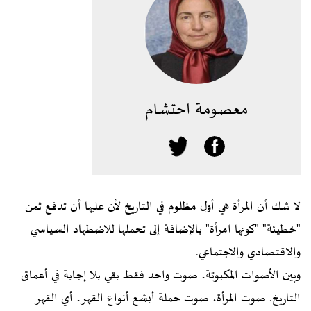
معصومة احتشام
لا شك أن المرأة هي أول مظلوم في التاريخ لأن عليها أن تدفع ثمن
"خطيئة" "كونها امرأة" بالإضافة إلى تحملها للاضطهاد السياسي
والاقتصادي والاجتماعي.
وبين الأصوات المكبوتة، صوت واحد فقط بقي بلا إجابة في أعماق
التاريخ. صوت المرأة، صوت حملة أبشع أنواع القهر، أي القهر