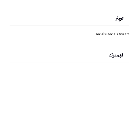
تويتر
socials::socials.tweets
فيسبوك