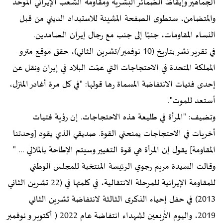
الجماهير وإيقاظ الضمائر البشرية ومقاومة الشعب الإيراني الموحد
والمتضامن، ستطوى الصفحة المشينة للاستبداد الديني من قبل
النساء المقاومات، جنبًا إلى جنب مع رجال إيران الصامدين.
في تقرير نشر بتاريخ (10 نوفمبر/تشرين الثاني)، حقق موقع مترو
المملكة المتحدة في الاحتجاجات التي عمّت البلاد في إيران ونقل عن
إحدى فتيات الانتفاضة المسماة رها قولها: "في كل مرة أغادر المنزل،
أستعد للموت".
وتضيف: "المرأة في طليعة هذه الاحتجاجات. إن رؤية فتيات
أخريات في الاحتجاجات يمنحني القوة. صديقي الذي يقود [وحدتنا
المقاومة] يقول إن المرأة هي قوة التغيير وسيتم الإطاحة بالملالي ... "
وقالت السيدة مريم رجوي الرئيسة المنتخبة للمجلس الوطني
للمقاومة الإيرانية للمرحلة الانتقالية، في كلمتها في (22 تشرين الثاني
2013) في حفل إحياء الذكرى الثالثة لانتفاضة تشرين الثاني
2019، واليوم الأربعين لشهداء انتفاضة عام 2022 ( أكتوبر و نوفمبر