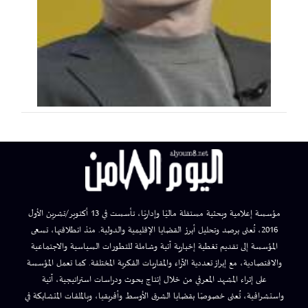
مؤسسة إعلامية وبحثية مستقلة ماليًا وإداريًا، تأسست في 13 أكتوبر/تشرين الأول
2016، تُعنى برصد وتحليل أبرز القضايا الإقليمية والدولية. منذ انطلاقتها، تسعى
المؤسسة إلى تقديم تغطية إخبارية آنية وشاملة للتطورات السياسية والاجتماعية
والاقتصادية، مع إبراز تعددية الآراء والمقاربات الفكرية المختلفة. كما تعمل المؤسسة
على إثراء المشهد المعرفي من خلال إنتاج بحوث ودراسات استراتيجية، آنية
واستشرافية، تُعنى خصوصًا بقضايا الشرق الأوسط وأفريقيا، وبالملفات المتشابكة في