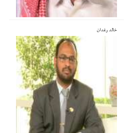
خالد رغدان