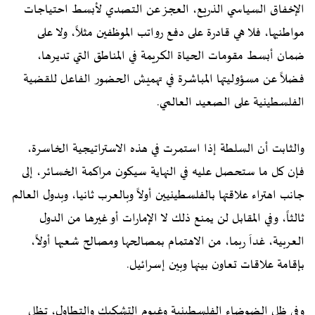
الإخفاق السياسي الذريع، العجز عن التصدي لأبسط احتياجات
مواطنيها، فلا هي قادرة على دفع رواتب الموظفين مثلاً، ولا على
ضمان أبسط مقومات الحياة الكريمة في المناطق التي تديرها،
فضلاً عن مسؤوليتها المباشرة في تهميش الحضور الفاعل للقضية
الفلسطينية على الصعيد العالمي.
والثابت أن السلطة إذا استمرت في هذه الاستراتيجية الخاسرة،
فإن كل ما ستحصل عليه في النهاية سيكون مراكمة الخسائر، إلى
جانب اهتراء علاقتها بالفلسطينيين أولاً وبالعرب ثانيا، وبدول العالم
ثالثاً، وفي المقابل لن يمنع ذلك لا الإمارات أو غيرها من الدول
العربية، غداَ ربما، من الاهتمام بمصالحها ومصالح شعبها أولاً،
بإقامة علاقات تعاون بينها وبين إسرائيل.
وفي ظل الضوضاء الفلسطينية وغيوم التشكيك والتطاول، تظل