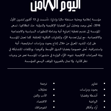
مؤسسة إعلامية وبحثية مستقلة ماليًا وإداريًا، تأسست في 13 أكتوبر/تشرين الأول
2016، تُعنى برصد وتحليل أبرز القضايا الإقليمية والدولية. منذ انطلاقتها، تسعى
المؤسسة إلى تقديم تغطية إخبارية آنية وشاملة للتطورات السياسية والاجتماعية
والاقتصادية، مع إبراز تعددية الآراء والمقاربات الفكرية المختلفة. كما تعمل المؤسسة
على إثراء المشهد المعرفي من خلال إنتاج بحوث ودراسات استراتيجية، آنية
واستشرافية، تُعنى خصوصًا بقضايا الشرق الأوسط وأفريقيا، وبالملفات المتشابكة في
بيئة الصراعات الإقليمية. تنويه: الآراء الواردة في منشورات المؤسسة تعبر عن وجهات
نظر كتّابها، ولا تمثل بالضرورة الموقف الرسمي للمؤسسة.
تقارير
ترجمة
بحوث ودراسات
تحليلات
أنشطة وقضايا
الأدب والفن
الرياضة
الاقتصاد
آراء وأفكار
انفوجرافك