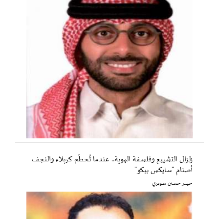
زلزال التشييع وفلسفة الهوية.. عندما تُحطّم كربلاء والنجف
أصنام "سايكس بيكو"
حيدر حسين سويري