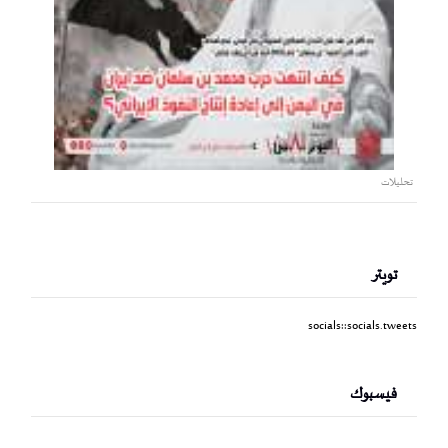
تحليلات
تويتر
socials::socials.tweets
فيسبوك