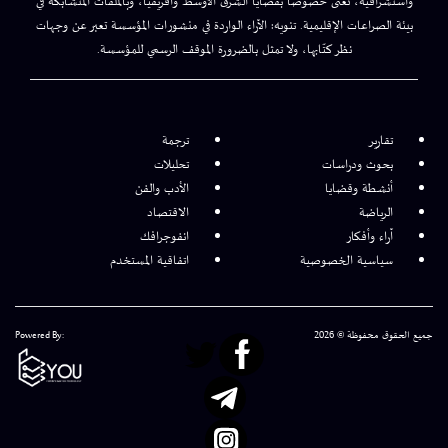
واستشرافية، تُعنى خصوصًا بقضايا الشرق الأوسط وأفريقيا، وبالملفات المتشابكة في
بيئة الصراعات الإقليمية. تنويه: الآراء الواردة في منشورات المؤسسة تعبر عن وجهات
نظر كتّابها، ولا تمثل بالضرورة الموقف الرسمي للمؤسسة.
تقارير
ترجمة
بحوث ودراسات
تحليلات
أنشطة وقضايا
الأدب والفن
الرياضة
الاقتصاد
آراء وأفكار
انفوجرافك
سياسية الخصوصية
اتفاقية المستخدم
جميع الحقوق محفوظة © 2026
Powered By: