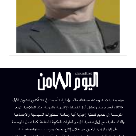
مؤسسة إعلامية وبحثية مستقلة ماليًا وإداريًا، تأسست في 13 أكتوبر/تشرين الأول
2016، تُعنى برصد وتحليل أبرز القضايا الإقليمية والدولية. منذ انطلاقتها، تسعى
المؤسسة إلى تقديم تغطية إخبارية آنية وشاملة للتطورات السياسية والاجتماعية
والاقتصادية، مع إبراز تعددية الآراء والمقاربات الفكرية المختلفة. كما تعمل المؤسسة
على إثراء المشهد المعرفي من خلال إنتاج بحوث ودراسات استراتيجية، آنية