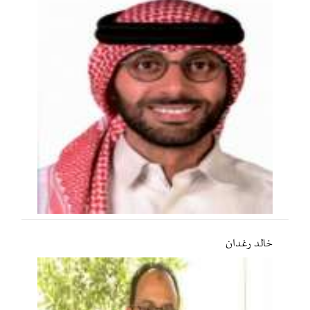
خالد رغدان