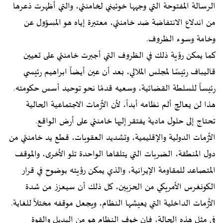
الرسالة المفتوحة التي وجهها خوئيني لخامنئي، والتي أظهرت ذعرها
من اندلاع الانتفاضة ضد خامنئي، معتبرة إياه هو المسؤول عن
وخامة وسوء الظروف.
كما يمكن رؤية ذلك في الظروف التي أجبرت خامنئي على تعيين
قاليباف رئيسًا لمجلس الملالي، بعد أن عين أيضاً ابراهيم رئيسي
رئيساً للسلطة القضائية، وسعيه قدمًا نحو توحيد أسس حكومته.
هذا لن يعالج ألم نظامه أبداً، لأن الأزمات الاجتماعية الحالية
تحتاج إلى حلول مادية يفتقر إليها خامنئي على أرض الواقع.
الأزمات الدولية والإقليمية، وتشديد العقوبات، قطع يد خامنئي من
دول المنطقة، الضربات التي يتلقاها الواحدة تلو الأخرى، والموقف
المتصاعد للمقاومة الإيرانية، والذي يمكن رؤيته بوضوح في قرار
الكونغرس الأمريكي من الحزبين، كل ذلك أن سيعزز من شدة
الأزمات الداخلية التي يعيشها النظام، ويجعل موقفه مختلاً للغاية.
في مثل هذه الحالة، فإن خوف النظام هو من البديل والقوة