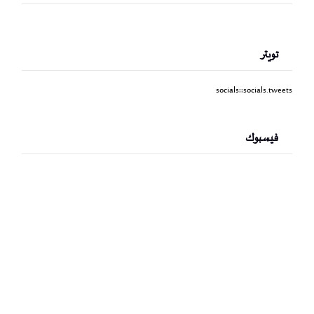
تويتر
socials::socials.tweets
فيسبوك