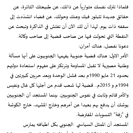
فلماذا تترك نفسك متوارياً عن ذاتك، عن طبيعتك الثائرة، عن
حقائق جديدة تتبلور فيك وعنك وحولك، عن فضاء انشدّدت إلى
سقفه ذات يوم. لهذا آن لك الآن أن تفتش في الذاكرة وتبحث عن
النقطة التي تحولت فيها من صاحب قضية إلى صاحب وكالة.
دعونا نفصل، هناك أمران:
الأمر الاول: هناك قضية جنوبية يفهمها الجنوبيون على أنها مسألة
وطنية مصيرية لا تقبل المساومة وترتكز على مفهوم استعادة دولتهم
بحدود 21 مايو 1990م بعد فشل الوحدة وبعد حربين كبيرتين في
1994م و 2015م.. قضية لها شعب قدم من أجلها كل غال ونفيس
والأمر قائم وثابت في نفوس الجنوبيين. بينما المستجد أن الجنوبيين
يوشك أن يدفع بهم بعيدا عن أمرهم وخارج المشهد، خارج الكوشة
في "زفة" التسويات المفترضة.
المستجد أن الممثل السياسي الجنوبي بكل اطيافه يمارس