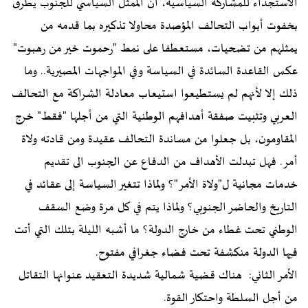
الاستجداء للمشاركة السياسية، أن الممثل السياسي للجنوب يطرق
بخفوت أبواب التحالف المؤصدة محاولا تذكيره بما قدمه من
يمثلهم من تضحيات، مستعطفا على نمط "رحموت خير من رهبوت"
عكس القاعدة السائدة في السياسة وفي المواجهات المصيرية.. وما
ذلك إلا لأنهم لم يستطيعوا استيعاب معادلة الشراكة مع التحالف
العربي وتثبيت صفقة أهدافهم الوطنية التي من أجلها "فقط" خرج
المقاومون، بل جعلوا من مساندة التحالف عقيدة ومن قادته ولاة
أمر. فهل تبدلت الأهداف من الدفاع عن الجنوب الى تقديم
خدمات مجانية ل"ولاة الأمر"؟ ولماذا تتغير السياسة إلى عقائد في
التاريخ والحاضر الجنوبي؟ ولماذا يتم في كل مرة وضع السقف
الوطني تحت غطاء من خارج الدولة؟ ما أشبه الليلة بتلك التي أتت
فيها الدولة منكشفة تحت فضاء جغرافي مفتوح.
الأمر الثاني: هناك قضية شمالية شديدة التعقيد عنوانها التقاتل
من أجل السلطة واحتكار القوة.