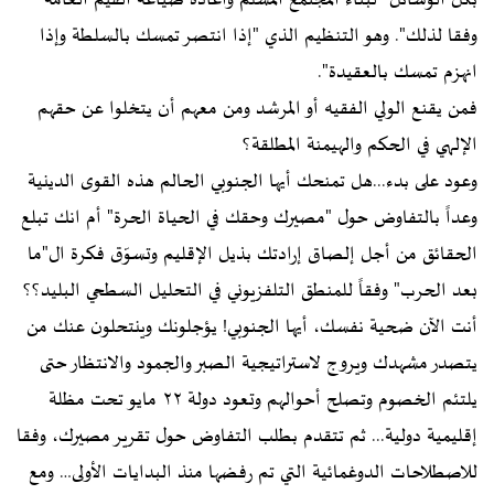
بكل الوسائل "لبناء المجتمع المسلم واعادة صياغة القيم العامة
وفقا لذلك". وهو التنظيم الذي "إذا انتصر تمسك بالسلطة وإذا
انهزم تمسك بالعقيدة".
فمن يقنع الولي الفقيه أو المرشد ومن معهم أن يتخلوا عن حقهم
الإلهي في الحكم والهيمنة المطلقة؟
وعود على بدء...هل تمنحك أيها الجنوبي الحالم هذه القوى الدينية
وعداً بالتفاوض حول "مصيرك وحقك في الحياة الحرة" أم انك تبلع
الحقائق من أجل إلصاق إرادتك بذيل الإقليم وتسوّق فكرة ال"ما
بعد الحرب" وفقاً للمنطق التلفزيوني في التحليل السطحي البليد؟؟
أنت الآن ضحية نفسك، أيها الجنوبي! يؤجلونك وينتحلون عنك من
يتصدر مشهدك ويروج لاستراتيجية الصبر والجمود والانتظار حتى
يلتئم الخصوم وتصلح أحوالهم وتعود دولة ٢٢ مايو تحت مظلة
إقليمية دولية... ثم تتقدم بطلب التفاوض حول تقرير مصيرك، وفقا
للاصطلاحات الدوغمائية التي تم رفضها منذ البدايات الأولى… ومع