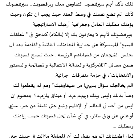
ذلك تأكد أنهم سيرفضون التفاوض معك ويرفضونك.. سيرفضونك
لأنك لم تضع نفسك في وسط العقد حيث يجب ان تكون وحيث
يؤهلك مطلبك العادل وجغرافية أرضك الاستراتيجية.
ويرفضونك لأنهم لا يعترفون بك إلا (بالكاد) كملحق في "المعلقات
السبع" المستدركة على جدارية المحادثات الفائتة والقادمة بعد ان
يخلص الشجعان من قضاياهم الرئيسة.. حيث تصبح قضيتك
ضمن مسائل "اللامركزية والعدالة الانتقالية والمصالحة والدستور
والانتخابات"، في حزمة متفرقات اجرائية.
الم يخالجك سؤال بديهي! من سيفاوضك؟ وهم لم يقطعوا لك
وعداً بذلك وليس بينك وبينهم عهد أو ميثاق يلزمهم؟ ومعلوم ان
ليس من أحد في العالم أو الإقليم وضع حتى نقطة من حبر، سرّي
أو علني على ورق طائر، في أي شأن لحل قضيتك حسب إرادتك
ومطلبك …
لعل اطمئنانك الواهم يقول لك أن المحاولة مازالت في جيبك حتى