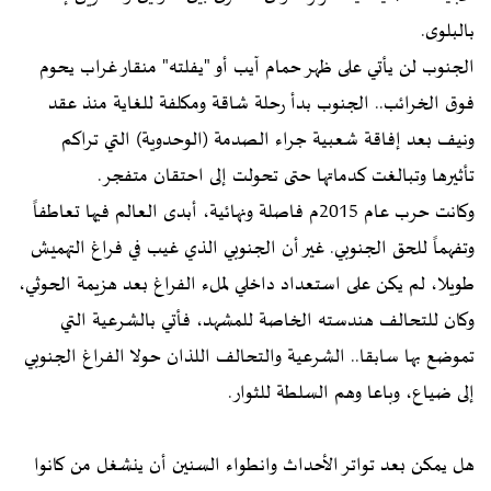
بالبلوى.
الجنوب لن يأتي على ظهر حمام آيب أو "يفلته" منقار غراب يحوم
فوق الخرائب.. الجنوب بدأ رحلة شاقة ومكلفة للغاية منذ عقد
ونيف بعد إفاقة شعبية جراء الصدمة (الوحدوية) التي تراكم
تأثيرها وتبالغت كدماتها حتى تحولت إلى احتقان متفجر.
وكانت حرب عام 2015م فاصلة ونهائية، أبدى العالم فيها تعاطفاً
وتفهماً للحق الجنوبي. غير أن الجنوبي الذي غيب في فراغ التهميش
طويلا، لم يكن على استعداد داخلي لملء الفراغ بعد هزيمة الحوثي،
وكان للتحالف هندسته الخاصة للمشهد، فأتي بالشرعية التي
تموضع بها سابقا.. الشرعية والتحالف اللذان حولا الفراغ الجنوبي
إلى ضياع، وباعا وهم السلطة للثوار.
هل يمكن بعد تواتر الأحداث وانطواء السنين أن ينشغل من كانوا