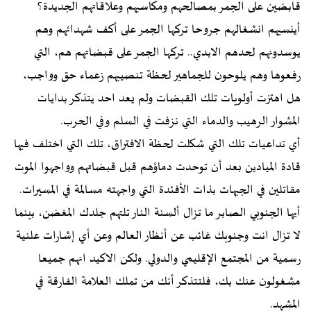
قابضين على الجمر بمصالحهم ومكاسبهم وعلاقاتهم الجديدة؟
أينسيهم انشغالهم جروحا تركها الجمر على أكف شهدائهم وهم
يوسدونهم لحدهم الابدي.. تركها الجمر على قبضاتهم هم، التي
رفعوها وهم يلوحون للجماهير لحظة تنصيبهم زعماء حق وواجب،
هل اهتزت أولويات تلك القبضات ولم يعد احد يتذكر بدايات
المشوار الرهيب والدماء التي نزفت في السلم وفي الحرب.
أي تداعيات تلك التي شكلت لحظة الافتراق، تلك التي اختلف فيها
قادة الميادين بعد أن توحدت دماؤهم قبل قبضاتهم وواجهوا الموت
مقاتلين في الجبهات بذات الأفئدة التي واجهته مسالمة في المسيرات.
أيها الجنوبي الصابر ما تزال ألسنة النار تلتهم جلدك المغضن، بينما
لا تزال انت وجنوبك غائب عن أنظار العالم وعن أي إشارات علنية
رسمية من المجتمع الإقليمي والدولي. ولكن الاكيد انهم جميعا
مشغولون عنك بك، فلتتذكر أنك من تملك العلامة الفارقة في
المشهد.