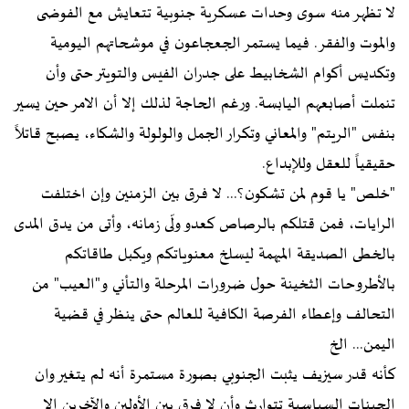
لا تظهر منه سوى وحدات عسكرية جنوبية تتعايش مع الفوضى
والموت والفقر. فيما يستمر الجعجاعون في موشحاتهم اليومية
وتكديس أكوام الشخابيط على جدران الفيس والتويتر حتى وأن
تنملت أصابعهم اليابسة. ورغم الحاجة لذلك إلا أن الامر حين يسير
بنفس "الريتم" والمعاني وتكرار الجمل والولولة والشكاء، يصبح قاتلاً
حقيقياً للعقل وللإبداع.
"خلص" يا قوم لمن تشكون؟... لا فرق بين الزمنين وإن اختلفت
الرايات، فمن قتلكم بالرصاص كعدو ولّى زمانه، وأتى من يدق المدى
بالخطى الصديقة المبهمة ليسلخ معنوياتكم ويكبل طاقاتكم
بالأطروحات الثخينة حول ضرورات المرحلة والتأني و"العيب" من
التحالف وإعطاء الفرصة الكافية للعالم حتى ينظر في قضية
اليمن... الخ
كأنه قدر سيزيف يثبت الجنوبي بصورة مستمرة أنه لم يتغير وان
الجينات السياسية تتوارث وأن لا فرق بين الأولين والآخرين إلا