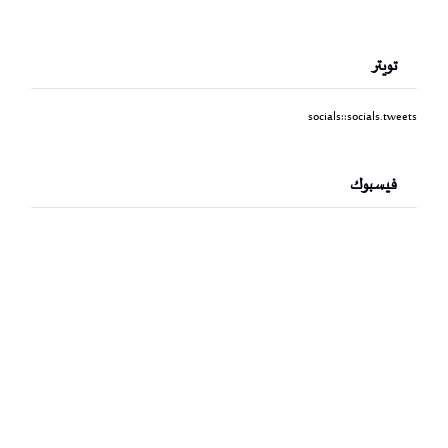
تويتر
socials::socials.tweets
فيسبوك