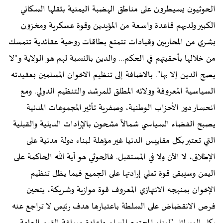
الحوثيون يسيطرون على مناطق الهضبة اليمنية بثقلها السكاني
الكبير ولديهم قاعدة واسعة من المؤيدين وقوة عسكرية ومخزون
بشري من المحاربين وقيادات تتمتع بطاقات روحية عقائدية تتمسك
من خلالها بأحقيتهم في الحكم... والدين بالنسبة لهم هو الولاية و"لا
يصح الدين إلا بها". بالاضافة إلى تنظيم الاخوان المسلمين بعقيدته
السياسية المعروفة وولائه المطلق للمرشد والتنظيم الدولي. ومع
انحسار دور الأحزاب الوطنية، وصفرية تأثير المجموعات المدنية
يصبح الفضاء السياسي شمالاً مشحون بالإرادات الدينية والقبلية
التي تعتبر بكل مقاييس الدنيا غير مؤهلة لبناء دولة مدنية على
الإطلاق، لا الآن ولا في المستقبل. فالحوثي هو آية الله الحاكمة على
اليمن وسيبقى قوة تملي إرادتها على الجميع فيما يظل تنظيم
الإخوان بمنهجه الانتهازي المعروف قوة موازية وشريكة، يتحين
فرص الانقضاض على السلطة باعتبارها هدف رئيس لا تراجع عنه