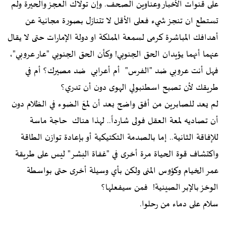
على قنوات الأخبار وعناوين الصحف. وإن تولاك العجز والحيرة ولم
تستطع ان تنجز شيء فعلى الأقل لا تتنازل بصورة مجانية عن
أهدافك المباشرة كرمى لسمعة المملكة او دولة الإمارات حتى لا يقال
عنهما أنهما يؤيدان الحق الجنوبي! وكأن الحق الجنوبي "عار عروبي"،
فهل أنت عروبي ضد "الفرس" أم أعرابي ضد مصيرك؟ أم في
طريقك لأن تصبح اسطنبولي الهوى دون أن تدري؟
لم يعد للصابرين من أفق واضح بعد أن لمعَ الضوء في الظلام دون
أن تصاديه لمعة العقل فولى شارداً.. لهذا هناك حاجة ماسة
للإفاقة الثانية.. إما بالصدمة التكتيكية أو بإعادة توازن الطاقة
واكتشاف قوة الحياة مرة أخرى في "غفاة البشر" ليس على طريقة
عمر الخيام وكؤوس المنى ولكن بأي وسيلة أخرى حتى بواسطة
الوخز بالإبر الصينية! فمن سيفعلها؟
سلام على دماء من رحلوا.