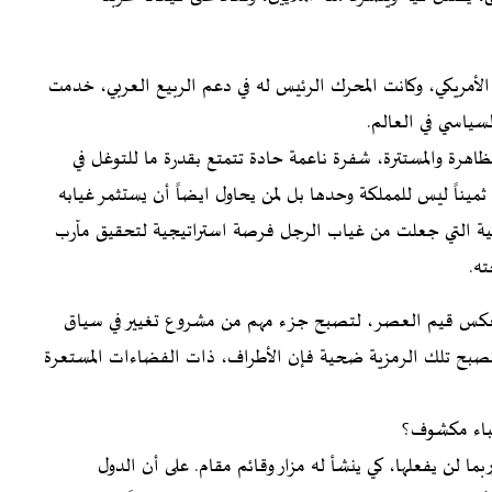
 الأمريكي، وكانت المحرك الرئيس له في دعم الربيع العربي، خدمت
لسياسي في العالم.
هرة والمستترة، شفرة ناعمة حادة تتمتع بقدرة ما للتوغل في
ثميناً ليس للمملكة وحدها بل لمن يحاول ايضاً أن يستثمر غيابه
ائية التي جعلت من غياب الرجل فرصة استراتيجية لتحقيق مآرب
ه.
 تعكس قيم العصر، لتصبح جزء مهم من مشروع تغيير في سياق
بح تلك الرمزية ضحية فإن الأطراف، ذات الفضاءات المستعرة
غباء مكشوف؟
ا لن يفعلها، كي ينشأ له مزار وقائم مقام. على أن الدول