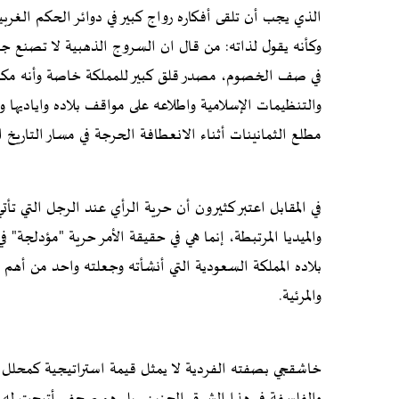
الذي يجب أن تلقى أفكاره رواج كبير في دوائر الحكم الغربية
وكأنه يقول لذاته: من قال ان السروج الذهبية لا تصنع ج
في صف الخصوم، مصدر قلق كبير للمملكة خاصة وأنه مكم
والتنظيمات الإسلامية واطلاعه على مواقف بلاده واياديها وو
مطلع الثمانينات أثناء الانعطافة الحرجة في مسار التاريخ 
في المقابل اعتبر كثيرون أن حرية الرأي عند الرجل التي تأت
والميديا المرتبطة، إنما هي في حقيقة الأمر حرية "مؤدلجة" 
بلاده المملكة السعودية التي أنشأته وجعلته واحد من أهم "أب
والمرئية.
خاشقجي بصفته الفردية لا يمثل قيمة استراتيجية كمحلل س