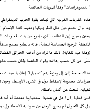
"الديموغرافيات" وفقاً للهويات الطائفية.
هذه المقاربات الغربية التي تبناها بقوة الحزب الديمقراطي
وما تزال تخدم دول مثل قطر وتركيا ومعهما كتلة الإسلام ا
وحين يصبح إبن النظام، الذي تشبع من بنك المعلومات الظا
المنطقة الرخوة الحساسة للغاية، فانه بالطبع يصبح هدفاً 
(وهذا مهم للغاية). ذلك ما نراه من أدخنة الحرائق الفض
شتّى. من كلّ حسب إعلامه وقواه الناعمة ولكلّ حسب حاجت
هناك حاجة إذن إلى رمزية يتم "تحميلها" إعلاميا صفات
صراعات محمومة لإسقاط دول في الشرق الأوسط، وحين تص
لغيابه، تبحث عن أثمان باهظة.
فمن فعلها إذن؟ هل هي عملية استخبارية معقدة أم أنه 
وفي كل الأحوال لم يخرج الرجل من سردابه الإسطنبولي، وربم