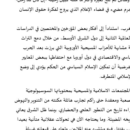
ئل لم تتح لغيره وأكثر ما مثله قبيل رحيله -إن كان قد رحل-
جرم مضيء في فضاء الإعلام الذي يروج لفكرة حقوق الإنسان
غرب، استناداً إلى أفكار بعض المؤرخين والمختصين في الدراسات
لعالمية الثانية إلى دول الشرق الأوسط، من خلال دمج التراث
بة مشابهة للأحزاب المسيحية الأوروبية التي برزت بعد الحرب
اسي والاقتصادي في دول أوروبا مع احتفاظها ببعض المعايير
 لفرضية أن تمكين الإسلام السياسي من الحكم يؤدي إلى وضع
إسلامي المتطرف.
لمجتمعات الاسلامية والمسيحية بمحتوياتها السوسيولوجيّة
 صعبة ومعقدة حتى راكم تجارب هائلة مكنته من التنوير والنهوض
اءه تاريخ من التطور العلمي والحضاري. بينما ظل الشرق يعاني
ه المضيئة. وما يحتاجه الآن هي تحولات عقلانية متأنية بعيدا
يقتتل فيه ويتشرد منه الملايين، وتعاد على قيعانه غربلة