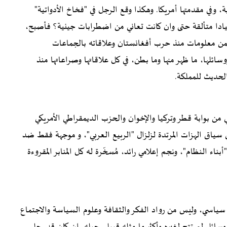
، وفي مقدمتها أمريكا. وهكذا وقع الرجل في "فخاخ الأدواتية"
يادا متألقة حتى وان كانت تعاني من اضطرابات جينية؟ فأصبح،
ن معلومات منذ حرب أفغانستان وعلاقاته بالجماعات
سائلها، ما ظهر منها وما بطن، في كل علاقاتها وصراعاتها منذ
الحديث للمملكة.
ي من بوابة قطر وتركيا والإخوان والحزب الديمقراطي الأمريكي
في سياق الهزات المرتدة لزلزال "الربيع العربي"، و موجهة فقط ضد
ناء النظام"، ونجم إعلامي رائد، مُسخّرة له كل المنابر المقروءة
ياسي، وليس من رواد الفكر والثقافة وعلوم السياسة والاجتماع