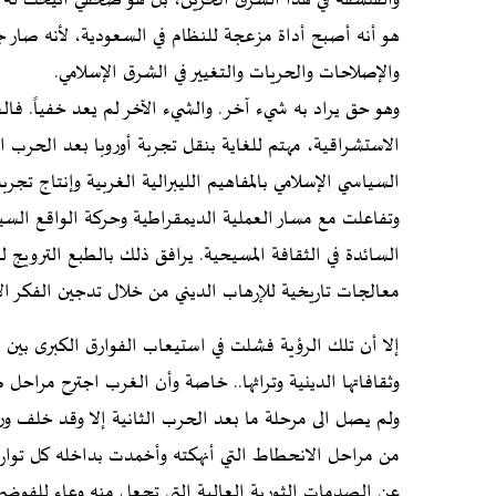
والفلسفة في هذا الشرق الحزين، بل هو صحفي أتيحت له وسا
هو أنه أصبح أداة مزعجة للنظام في السعودية، لأنه صار 
والإصلاحات والحريات والتغيير في الشرق الإسلامي.
وهو حق يراد به شيء آخر. والشيء الآخر لم يعد خفياً. فال
الاستشراقية، مهتم للغاية بنقل تجربة أوروبا بعد الحرب ا
السياسي الإسلامي بالمفاهيم الليبرالية الغربية وإنتاج تجر
وتفاعلت مع مسار العملية الديمقراطية وحركة الواقع السي
السائدة في الثقافة المسيحية. يرافق ذلك بالطبع الترويج
معالجات تاريخية للإرهاب الديني من خلال تدجين الفكر ال
إلا أن تلك الرؤية فشلت في استيعاب الفوارق الكبرى بين ا
وثقافاتها الدينية وتراثها.. خاصة وأن الغرب اجترح مراحل
ولم يصل الى مرحلة ما بعد الحرب الثانية إلا وقد خلف ور
من مراحل الانحطاط التي أنهكته وأخمدت بداخله كل تواريخ
عن الصدمات الثورية العالية التي تجعل منه وعاء للفوضى، 