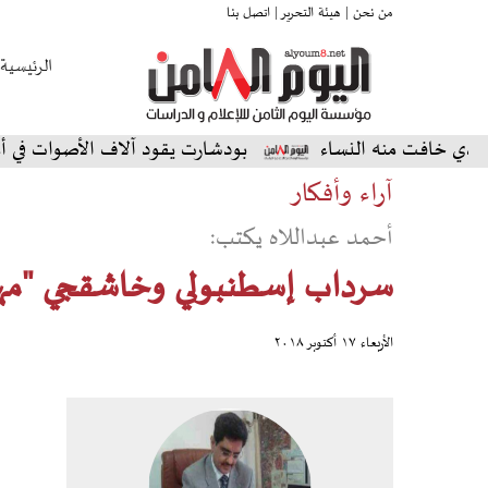
من نحن |
هيئة التحرير |
اتصل بنا
الرئيسية
 منه النساء
بودشارت يقود آلاف الأصوات في أمسية استثن
آراء وأفكار
أحمد عبداللاه يكتب:
سرداب إسطنبولي وخاشقجي "مهد
الأربعاء ١٧ أكتوبر ٢٠١٨