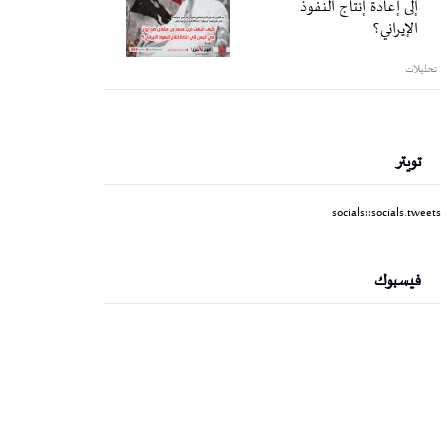
إلى إعادة إنتاج النفوذ
الإيراني؟
تحليلات
تويتر
socials::socials.tweets
فيسبوك