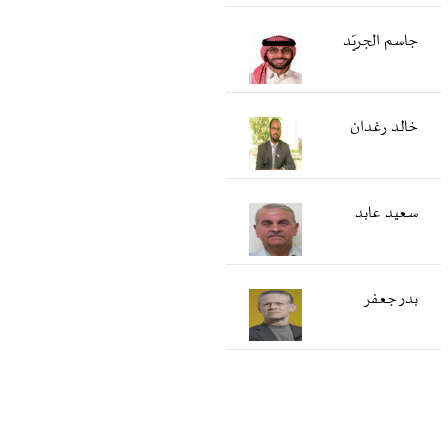
جاسم الجريّد
خالد رغدان
سعید عابد
بدر جعفر