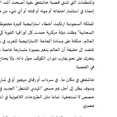
والمنظمات التي تتبنى قضية خاشقجي بقوة أصبحت أشد الأطر
إمعانا في استثمار اختفائه أو موته أو قتله أو أي شيء من ه
المملكة السعودية ارتكبت أخطاء استراتيجية كبيرة محفوظة
السحابية" وظلت دولة مركزية جمدت كل أوراقها القوية كي
العالم، متكئة على وسادة الحاجة الاستراتيجية للغرب في ب
تلتفت الى حقيقة أن العالم يتغير بصورة متسارعة خاصة مع 
يتحرك على نحو يقارب دوران الكوكب حول ذاته، ولا يحتاج 
هي القضية.
خاشقجي في مكان ما.. في سرداب أو زقاق مهجور أو في شارع
وسوف يظل إلى أجل غير مسمى "المهدي المنتظر" الجديد في ا
حصص لا تستحقها، تماما مثل الطروحات اللاهوتية في انتظ
عصري.