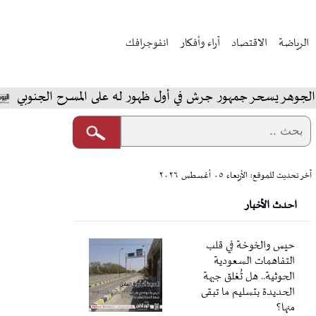
الرياضة
الاقتصاد
آراء وأفكار
انفوجرافك
سحر جمهور جرش في أول ظهور له على المسرح الجنوبي
المخ
آخر تحديث للموقع: الأربعاء ٠٥ أغسطس ٢٠٢٦
احدث الأخبار
حيس والخوخة في قلب
التفاهمات السعودية
الحوثية.. هل تُغلق جبهة
الحديدة بتسليم ما تبقى
منها؟