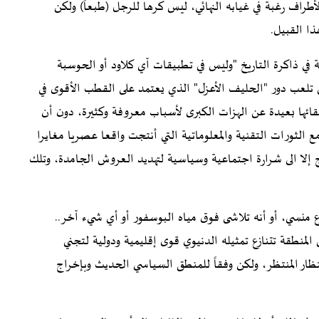
اف رغبة في غيابه النهائي، ليس كرها للرجل (طبعاً) ولكن
ذا القبيل.
 في ذاكرة التاريخ "وليس في تطبيقات آي كلاود أو الحوسبة
 تلعب دور "الحليف الأعزل" الذي يعتمد على القطب الأقوى في
قائها بعيدة عن الهزات الكبرى لأسباب معروفة وكثيرة، دون أن
الثورات التقنية والمعلوماتية التي أنتجت واقعا عصريا مغايرا
إلا الى شرارة اجتماعية وسياسية لتهديد العروش الجامدة، وتلك
 منسي، أو أنه تلاشى فوق مياه البوسفور أو أي شيء آخر..
لمنطقة تتنازع تمثيله الدنيوي قوى إقليمية ودولية لتجني
ار المنتظر، ولكن وفقاً للمنطق السياسي الحديث وبإخراج