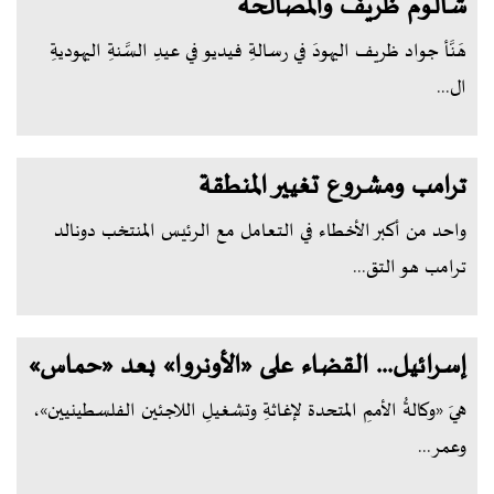
شالوم ظريف والمصالحة
هَنَّأ جواد ظريف اليهودَ في رسالةِ فيديو في عيدِ السَّنةِ اليهوديةِ
ال...
ترامب ومشروع تغيير المنطقة
واحد من أكبر الأخطاء في التعامل مع الرئيس المنتخب دونالد
ترامب هو التق...
إسرائيل... القضاء على «الأونروا» بعد «حماس»
هيَ «وكالةُ الأممِ المتحدة لإغاثةِ وتشغيلِ اللاجئين الفلسطينيين»،
وعمر...