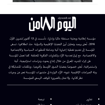
مؤسسة إعلامية وبحثية مستقلة ماليًا وإداريًا، تأسست في 13 أكتوبر/تشرين الأول
2016، تُعنى برصد وتحليل أبرز القضايا الإقليمية والدولية. منذ انطلاقتها، تسعى
المؤسسة إلى تقديم تغطية إخبارية آنية وشاملة للتطورات السياسية والاجتماعية
والاقتصادية، مع إبراز تعددية الآراء والمقاربات الفكرية المختلفة. كما تعمل المؤسسة
على إثراء المشهد المعرفي من خلال إنتاج بحوث ودراسات استراتيجية، آنية
واستشرافية، تُعنى خصوصًا بقضايا الشرق الأوسط وأفريقيا، وبالملفات المتشابكة في
بيئة الصراعات الإقليمية. تنويه: الآراء الواردة في منشورات المؤسسة تعبر عن وجهات
نظر كتّابها، ولا تمثل بالضرورة الموقف الرسمي للمؤسسة.
تقارير
ترجمة