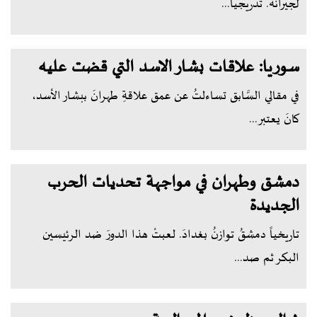
لجيرانه. تدريجيا...
سوريا: علاقات بشار الاسد التي قضت عليه
في مقالي السَّابق تساءلتُ عن عمق علاقةِ طهرانَ ببشار الأسد،
كانَ يعتبر...
دمشق وطهران في مواجهة تحديات الحرب
الجديدة
تاريخياً دمشقُ توازنُ بغدادَ. لعبتْ هذا الدورَ ضد الرئيسين
البكر ثم صد...