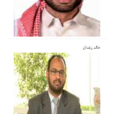
خالد رغدان