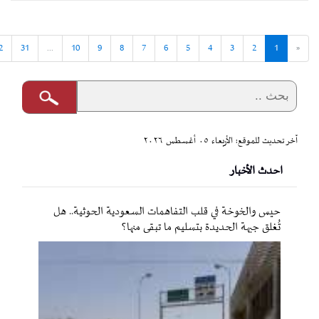
2
31
...
10
9
8
7
6
5
4
3
2
1
«
آخر تحديث للموقع: الأربعاء ٠٥ أغسطس ٢٠٢٦
احدث الأخبار
حيس والخوخة في قلب التفاهمات السعودية الحوثية.. هل
تُغلق جبهة الحديدة بتسليم ما تبقى منها؟