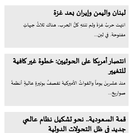
لبنان واليمن وإيران بعد غزة
انتهت حربُ غزةَ ولم تنتهِ كلُّ الحرب، هناك ثلاثُ جبهاتٍ
مفتوحة. في لبن...
انتصار أمريكا على الحوثيين: خطوة غير كافية
للتغيير
منذ عشرينَ يوماً والقواتُ الأميركية تقصفُ بوتيرةٍ عاليةٍ أنظمةَ
صواريخ...
قمة السعودية.. نحو تشكيل نظام عالمي
جديد في ظل التحولات الدولية