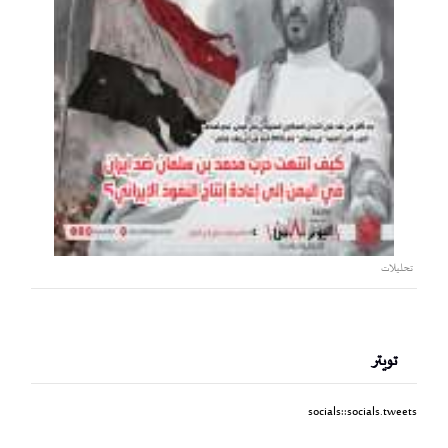
تحليلات
تويتر
socials::socials.tweets