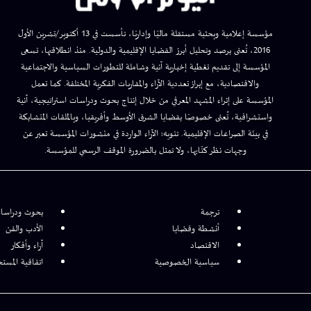
مؤسسة إعلامية وبحثية مستقلة ماليًا وإداريًا، تأسست في 13 أكتوبر/تشرين الأول
2016، تُعنى برصد وتحليل أبرز القضايا الإقليمية والدولية. منذ انطلاقتها، تسعى
المؤسسة إلى تقديم تغطية إخبارية آنية وشاملة للتطورات السياسية والاجتماعية
والاقتصادية، مع إبراز تعددية الآراء والمقاربات الفكرية المختلفة. كما تعمل
المؤسسة على إثراء المشهد المعرفي من خلال إنتاج بحوث ودراسات استراتيجية، آنية
واستشرافية، تُعنى خصوصًا بقضايا الشرق الأوسط وأفريقيا، وبالملفات المتشابكة
في بيئة الصراعات الإقليمية. تنويه: الآراء الواردة في منشورات المؤسسة تعبر عن
وجهات نظر كتّابها، ولا تمثل بالضرورة الموقف الرسمي للمؤسسة.
ترجمة
بحوث ودراسا
أنشطة وقضايا
الأدب والفن
الاقتصاد
آراء وأفكار
سياسية الخصوصية
اتفاقية المست