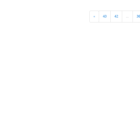
»
43
42
...
3