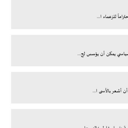
اماً للزعماء ا...
سياسي يمكن أن يؤسس لح...