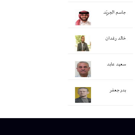
جاسم الجريّد
خالد رغدان
سعید عابد
بدر جعفر