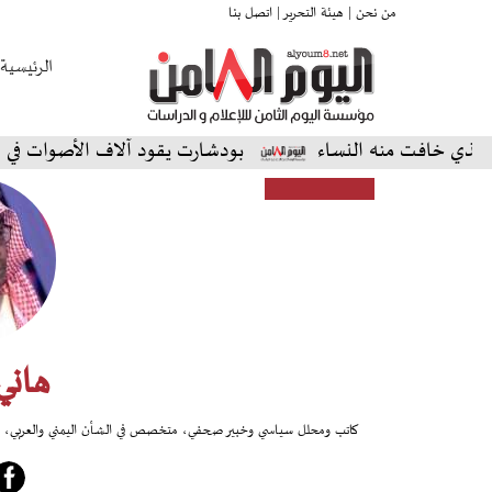
من نحن |
هيئة التحرير |
اتصل بنا
الرئيسية
خافت منه النساء
بودشارت يقود آلاف الأصوات في أمسية ا
هاني
كاتب ومحلل سياسي وخبير صحفي، متخصص في الشأن اليمني والعربي، يقدم