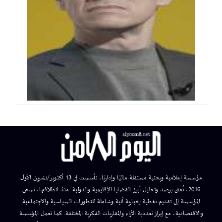
مؤسسة إعلامية وبحثية مستقلة ماليًا وإداريًا، تأسست في 13 أكتوبر/تشرين الأول
2016، تُعنى برصد وتحليل أبرز القضايا الإقليمية والدولية. منذ انطلاقتها، تسعى
المؤسسة إلى تقديم تغطية إخبارية آنية وشاملة للتطورات السياسية والاجتماعية
والاقتصادية، مع إبراز تعددية الآراء والمقاربات الفكرية المختلفة. كما تعمل المؤسسة