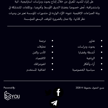
على إثراء المشهد المعرفي من خلال إنتاج بحوث ودراسات استراتيجية، آنية
واستشرافية، تُعنى خصوصًا بقضايا الشرق الأوسط وأفريقيا، وبالملفات المتشابكة في
بيئة الصراعات الإقليمية. تنويه: الآراء الواردة في منشورات المؤسسة تعبر عن وجهات
نظر كتّابها، ولا تمثل بالضرورة الموقف الرسمي للمؤسسة.
تقارير
ترجمة
بحوث ودراسات
تحليلات
أنشطة وقضايا
الأدب والفن
الرياضة
الاقتصاد
آراء وأفكار
انفوجرافك
سياسية الخصوصية
اتفاقية المستخدم
جميع الحقوق محفوظة © 2026
Powered By: