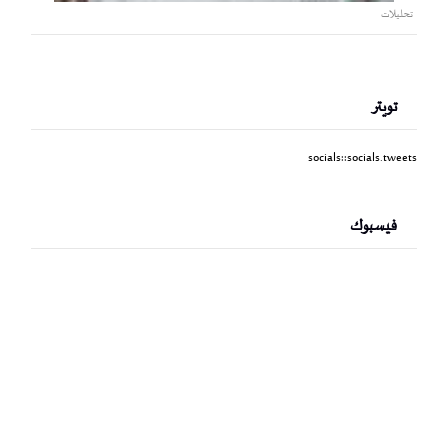
تحليلات
تويتر
socials::socials.tweets
فيسبوك