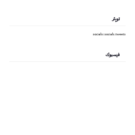
تويتر
socials::socials.tweets
فيسبوك