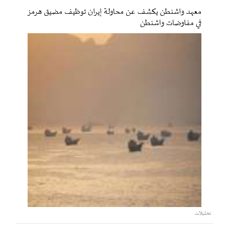
معهد واشنطن يكشف عن محاولة إيران توظيف مضيق هرمز
في مفاوضات واشنطن
تحليلات