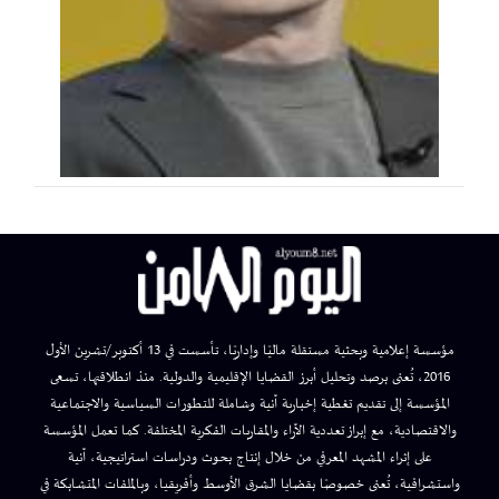
مؤسسة إعلامية وبحثية مستقلة ماليًا وإداريًا، تأسست في 13 أكتوبر/تشرين الأول
2016، تُعنى برصد وتحليل أبرز القضايا الإقليمية والدولية. منذ انطلاقتها، تسعى
المؤسسة إلى تقديم تغطية إخبارية آنية وشاملة للتطورات السياسية والاجتماعية
والاقتصادية، مع إبراز تعددية الآراء والمقاربات الفكرية المختلفة. كما تعمل المؤسسة
على إثراء المشهد المعرفي من خلال إنتاج بحوث ودراسات استراتيجية، آنية
واستشرافية، تُعنى خصوصًا بقضايا الشرق الأوسط وأفريقيا، وبالملفات المتشابكة في