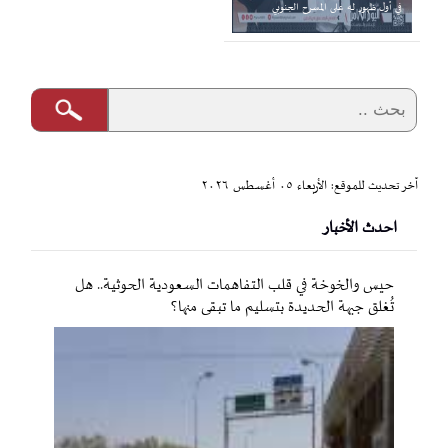
في أول ظهور له على المسرح الجنوبي
آخر تحديث للموقع: الأربعاء ٠٥ أغسطس ٢٠٢٦
احدث الأخبار
حيس والخوخة في قلب التفاهمات السعودية الحوثية.. هل
تُغلق جبهة الحديدة بتسليم ما تبقى منها؟