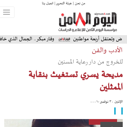
من نحن |
هيئة التحرير |
اتصل بنا
عة مواطنين
وقار مبكر.. الجمال الذي خافت منه النساء
الأدب والفن
للخروج من دار رعاية المسنين
مديحة يسري تستغيث بنقابة
الممثلين
الإثنين ٣٠ نوفمبر -٠٠٠١