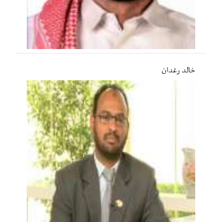
خالد رغدان