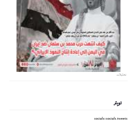
تحليلات
تويتر
socials::socials.tweets