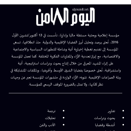
مؤسسة إعلامية وبحثية مستقلة ماليًا وإداريًا، تأسست في 13 أكتوبر/تشرين الأول
2016، تُعنى برصد وتحليل أبرز القضايا الإقليمية والدولية. منذ انطلاقتها، تسعى
المؤسسة إلى تقديم تغطية إخبارية آنية وشاملة للتطورات السياسية والاجتماعية
والاقتصادية، مع إبراز تعددية الآراء والمقاربات الفكرية المختلفة. كما تعمل المؤسسة
على إثراء المشهد المعرفي من خلال إنتاج بحوث ودراسات استراتيجية، آنية
واستشرافية، تُعنى خصوصًا بقضايا الشرق الأوسط وأفريقيا، وبالملفات المتشابكة في
بيئة الصراعات الإقليمية. تنويه: الآراء الواردة في منشورات المؤسسة تعبر عن وجهات
نظر كتّابها، ولا تمثل بالضرورة الموقف الرسمي للمؤسسة.
تقارير
ترجمة
بحوث ودراسات
تحليلات
أنشطة وقضايا
الأدب والفن