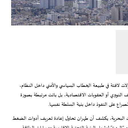
ات لافتة في طبيعة الخطاب السياسي والأمني داخل النظام،
لف النووي أو العقوبات الاقتصادية، بل باتت مرتبطة بصورة
لصراع على النفوذ داخل بنية السلطة نفسها.
ات البحرية، يكشف أن طهران تحاول إعادة تعريف أدوات الضغط
م “الردع” ليشمل البنية التحتية الإقليمية ومسارات الطاقة