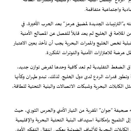
ادية واجتماعية متفاقمة.
 بـ”الترتيبات الجديدة لمضيق هرمز” بعد الحرب الأخيرة، في
لملاحة في الخليج لم يعد قابلاً للفصل عن المصالح الأمنية
قبلية تخص الخليج والممرات البحرية يجب أن تأخذ بعين الاعتبار
 عرضة للاهتزازات الأمنية والتوترات المتكررة.
راق الضغط التقليدية لم تعد كافية وحدها لفرض توازن جديد،
تطور قدرات الردع لدى دول الخليج. لذلك، تبدو طهران وكأنها
ل الكابلات البحرية وشبكات الاتصالات والبنية التحتية للطاقة،
 صحيفة “جوان” المقربة من التيار الأمني والحرس الثوري، حيث
 التلميح بإمكانية استهداف البنية التحتية البحرية والإقليمية
لكابلات البحرية للألياف الضوئية يعكس انتقال التفكير الأمني