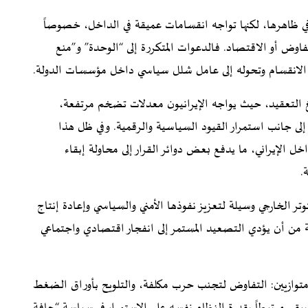
ي ظاهرها، لكنها تواجه انقسامات عميقة في الداخل، خصوصاً
اوض أو الاقتصاد. فالدعوات المتكررة إلى “الوحدة” و”منع
لانقسام وتحوله إلى عامل شلل سياسي داخل مؤسسات الدولة.
 التعقيد، حيث يواجه الإيرانيون معدلات تضخم مرتفعة،
 إلى جانب استمرار القيود السياسية والرقمية. وفي ظل هذا
ل الإيراني، ما يدفع بعض دوائر القرار إلى محاولة إبقاء
.
وتر الخارجي وسيلة لتعزيز نفوذها الأمني والسياسي وإعادة إنتاج
ية من أن يؤدي التصعيد المستمر إلى انفجار اقتصادي واجتماعي
توازيين: التفاوض لتجنب حرب مكلفة، والتلويح بأوراق الضغط
يبقى مرتبطاً بقدرة النظام نفسه على الاستمرار في سياسة “حافة