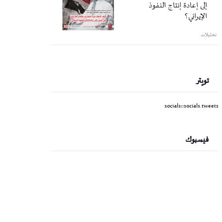
إلى إعادة إنتاج النفوذ
الإيراني؟
تحليلات
تويتر
socials::socials.tweets
فيسبوك