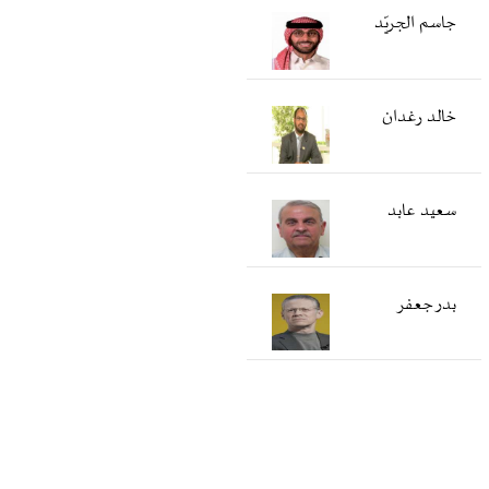
جاسم الجريّد
خالد رغدان
سعید عابد
بدر جعفر