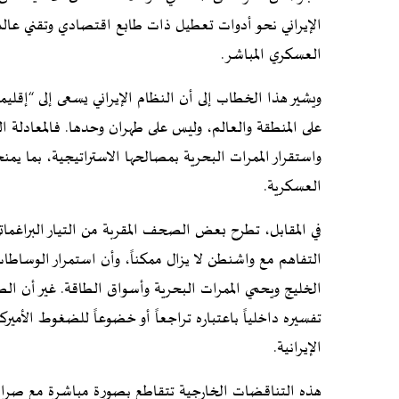
الإيراني نحو أدوات تعطيل ذات طابع اقتصادي وتقني عالم
العسكري المباشر.
ويشير هذا الخطاب إلى أن النظام الإيراني يسعى إلى “إقل
على المنطقة والعالم، وليس على طهران وحدها. فالمعادلة الت
واستقرار الممرات البحرية بمصالحها الاستراتيجية، بما يم
العسكرية.
في المقابل، تطرح بعض الصحف المقربة من التيار البراغمات
التفاهم مع واشنطن لا يزال ممكناً، وأن استمرار الوساطات 
الخليج ويحمي الممرات البحرية وأسواق الطاقة. غير أن ال
تفسيره داخلياً باعتباره تراجعاً أو خضوعاً للضغوط الأم
الإيرانية.
هذه التناقضات الخارجية تتقاطع بصورة مباشرة مع صراع د