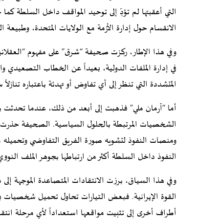
التي أعقبتها لم تؤدِّ إلى توحيد المواقف داخل السلطة 
الانقسام حول إدارة الأزمة مع الولايات المتحدة، وطبيعة ا
وفي هذا الإطار، ركزت صحيفة “شرق” على مفهوم “العقلانية ا
في إدارة الملفات الدولية، بعيداً عن الخطاب التصعيدي وا
المتشددة التي تنظر إلى أي تفاوض أو تهدئة باعتباره تنازلاً سي
أما “آرمان ملي” فذهبت إلى أبعد من ذلك، عندما تحدثت 
الشخصيات المرتبطة بالحلول السياسية. الصحيفة حذرت 
ومنصات النفوذ لتشويه صورة الفريق التفاوضي وتحميله مس
النفوذ داخل السلطة أكثر من ارتباطها بجوهر الملف النوو
وفي هذا السياق، برزت الانتقادات المتصاعدة الموجهة إلى 
القوة الإيرانية. فبعض التيارات تحاول تحميل شخصيات بع
أطراف أخرى إلى تثبيت مواقعها استعداداً لأي مرحلة انتقال