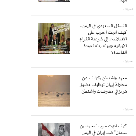
منها؟
تحليلات
التدخل السعودي في اليمن..
كيف انتهت الحرب على
الانقلابيين إلى شرعنة الذراع
الإيرانية وتهيئة بيئة لعودة
القاعدة؟
تحليلات
معهد واشنطن يكشف عن
محاولة إيران توظيف مضيق
هرمز في مفاوضات واشنطن
تحليلات
كيف انتهت حرب "محمد بن
سلمان" ضد إيران في اليمن