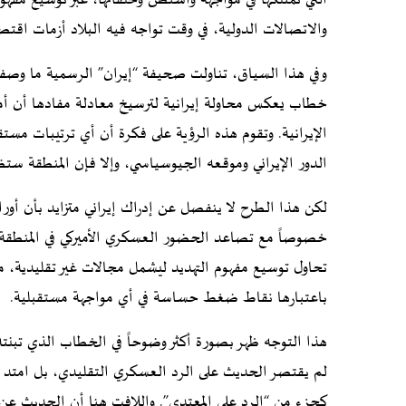
والاتصالات الدولية، في وقت تواجه فيه البلاد أزمات اقتص
وفي هذا السياق، تناولت صحيفة “إيران” الرسمية ما وصفته
خطاب يعكس محاولة إيرانية لترسيخ معادلة مفادها أن أمن ا
الإيرانية. وتقوم هذه الرؤية على فكرة أن أي ترتيبات مست
الدور الإيراني وموقعه الجيوسياسي، وإلا فإن المنطقة ستظل
لكن هذا الطرح لا ينفصل عن إدراك إيراني متزايد بأن أو
خصوصاً مع تصاعد الحضور العسكري الأميركي في المنطقة و
تحاول توسيع مفهوم التهديد ليشمل مجالات غير تقليدية، مث
باعتبارها نقاط ضغط حساسة في أي مواجهة مستقبلية.
هذا التوجه ظهر بصورة أكثر وضوحاً في الخطاب الذي تبنته
لم يقتصر الحديث على الرد العسكري التقليدي، بل امتد إلى
كجزء من “الرد على المعتدي”. واللافت هنا أن الحديث عن ا