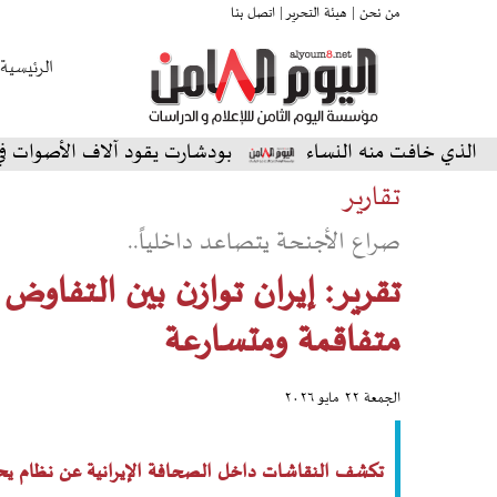
من نحن |
هيئة التحرير |
اتصل بنا
الرئيسية
فت منه النساء
بودشارت يقود آلاف الأصوات في أمسية است
تقارير
صراع الأجنحة يتصاعد داخلياً..
تقرير: إيران توازن بين التفاو
متفاقمة ومتسارعة
الجمعة ٢٢ مايو ٢٠٢٦
تكشف النقاشات داخل الصحافة الإيرانية عن نظام يحاو