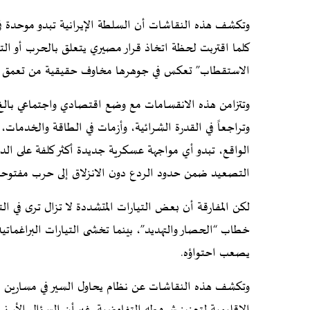
وتكشف هذه النقاشات أن السلطة الإيرانية تبدو موحدة ف
كلما اقتربت لحظة اتخاذ قرار مصيري يتعلق بالحرب أو التف
الاستقطاب” تعكس في جوهرها مخاوف حقيقية من تعمق ا
وتتزامن هذه الانقسامات مع وضع اقتصادي واجتماعي بالغ
وتراجعاً في القدرة الشرائية، وأزمات في الطاقة والخدمات،
الواقع، تبدو أي مواجهة عسكرية جديدة أكثر كلفة على الداخ
التصعيد ضمن حدود الردع دون الانزلاق إلى حرب مفتوحة
لكن المفارقة أن بعض التيارات المتشددة لا تزال ترى في الت
خطاب “الحصار والتهديد”، بينما تخشى التيارات البراغمات
يصعب احتواؤه.
وتكشف هذه النقاشات عن نظام يحاول السير في مسارين م
الإقليمية لتعزيز شروطه التفاوضية. غير أن السؤال الأبرز 