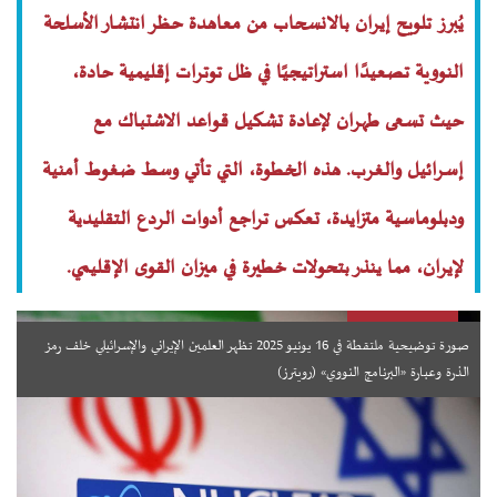
يُبرز تلويح إيران بالانسحاب من معاهدة حظر انتشار الأسلحة
النووية تصعيدًا استراتيجيًا في ظل توترات إقليمية حادة،
حيث تسعى طهران لإعادة تشكيل قواعد الاشتباك مع
إسرائيل والغرب. هذه الخطوة، التي تأتي وسط ضغوط أمنية
ودبلوماسية متزايدة، تعكس تراجع أدوات الردع التقليدية
لإيران، مما ينذر بتحولات خطيرة في ميزان القوى الإقليمي.
صورة توضيحية ملتقطة في 16 يونيو 2025 تظهر العلمين الإيراني والإسرائيلي خلف رمز
الذرة وعبارة «البرنامج النووي» (رويترز)