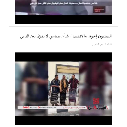
اليمنيون إخوة.. والانفصال شأن سياسي لا يفرّق بين الناس
قناة اليوم الثامن