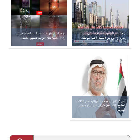
المخابرات السعودية تداهم منازل أبناء
وحدات المقاومة تنفذ 30 عملية في طهران
المهرة في الرياض وتعتقل أربعة مواطنين
و14 مدينة بالتزامن مع تشييع خامنئي
أنور قرقاش: الهجمات الإيرانية على ناقلات
الخليج تؤكد عجز طهران عن إنهاء منطق
الحرب