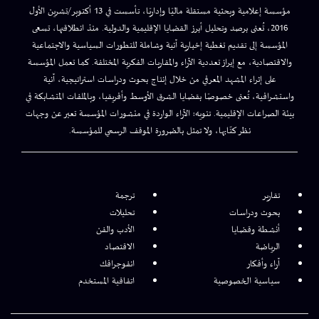
مؤسسة إعلامية وبحثية مستقلة ماليًا وإداريًا، تأسست في 13 أكتوبر/تشرين الأول
2016، تُعنى برصد وتحليل أبرز القضايا الإقليمية والدولية. منذ انطلاقتها، تسعى
المؤسسة إلى تقديم تغطية إخبارية آنية وشاملة للتطورات السياسية والاجتماعية
والاقتصادية، مع إبراز تعددية الآراء والمقاربات الفكرية المختلفة. كما تعمل المؤسسة
على إثراء المشهد المعرفي من خلال إنتاج بحوث ودراسات استراتيجية، آنية
واستشرافية، تُعنى خصوصًا بقضايا الشرق الأوسط وأفريقيا، وبالملفات المتشابكة في
بيئة الصراعات الإقليمية. تنويه: الآراء الواردة في منشورات المؤسسة تعبر عن وجهات
نظر كتّابها، ولا تمثل بالضرورة الموقف الرسمي للمؤسسة.
تقارير
ترجمة
بحوث ودراسات
تحليلات
أنشطة وقضايا
الأدب والفن
الرياضة
الاقتصاد
آراء وأفكار
انفوجرافك
سياسية الخصوصية
اتفاقية المستخدم