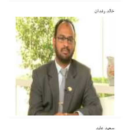
خالد رغدان
سعید عابد