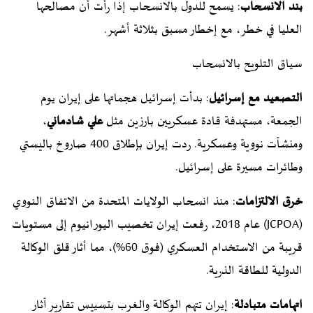
بند الانسحاب
: يسمح للدول بالانسحاب إذا رأت أن مصالحها
العليا في خطر، مع إخطار مسبق بثلاثة أشهر.
سياق التلويح بالانسحاب
التصعيد مع إسرائيل
: بدأت إسرائيل هجماتها على إيران يوم
الجمعة، مستهدفة قادة عسكريين بارزين مثل
علي شادماني
،
ومنشآت نووية وعسكرية. ردت إيران بإطلاق 400 صاروخ باليستي
وطائرات مسيرة على إسرائيل.
خرق الالتزامات
: منذ انسحاب الولايات المتحدة من الاتفاق النووي
(JCPOA) عام 2018، رفعت إيران تخصيب اليورانيوم إلى مستويات
قريبة من الاستخدام العسكري (فوق 60%)، مما أثار قلق الوكالة
الدولية للطاقة الذرية.
اتهامات متبادلة
: إيران تتهم الوكالة والغرب بتسييس تقارير آثار