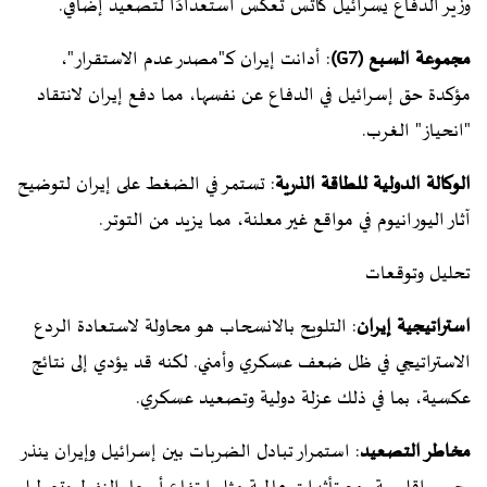
وزير الدفاع يسرائيل كاتس تعكس استعدادًا لتصعيد إضافي.
مجموعة السبع (G7)
: أدانت إيران كـ"مصدر عدم الاستقرار"،
مؤكدة حق إسرائيل في الدفاع عن نفسها، مما دفع إيران لانتقاد
"انحياز" الغرب.
الوكالة الدولية للطاقة الذرية
: تستمر في الضغط على إيران لتوضيح
آثار اليورانيوم في مواقع غير معلنة، مما يزيد من التوتر.
تحليل وتوقعات
استراتيجية إيران
: التلويح بالانسحاب هو محاولة لاستعادة الردع
الاستراتيجي في ظل ضعف عسكري وأمني. لكنه قد يؤدي إلى نتائج
عكسية، بما في ذلك عزلة دولية وتصعيد عسكري.
مخاطر التصعيد
: استمرار تبادل الضربات بين إسرائيل وإيران ينذر