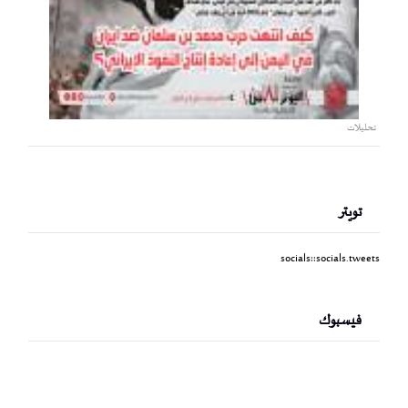
تحليلات
تويتر
socials::socials.tweets
فيسبوك