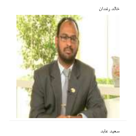
خالد رغدان
سعید عابد