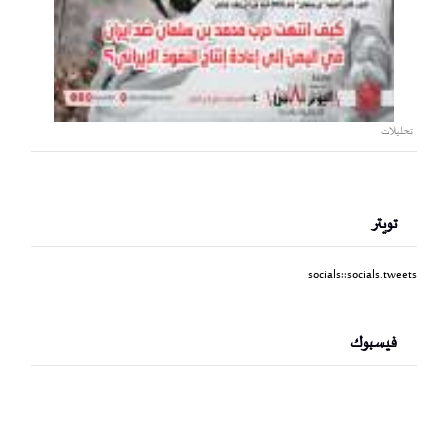
تحليلات
تويتر
socials::socials.tweets
فيسبوك