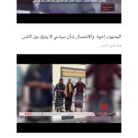
اليمنيون إخوة.. والانفصال شأن سياسي لا يفرّق بين الناس
قناة اليوم الثامن