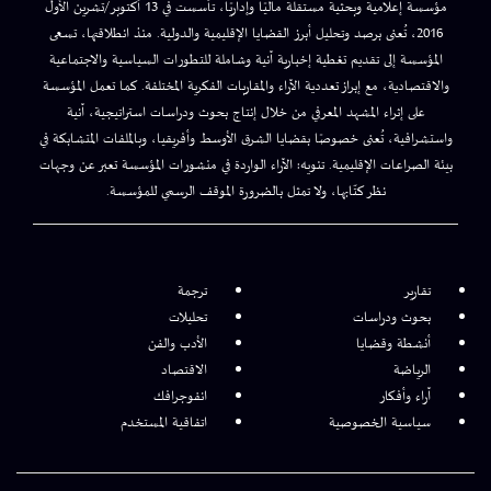
مؤسسة إعلامية وبحثية مستقلة ماليًا وإداريًا، تأسست في 13 أكتوبر/تشرين الأول
2016، تُعنى برصد وتحليل أبرز القضايا الإقليمية والدولية. منذ انطلاقتها، تسعى
المؤسسة إلى تقديم تغطية إخبارية آنية وشاملة للتطورات السياسية والاجتماعية
والاقتصادية، مع إبراز تعددية الآراء والمقاربات الفكرية المختلفة. كما تعمل المؤسسة
على إثراء المشهد المعرفي من خلال إنتاج بحوث ودراسات استراتيجية، آنية
واستشرافية، تُعنى خصوصًا بقضايا الشرق الأوسط وأفريقيا، وبالملفات المتشابكة في
بيئة الصراعات الإقليمية. تنويه: الآراء الواردة في منشورات المؤسسة تعبر عن وجهات
نظر كتّابها، ولا تمثل بالضرورة الموقف الرسمي للمؤسسة.
تقارير
ترجمة
بحوث ودراسات
تحليلات
أنشطة وقضايا
الأدب والفن
الرياضة
الاقتصاد
آراء وأفكار
انفوجرافك
سياسية الخصوصية
اتفاقية المستخدم