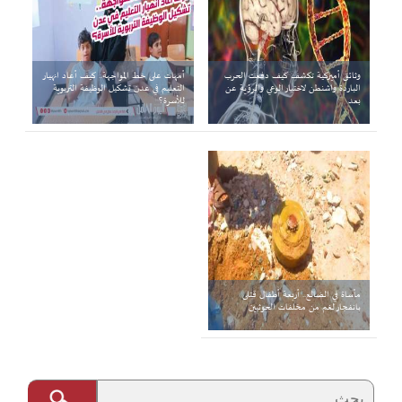
وثائق أميركية تكشف كيف دفعت الحرب
أمهات على خط المواجهة.. كيف أعاد انهيار
الباردة واشنطن لاختبار الوعي والرؤية عن
التعليم في عدن تشكيل الوظيفة التربوية
بعد
للأسرة؟
مأساة في الضالع.. أربعة أطفال قتلى
بانفجار لغم من مخلفات الحوثيين