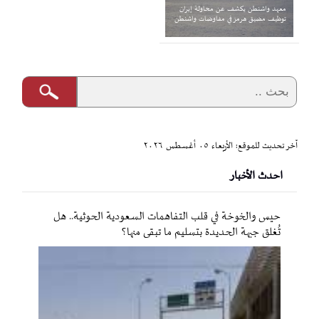
معهد واشنطن يكشف عن محاولة إيران
توظيف مضيق هرمز في مفاوضات واشنطن
آخر تحديث للموقع: الأربعاء ٠٥ أغسطس ٢٠٢٦
احدث الأخبار
حيس والخوخة في قلب التفاهمات السعودية الحوثية.. هل
تُغلق جبهة الحديدة بتسليم ما تبقى منها؟