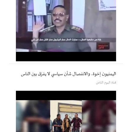
اليمنيون إخوة.. والانفصال شأن سياسي لا يفرّق بين الناس
قناة اليوم الثامن