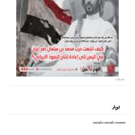
تحليلات
تويتر
socials::socials.tweets