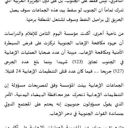
التآمري، ليس فقط على الجنوب، بل على دول الجزيرة العربية التي
تدرك تماماً ان الجنوب لو سقط بيد هذه الجماعات سوف يصل
الحريق إلى براميل النفط وسوف تشتعل المنطقة برمتها.
من ناحية أخرى، أكدت مؤسسة اليوم الثامن للإعلام والدراسات
أن جهود مكافحة الإرهاب الجنوبية تركزت على فرض السيطرة
الأمنية ومكافحة الإرهاب، مبينة أن عدد ضحايا العمليات الإرهابية
في الجنوب تجاوز (123) شهيدا بينما بلغ عدد الجرحى
(127) جريحا ...، فيما كان عدد قتلى التنظيمات الإرهابية 24 قتيلا.
الجماعات الإرهابية بينت المؤسسة وفق لتصريحات مسؤولة إن
التنظيمات الإرهابية تتحرك عبر محافظة البيضاء اليمنية، الأمر
الذي يقول مسؤولون جنوبيون إنه يحتم على المجتمع الدولي
بمساندة القوات الجنوبية في دحر الإرهاب.
وتتبع تقرير صادر عن المؤسسة العمليات الإرهابية على أكثر من