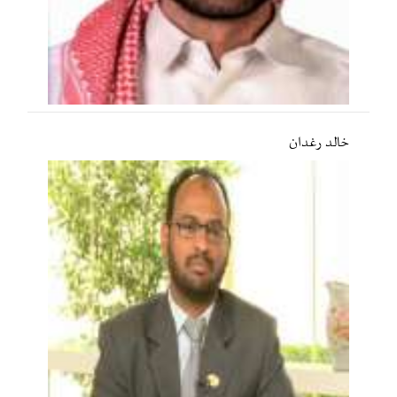
خالد رغدان