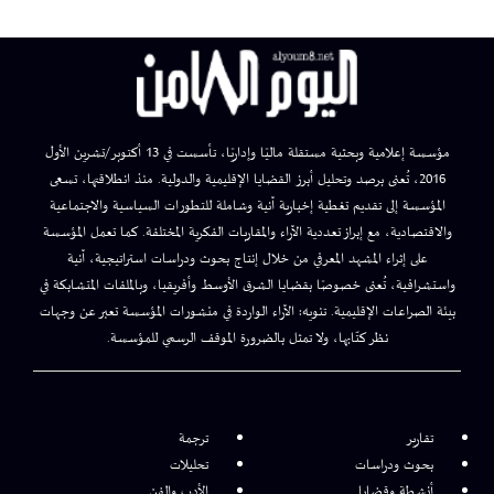
مؤسسة إعلامية وبحثية مستقلة ماليًا وإداريًا، تأسست في 13 أكتوبر/تشرين الأول
2016، تُعنى برصد وتحليل أبرز القضايا الإقليمية والدولية. منذ انطلاقتها، تسعى
المؤسسة إلى تقديم تغطية إخبارية آنية وشاملة للتطورات السياسية والاجتماعية
والاقتصادية، مع إبراز تعددية الآراء والمقاربات الفكرية المختلفة. كما تعمل المؤسسة
على إثراء المشهد المعرفي من خلال إنتاج بحوث ودراسات استراتيجية، آنية
واستشرافية، تُعنى خصوصًا بقضايا الشرق الأوسط وأفريقيا، وبالملفات المتشابكة في
بيئة الصراعات الإقليمية. تنويه: الآراء الواردة في منشورات المؤسسة تعبر عن وجهات
نظر كتّابها، ولا تمثل بالضرورة الموقف الرسمي للمؤسسة.
تقارير
ترجمة
بحوث ودراسات
تحليلات
أنشطة وقضايا
الأدب والفن