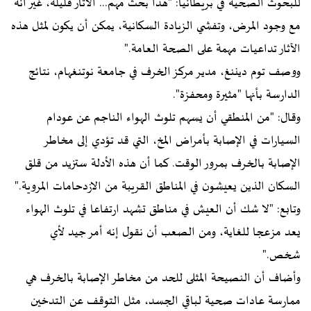
للبحوث الصحية في بريطانيا: "هذا بحث مهم... الآثار قليلة، غير أنه
مع وجود المرض، وتفشي الزيادة السكانية، يمكن أن يكون لمثل هذه
الآثار تداعيات مهمة على الصحة العامة."
ووصف توم ديننغ، مدير مركز الخرف في جامعة نوتنغهام، نتائج
الدارسة بأنها "مثيرة ومحفزة".
وقال: "من المنطقي أن يسهم تلوث الهواء الناجم عن عودام
السيارات في الإصابة بأمراض المخ، التي قد تؤدي إلى مخاطر
الإصابة بالخرف بمرور الوقت. كما أن هذه الأدلة ستزيد من قلق
السكان الذين يعيشون في المناطق القريبة من الازدحامات المروية."
وتابع: "لا شك أن العيش في مناطق تشهد ارتفاعا في تلوث الهواء
يعد مزعجا للغاية، ومن الصعب أن نقول إنه أمر جيد لأي
شخص."
وأضاف أن النصيحة المثلى للحد من مخاطر الإصابة بالخرف هي
ممارسة عادات صحية لباقي الجسد، مثل التوقف عن التدخين