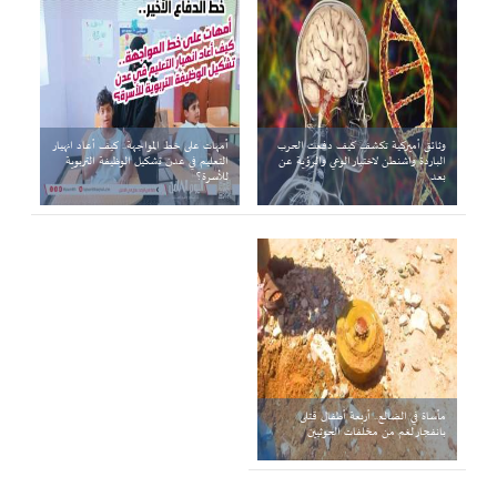
وثائق أميركية تكشف كيف دفعت الحرب
أمهات على خط المواجهة.. كيف أعاد انهيار
الباردة واشنطن لاختبار الوعي والرؤية عن
التعليم في عدن تشكيل الوظيفة التربوية
بعد
للأسرة؟
مأساة في الضالع.. أربعة أطفال قتلى
بانفجار لغم من مخلفات الحوثيين