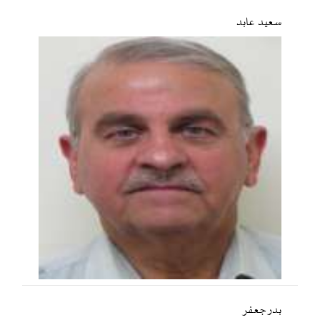
سعید عابد
بدر جعفر