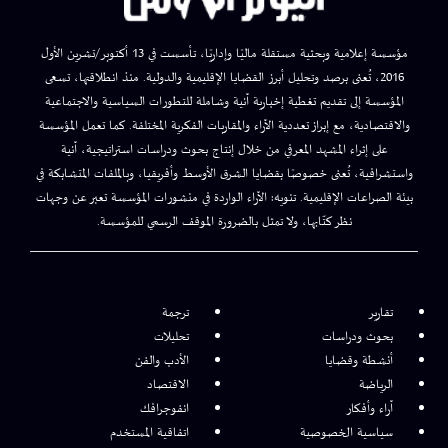
مؤسسة إعلامية وبحثية مستقلة ماليًا وإداريًا، تأسست في 13 أكتوبر/تشرين الأول
2016، تُعنى برصد وتحليل أبرز القضايا الإقليمية والدولية. منذ انطلاقتها، تسعى
المؤسسة إلى تقديم تغطية إخبارية آنية وشاملة للتطورات السياسية والاجتماعية
والاقتصادية، مع إبراز تعددية الآراء والمقاربات الفكرية المختلفة. كما تعمل المؤسسة
على إثراء المشهد المعرفي من خلال إنتاج بحوث ودراسات استراتيجية، آنية
واستشرافية، تُعنى خصوصًا بقضايا الشرق الأوسط وأفريقيا، وبالملفات المتشابكة في
بيئة الصراعات الإقليمية. تنويه: الآراء الواردة في منشورات المؤسسة تعبر عن وجهات
نظر كتّابها، ولا تمثل بالضرورة الموقف الرسمي للمؤسسة.
تقارير
ترجمة
بحوث ودراسات
تحليلات
أنشطة وقضايا
الأدب والفن
الرياضة
الاقتصاد
آراء وأفكار
انفوجرافك
سياسية الخصوصية
اتفاقية المستخدم