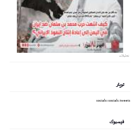
تحليلات
تويتر
socials::socials.tweets
فيسبوك