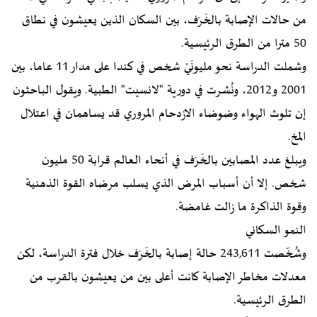
من حالات الإصابة بالخَرَف، بين السكان الذين يعيشون في نطاق
50 مترا من الطرق الرئيسية.
وشملت الدراسة نحو مليونَيْ شخص في كندا على مدار 11 عاما، بين
2001 و2012، ونُشرت في دورية "لانسيت" الطبية. ويقول الباحثون
إن تلوث الهواء وضوضاء الازدحام المروري قد يساهمان في اعتلال
المخ.
ويبلغ عدد المصابين بالخَرَف في أنحاء العالم قرابة 50 مليون
شخص. إلا أن أسباب المرض الذي يسلب مرضاه القوة الذهنية
وقوة الذاكرة ما زالت غامضة.
النمو السكاني
وشُخّصت 243,611 حالة إصابة بالخَرَف خلال فترة الدراسة، لكن
معدلات مخاطر الإصابة كانت أعلى بين من يعيشون بالقرب من
الطرق الرئيسية.