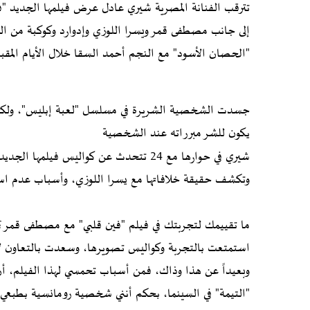
تترقب الفنانة المصرية شيري عادل عرض فيلمها الجديد "فين
إلى جانب مصطفى قمر ويسرا اللوزي وإدوارد وكوكبة من ا
"الحصان الأسود" مع النجم أحمد السقا خلال الأيام المقبل
جسدت الشخصية الشريرة في مسلسل "لعبة إبليس"، ولكني 
يكون للشر مبرراته عند الشخصية
شيري في حوارها مع 24 تتحدث عن كواليس في
وتكشف حقيقة خلافاتها مع يسرا اللوزي، وأسباب عدم است
ما تقييمك لتجربتك في فيلم "فين قلبي" مع مصطفى قمر؟
استمتعت بالتجربة وكواليس تصويرها، وسعدت بالتعاون لأو
وبعيداً عن هذا وذاك، فمن أسباب تحمسي لهذا الفيلم، أن
"التيمة" في السينما، بحكم أنني شخصية رومانسية بطبعي.