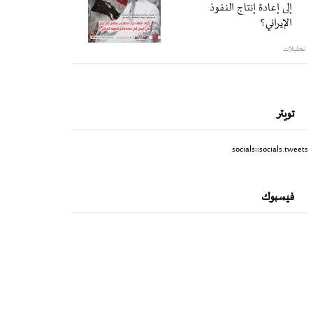
إلى إعادة إنتاج النفوذ
الإيراني؟
تحليلات
تويتر
socials::socials.tweets
فيسبوك