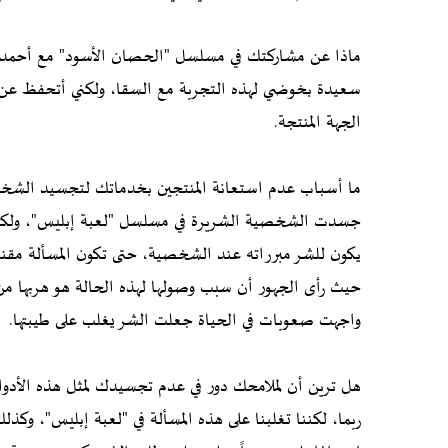
ماذا عن مشاركتك في مسلسل "الحصان الأسود" مع أحمد 
سعيدة بخوضي لهذه التجربة مع السقا، ولكني أتحفظ عن ذك
الجهة المنتجة.
ما أسباب عدم استعانة المنتجين بخدماتك لتجسيد الشخ
جسدت الشخصية الشريرة في مسلسل "لعبة إبليس"، ولكني 
يكون للشر مبرراته عند الشخصية، حتى تكون المسألة مقنع
حيث رأى الجهور أن سبب وصولها لهذه الحالة هو هربها من 
واجهت صعوبات في الحياة جعلت الشر يغلب على طيبتها.
هل ترين أن لملامحك دور في عدم تجسيدك لمثل هذه الأدوا
ربما، لكننا تغلبنا على هذه المسألة في "لعبة إبليس"، وك