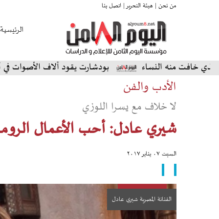
من نحن |
هيئة التحرير |
اتصل بنا
الرئيسية
نه النساء
بودشارت يقود آلاف الأصوات في أمسية استثنائ
الأدب والفن
لا خلاف مع يسرا اللوزي
شيري عادل: أحب الأعمال الروم
السبت ٠٧ يناير ٢٠١٧
الفنانة المصرية شيري عادل