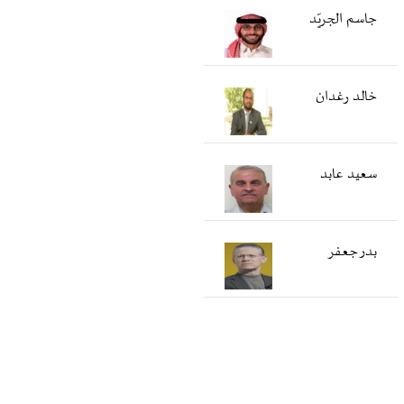
جاسم الجريّد
خالد رغدان
سعید عابد
بدر جعفر