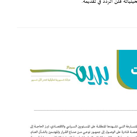
يثياته فلن أتردد في تقديمه.