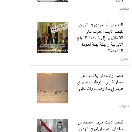
منها؟
تحليلات
التدخل السعودي في اليمن..
كيف انتهت الحرب على
الانقلابيين إلى شرعنة الذراع
الإيرانية وتهيئة بيئة لعودة
القاعدة؟
تحليلات
معهد واشنطن يكشف عن
محاولة إيران توظيف مضيق
هرمز في مفاوضات واشنطن
تحليلات
كيف انتهت حرب "محمد بن
سلمان" ضد إيران في اليمن