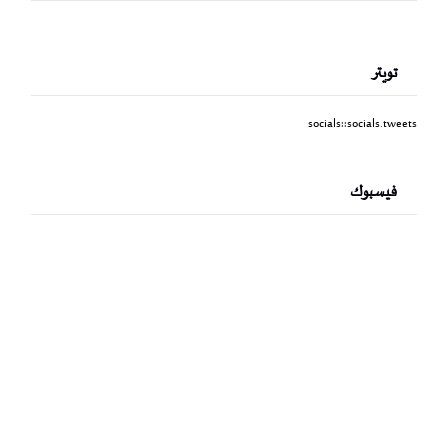
تويتر
socials::socials.tweets
فيسبوك