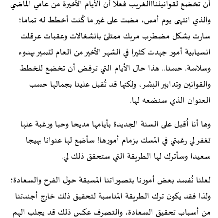
أن تخضع لقوانيننا!الغريب فعلا أن الأيام الأخيرة من عامي الماضي
والذي انتهى يوم أمس، مضت على غير ما كُنت أخطط له تماما؛
سارت بشكل مضطرب مربك ممتلئ بانشغالات وعقبات عرقلت
انسيابية أمور جهدت كثيرا في الشهر الأخير من العام لتسير بهدوء
وسلاسة. حسنا.. هذا حال الأيام التي ترفض أن تخضع للخطط
والقوانين وتدابير البشر، ولكنها قد تُقبل علينا بجمالها حسب
العنوان الذي سنضعه لها.
وها أنا اُقبل على السنة الجديدة بأيامها مديحا وحبا ورغبة علها
تغفر لي رغبتي في المسك بزمام أمورها! سأضع لها عنوانا بهيجا
سعيدا وسأترك لها الطريقة التي ستحقق ذلك لي.
لعلنا نُفسد بعض أمورنا بتصوراتنا المسبقة حول الفرح والسعادة؛
ولذا فقد يكون ترك الطريقة المناسبة لتحقيق ذلك خارج أجندتنا
من أسباب تحقيق السعادة، والتصرف عكس ذلك قد يجلب الهم