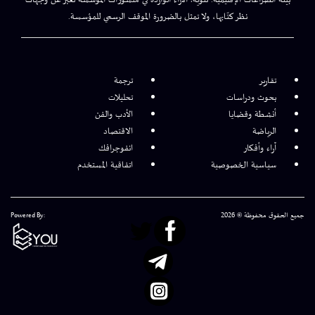
بيئة الصراعات الإقليمية. تنويه: الآراء الواردة في منشورات المؤسسة تعبر عن وجهات
نظر كتّابها، ولا تمثل بالضرورة الموقف الرسمي للمؤسسة.
تقارير
ترجمة
بحوث ودراسات
تحليلات
أنشطة وقضايا
الأدب والفن
الرياضة
الاقتصاد
آراء وأفكار
انفوجرافك
سياسية الخصوصية
اتفاقية المستخدم
جميع الحقوق محفوظة © 2026
Powered By: