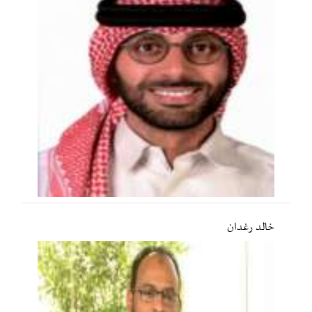
خالد رغدان