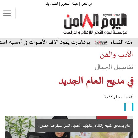
من نحن |
هيئة التحرير |
اتصل بنا
بودشارت يقود آلاف الأصوات في أمسية استثنائية على الم
الأدب والفن
تفاصيل الجمال
في مديح العام الجديد
الأحد ٠١ يناير ٢٠١٧
عام يستحق المديح والثناء، كالوليد الجميل الذي سيفرحنا حضوره