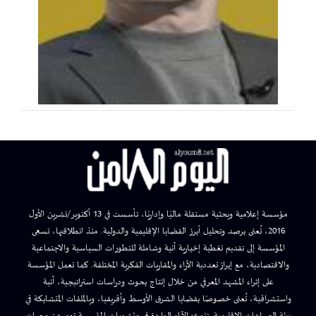
مؤسسة إعلامية وبحثية مستقلة ماليًا وإداريًا، تأسست في 13 أكتوبر/تشرين الأول
2016، تُعنى برصد وتحليل أبرز القضايا الإقليمية والدولية. منذ انطلاقتها، تسعى
المؤسسة إلى تقديم تغطية إخبارية آنية وشاملة للتطورات السياسية والاجتماعية
والاقتصادية، مع إبراز تعددية الآراء والمقاربات الفكرية المختلفة. كما تعمل المؤسسة
على إثراء المشهد المعرفي من خلال إنتاج بحوث ودراسات استراتيجية، آنية
واستشرافية، تُعنى خصوصًا بقضايا الشرق الأوسط وأفريقيا، وبالملفات المتشابكة في