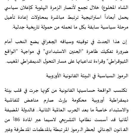
الشاه المخلوع) خلال تجمع لأنصار الزمرة البهلوية كإعلان سياسي
يحمل أبعاداً استراتيجية ترتبط مباشرة بمحاولات إعادة تأهيل
مرحلة سياسية سابقة بكل ما تحمله من حمولة تاريخية جدلية.
إن هذا الحدث في توقيته وسياقه الجغرافي يضع النخب أمام
ضرورة تفكيك ظاهرة "الحنين الاستبدادي" في مواجهة "الواقع
الثيوقراطي" وقراءة تداعياتها على مسار التحول الديمقراطي المغيب.
الرموز السياسية في البيئة القانونية الأوروبية
تكتسب الواقعة حساسيتها القانونية من كونها جرت في قلب بيئة
ديمقراطية أوروبية محكومة بإرث صارم مناهض للفاشية
والاستبداد خاصةً ما بعد الحرب العالمية الثانية.. فالدولة المضيفة
ألمانيا قد أسست نظامها التشريعي لاسيما عبر المادة 86أ من
القانون الجنائي لحظر الرموز المرتبطة بالمنظمات المتطرفة وغير