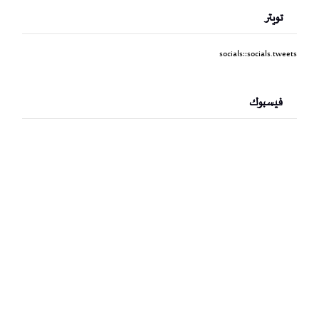
تويتر
socials::socials.tweets
فيسبوك