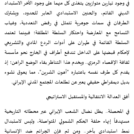
في وجود تيارين متوازيين يتغذى كل منهما على وجود الآخر الاستبداد
الديني القائم، والحنين الاستبدادي العابر للحدود، ويشترك
الطرفان في سمات جوهرية تتمثل في رفض التعددية، وغياب
التسامح مع المعارضة واحتكار السلطة المطلقة؛ فبينما تعتمد
السلطة القائمة في طهران على أدوات الردع المادي والتشريعي
لإحكام قبضتها على الداخل تندفع أطراف في الخارج نحو مأسسة
ثقافة الإقصاء الرمزي.. ويخدم هذا التناظر بقاء الوضع الراهن؛ إذ
يقدم كل طرف نفسه باعتباره "أهون الشرين"، مما يعوق نشوء
بديل ديمقراطي حقيقي يعبر عن تطلعات المجتمع المدني الإيراني.
أفق العدالة الانتقالية والمستقبل الاستراتيجي
في المحصلة.. يظل نضال الشعب الإيراني عبر محطاته التاريخية
مستهدفاً إنهاء حلقة الحكم الشمولي المتواصلة، وليس لاستبدال
نمط استبدادي بآخر.. ومن ثم فإن الجرائم ضد الإنسانية