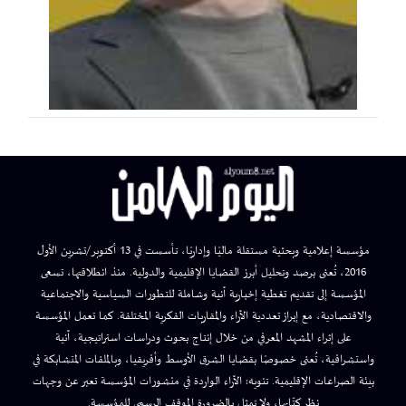
مؤسسة إعلامية وبحثية مستقلة ماليًا وإداريًا، تأسست في 13 أكتوبر/تشرين الأول
2016، تُعنى برصد وتحليل أبرز القضايا الإقليمية والدولية. منذ انطلاقتها، تسعى
المؤسسة إلى تقديم تغطية إخبارية آنية وشاملة للتطورات السياسية والاجتماعية
والاقتصادية، مع إبراز تعددية الآراء والمقاربات الفكرية المختلفة. كما تعمل المؤسسة
على إثراء المشهد المعرفي من خلال إنتاج بحوث ودراسات استراتيجية، آنية
واستشرافية، تُعنى خصوصًا بقضايا الشرق الأوسط وأفريقيا، وبالملفات المتشابكة في
بيئة الصراعات الإقليمية. تنويه: الآراء الواردة في منشورات المؤسسة تعبر عن وجهات
نظر كتّابها، ولا تمثل بالضرورة الموقف الرسمي للمؤسسة.