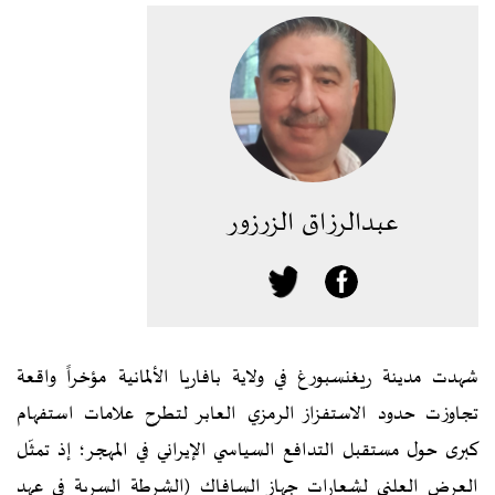
عبدالرزاق الزرزور
شهدت مدينة ريغنسبورغ في ولاية بافاريا الألمانية مؤخراً واقعة
تجاوزت حدود الاستفزاز الرمزي العابر لتطرح علامات استفهام
كبرى حول مستقبل التدافع السياسي الإيراني في المهجر؛ إذ تمثّل
العرض العلني لشعارات جهاز السافاك (الشرطة السرية في عهد