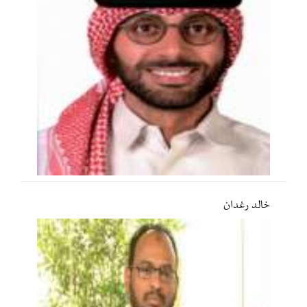
خالد رغدان