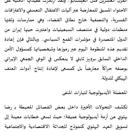
القرن العشرين مثل الغيستابو.. ولقد ارتكزت عقيدتها الأمنية على
الاحتواء المسبق للمعارضة عبر آليات الاعتقال التعسفي والاعترافات
القسرية، والتصفية خارج نطاق القضاء، وهي ممارسات وثقتها
منظمات دولية في منتصف السبعينيات واعتبرت حينها إيران من
الدول المتصدرة في مؤشرات القمع السياسي.. وبالتالي فإن إعادة
تقديم هذه المنظومة اليوم عبر رموزها وشخصياتها كمسؤول الأمن
الداخلي السابق برويز ثابتي لا ينعكس في الوعي الجمعي الإيراني
بوصفه حراكاً معارضاً بل كمسعى لإعادة إنتاج أدوات العنف
الهيكلي للدولة.
المعضلة الأيديولوجية لتيارات المنفى
تكشف التحولات الأخيرة داخل بعض الفصائل المحيطة بـ رضا
بهلوي عن أزمة أيديولوجية عميقة؛ حيث تسعى خطابات معينة إلى
تسويق العهد البهلوي كنموذج للحداثة الاقتصادية والاجتماعية