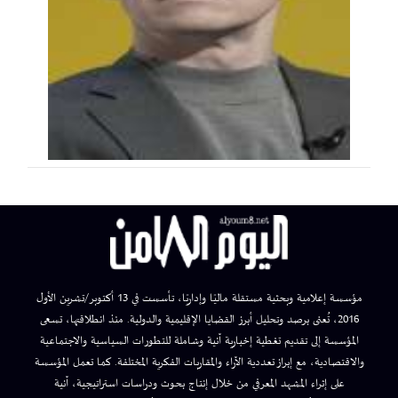
مؤسسة إعلامية وبحثية مستقلة ماليًا وإداريًا، تأسست في 13 أكتوبر/تشرين الأول
2016، تُعنى برصد وتحليل أبرز القضايا الإقليمية والدولية. منذ انطلاقتها، تسعى
المؤسسة إلى تقديم تغطية إخبارية آنية وشاملة للتطورات السياسية والاجتماعية
والاقتصادية، مع إبراز تعددية الآراء والمقاربات الفكرية المختلفة. كما تعمل المؤسسة
على إثراء المشهد المعرفي من خلال إنتاج بحوث ودراسات استراتيجية، آنية