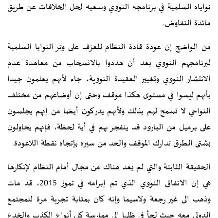
نواياه السلمية في برنامجه النووي وسعيه لحل الخلافات عن طريق
مائدة التفاوض.
من الواضح إن عودة قادة النظام للعزف على وتر النوايا السلمية
لبرنامجهم النووي بعد أن هددوا بالانسحاب من معاهدة عدم
الانتشار النووي وتغيير العقيدة النووية، جاء لأنهم يعلمون جيدا
بأنهم ليسوا في مستوى هکذا موقف وحتى إن أوضاعهم من مختلف
النواحي لا تسمح لهم بذلك ولأنهم يدرکون أيضا من إنهم يجلسون
على برميل من البارود قد ينفجر بهم في أية لحظة، فإنهم يحاولون
بشتى الطرق تدارك الموقف والحد من سيره بإتجاه نقطة اللاعودة.
الحقيقة الثابتة والتي لم يعد هناك من مجال أمام النظام لإنکارها
هي إن الاتفاق النووي الذي تم إبرامه في تموز 2015، قد مات
وذهب الى غير رجعة ولاسيما وإنه کان بمثابة تجربة مرة للمجتمع
الدولي معه حيث لجأ في ظلها الى ممارسة کل أنواع الکذب والخدع