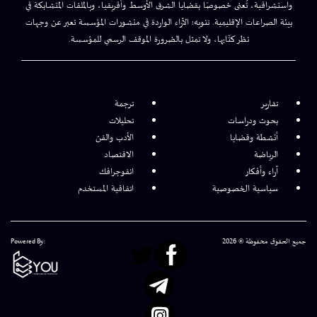
واستشرافية، تُعنى خصوصًا بقضايا الشرق الأوسط وأفريقيا، وبالملفات المتشابكة في
بيئة الصراعات الإقليمية. تنويه: الآراء الواردة في منشورات المؤسسة تعبر عن وجهات
نظر كتّابها، ولا تمثل بالضرورة الموقف الرسمي للمؤسسة.
تقارير
ترجمة
بحوث ودراسات
تحليلات
أنشطة وقضايا
الأدب والفن
الرياضة
الاقتصاد
آراء وأفكار
انفوجرافك
سياسية الخصوصية
اتفاقية المستخدم
جميع الحقوق محفوظة © 2026
Powered By: