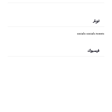
تويتر
socials::socials.tweets
فيسبوك