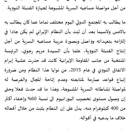
من أجل مواصلة مساعيه السرية المشبوهة لحيازة القنبلة النووية.
ما يطالب به المجتمع الدولي اليوم مختلف تماما عما کان يطالب به
بالامس ولاسيما بعد أن ثبت بأن النظام الإيراني لم يکن جادا في
إلتزامه بتعهداته وواصل وبصورة مريبة مساعيه السرية من أجل
إنتاج القنبلة النووية، علما بأن السيدة مريم رجوي، الرئيسة
المنتخبة من جانب المقاومة الإيرانية کانت قد حذرت عشية إبرام
الاتفاق النووي في عام 2015، من نوايا هذا النظام ومن ضرورة
إتباع قواعد صارمة لمتابعته وعدم إتاحة المجال والفرصة له
لمواصلة نشاطاته السرية المشبوهة، وهذا ما قد حدث فعلا وحتى
إن وصول مستوى تخصيب اليورانيوم الى نسبة 60% وإخفاء أکثر
من 400 کيلوغرام منه، يدل على إن النظام يثبت من خلال أفعاله
خلاف ما يدعيه في أقواله.