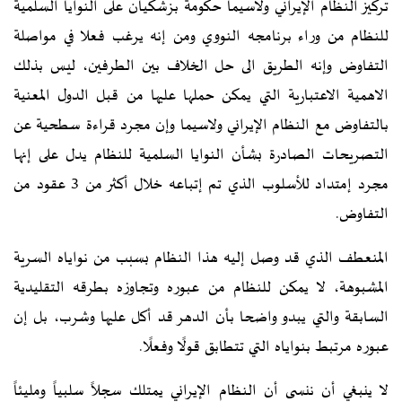
ترکيز النظام الإيراني ولاسيما حکومة بزشکيان على النوايا السلمية
للنظام من وراء برنامجه النووي ومن إنه يرغب فعلا في مواصلة
التفاوض وإنه الطريق الى حل الخلاف بين الطرفين، ليس بذلك
الاهمية الاعتبارية التي يمکن حملها عليها من قبل الدول المعنية
بالتفاوض مع النظام الإيراني ولاسيما وإن مجرد قراءة سطحية عن
التصريحات الصادرة بشأن النوايا السلمية للنظام يدل على إنها
مجرد إمتداد للأسلوب الذي تم إتباعه خلال أکثر من 3 عقود من
التفاوض.
المنعطف الذي قد وصل إليه هذا النظام بسبب من نواياه السرية
المشبوهة، لا يمکن للنظام من عبوره وتجاوزه بطرقه التقليدية
السابقة والتي يبدو واضحا بأن الدهر قد أکل عليها وشرب، بل إن
عبوره مرتبط بنواياه التي تتطابق قولًا وفعلًا.
لا ينبغي أن ننسى أن النظام الإيراني يمتلك سجلاً سلبياً ومليئاً