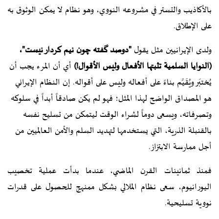
بالأكاذيب والتستر في مشروعه النووي، وهو نظام لا يمكن الوثوق به
على الإطلاق.
ولدى الإيرانيين مثل يقول
"دوصد گفته چون نیم کردار نیست"،
(النوايا السلمية تثبتها الأفعال وليس الأقوال!)
أي أن المرء يجب أن
يُختبَر ويُقَيَّم بناءً على أفعاله وليس على أقواله. إن النظام الإيراني
هو المصداق الواضح لهذا المثل؛ فهو لم يكن صادقاً أبداً في سلوكه
وتصرفاته، ويسعى دوماً لشراء الوقت ليتمكن من تسليح نفسه
بالقنبلة الذرية، التي يستخدمها لتهديد السلم والأمن العالميين من
أجل ممارسة الابتزاز.
فمنذ ثمانينات القرن الماضي، عندما بدأت عملية تخصيب
اليورانيوم، سعى نظام الملالي بشكل ممنهج للحصول على قدرات
نووية تسليحية.