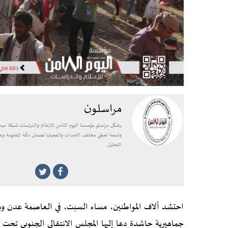
مراسلون
يشكّل مراسلو مؤسسة اليوم الثامن للإعلام والدراسات شبكة ميدا
واسعة تغطي مختلف الاحداث والقضايا لضمان دقّة المعلومة وع
التحليل
احتشد آلاف المواطنين، مساء السبت، في العاصمة عدن وم
جماهيرية حاشدة دعا إليها المجلس الانتقالي الجنوبي تح