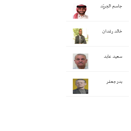
جاسم الجريّد
خالد رغدان
سعید عابد
بدر جعفر