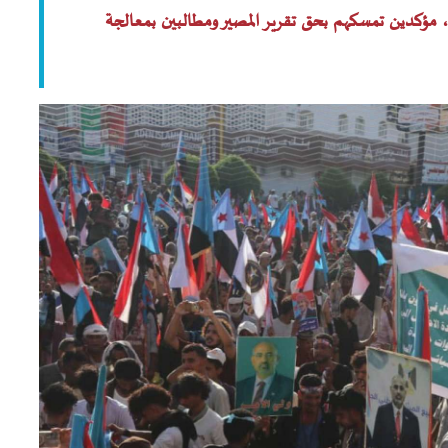
 مؤكدين تمسكهم بحق تقرير المصير ومطالبين بمعالجة