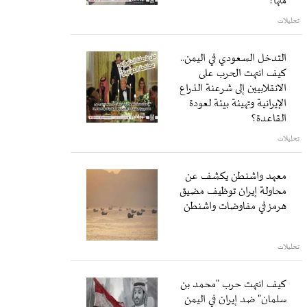
منها؟
تحليلات
التدخل السعودي في اليمن..
كيف انتهت الحرب على
الانقلابيين إلى شرعنة الذراع
الإيرانية وتهيئة بيئة لعودة
القاعدة؟
تحليلات
معهد واشنطن يكشف عن
محاولة إيران توظيف مضيق
هرمز في مفاوضات واشنطن
تحليلات
كيف انتهت حرب "محمد بن
سلمان" ضد إيران في اليمن