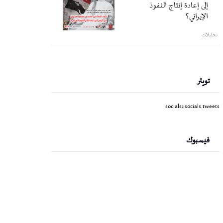
إلى إعادة إنتاج النفوذ
الإيراني؟
تحليلات
تويتر
socials::socials.tweets
فيسبوك