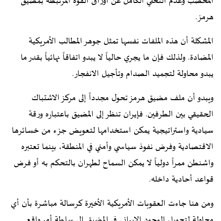
المخصب وعدم التخلي الكامل عن أوراق القوة المرتبطة بمضيق
هرمز.
المشكلة أن هذه الملفات نفسها تمثل جوهر المطالب الأمريكية
المضادة. ولذلك فإن ما يجري حالياً لا يبدو اتفاقاً نهائياً بقدر ما
يبدو محاولة لتجميد الصدام وتأجيل الانفجار.
ويبدو أن ملف مضيق هرمز تحول مجدداً إلى مركز الاشتباك
الحقيقي بين الطرفين. فإيران تنظر إلى المضيق باعتباره ورقة
سيادية واستراتيجية يمكن استخدامها لتعويض جزء من خسائرها
الاقتصادية وفرض نفوذ سياسي وأمني في المنطقة، بينما تعتبره
واشنطن ممراً دولياً لا يمكن السماح لطهران بالتحكم به أو فرض
قواعد أحادية داخله.
ومن هنا جاءت العقوبات الأمريكية الأخيرة كرسالة مباشرة بأن أي
محاولة لتحويل الوجود الإيراني في المضيق إلى سلطة أمر واقع