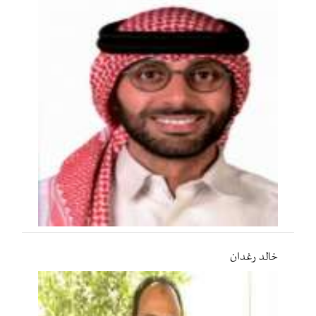
خالد رغدان