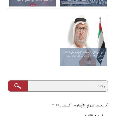
أنور قرقاش: الهجمات الإيرانية على ناقلات
الخليج تؤكد عجز طهران عن إنهاء منطق
الحرب
آخر تحديث للموقع: الأربعاء ٠٥ أغسطس ٢٠٢٦