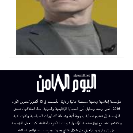
مؤسسة إعلامية وبحثية مستقلة ماليًا وإداريًا، تأسست في 13 أكتوبر/تشرين الأول
2016، تُعنى برصد وتحليل أبرز القضايا الإقليمية والدولية. منذ انطلاقتها، تسعى
المؤسسة إلى تقديم تغطية إخبارية آنية وشاملة للتطورات السياسية والاجتماعية
والاقتصادية، مع إبراز تعددية الآراء والمقاربات الفكرية المختلفة. كما تعمل المؤسسة
على إثراء المشهد المعرفي من خلال إنتاج بحوث ودراسات استراتيجية، آنية