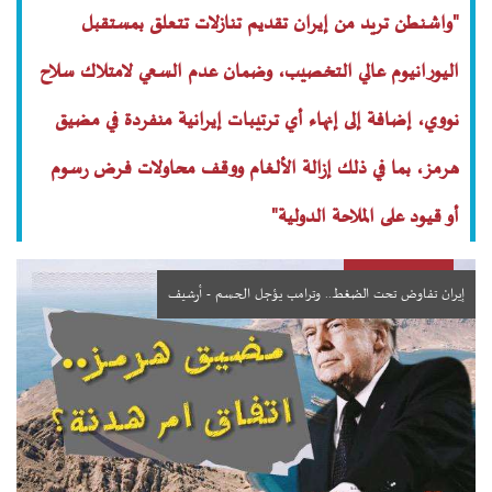
"واشنطن تريد من إيران تقديم تنازلات تتعلق بمستقبل
اليورانيوم عالي التخصيب، وضمان عدم السعي لامتلاك سلاح
نووي، إضافة إلى إنهاء أي ترتيبات إيرانية منفردة في مضيق
هرمز، بما في ذلك إزالة الألغام ووقف محاولات فرض رسوم
أو قيود على الملاحة الدولية"
إيران تفاوض تحت الضغط.. وترامب يؤجل الحسم - أرشيف