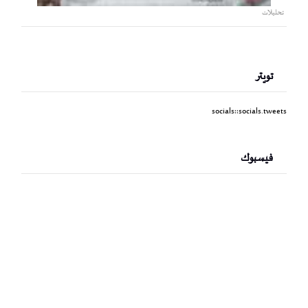
تحليلات
تويتر
socials::socials.tweets
فيسبوك