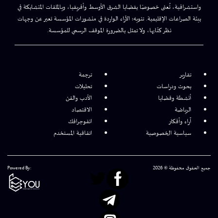
واستشرافية، تُعنى خصوصًا بقضايا الشرق الأوسط وأفريقيا، وبالملفات المتشابكة في
بيئة الصراعات الإقليمية. تنويه: الآراء الواردة في منشورات المؤسسة تعبر عن وجهات
نظر كتّابها، ولا تمثل بالضرورة الموقف الرسمي للمؤسسة.
تقارير
ترجمة
بحوث ودراسات
تحليلات
أنشطة وقضايا
الأدب والفن
الرياضة
الاقتصاد
آراء وأفكار
انفوجرافك
سياسية الخصوصية
اتفاقية المستخدم
جميع الحقوق محفوظة © 2026
Powered By: