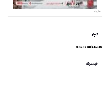
تحليلات
تويتر
socials::socials.tweets
فيسبوك