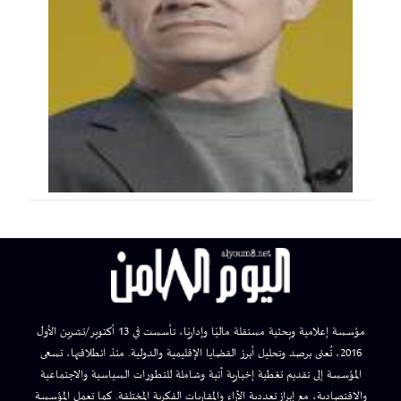
مؤسسة إعلامية وبحثية مستقلة ماليًا وإداريًا، تأسست في 13 أكتوبر/تشرين الأول
2016، تُعنى برصد وتحليل أبرز القضايا الإقليمية والدولية. منذ انطلاقتها، تسعى
المؤسسة إلى تقديم تغطية إخبارية آنية وشاملة للتطورات السياسية والاجتماعية
والاقتصادية، مع إبراز تعددية الآراء والمقاربات الفكرية المختلفة. كما تعمل المؤسسة