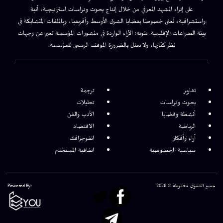
على إثراء المشهد المعرفي من خلال إنتاج بحوث ودراسات استراتيجية، آنية
واستشرافية، تُعنى خصوصًا بقضايا الشرق الأوسط وأفريقيا، وبالملفات المتشابكة في
بيئة الصراعات الإقليمية. تنويه: الآراء الواردة في منشورات المؤسسة تعبر عن وجهات
نظر كتّابها، ولا تمثل بالضرورة الموقف الرسمي للمؤسسة.
تقارير
ترجمة
بحوث ودراسات
تحليلات
أنشطة وقضايا
الأدب والفن
الرياضة
الاقتصاد
آراء وأفكار
انفوجرافك
سياسية الخصوصية
اتفاقية المستخدم
جميع الحقوق محفوظة © 2026
Powered By: