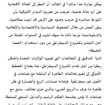
يمكن موازنة هذا بذلك؟ في الغالب أن النظر إلى الحالة الأفغانية
على أنها حالة خاصة، خرجت من تجربتها الدوائر الأميركية بأن
التورط مباشرة في حروب وجنود على الأرض قد انتهت صلاحيتها،
يبقى العمل من خلال الضغوط السياسية والاقتصادية والإعلامية
والدبلوماسية، وربما ذلك ما سوف نشهد في السنوات المقبلة من
أجل التبشير بالمشروع الديمقراطي من دون استخدام «العصا
الغليظة».
ثانياً: التدقيق في التحالفات التي تقيمها الولايات المتحدة والممكن
ربطها من أجل تقدم المشروع الديمقراطي، هنا يحتاج المخطط
الأميركي إلى تغيير تحالفاته الظاهرة أو الباطنة مع جماعات في
الأصل غير ديمقراطية. فإعادة حسابات الربح والخسارة في ظل
ظاهرة ما عرف بـ«الربيع العربي» والذي جرى تحالف، سابق مع
جماعات لا تؤمن بفلسفة الحكم الرشيد والتداول السلمي للسلطة
وجب وضع تلك التحالفات على طاولة النقاش، لقد ثبت أن ضيق