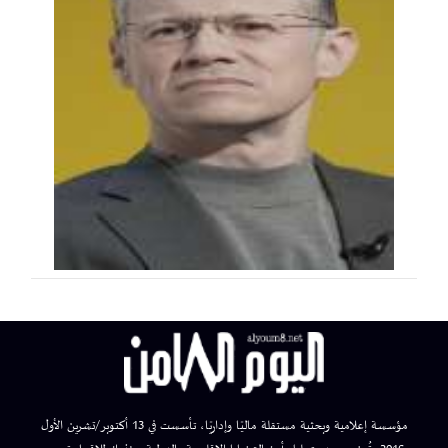
مؤسسة إعلامية وبحثية مستقلة ماليًا وإداريًا، تأسست في 13 أكتوبر/تشرين الأول