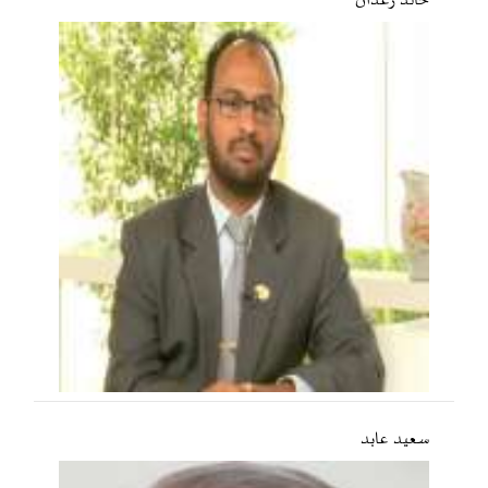
خالد رغدان
سعید عابد