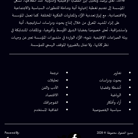
2016، تُعنى برصد وتحليل أبرز القضايا الإقليمية والدولية. منذ انطلاقتها، تسعى
المؤسسة إلى تقديم تغطية إخبارية آنية وشاملة للتطورات السياسية والاجتماعية
والاقتصادية، مع إبراز تعددية الآراء والمقاربات الفكرية المختلفة. كما تعمل المؤسسة
على إثراء المشهد المعرفي من خلال إنتاج بحوث ودراسات استراتيجية، آنية
واستشرافية، تُعنى خصوصًا بقضايا الشرق الأوسط وأفريقيا، وبالملفات المتشابكة في
بيئة الصراعات الإقليمية. تنويه: الآراء الواردة في منشورات المؤسسة تعبر عن وجهات
نظر كتّابها، ولا تمثل بالضرورة الموقف الرسمي للمؤسسة.
تقارير
ترجمة
بحوث ودراسات
تحليلات
أنشطة وقضايا
الأدب والفن
الرياضة
الاقتصاد
آراء وأفكار
انفوجرافك
سياسية الخصوصية
اتفاقية المستخدم
جميع الحقوق محفوظة © 2026
Powered By: