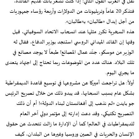
نقل في الغرب القول التالي: إذا كنت تشعر بأنك عديم الفائدة،
فتذكر 20 عاماً وتريليونات من الدولارات وأربعة رؤساء جمهوريات
من أجل إبدال «طالبان» بـ«طالبان».
هذه السخرية تكرر مثلها عند انسحاب الاتحاد السوفياتي، قيل
وقتها إن القائد الميداني الروسي استنجد بوزير الدفاع، فقال له
الوزير من موسكو، جنّد عمال المصانع! طبعاً لا يوجد مصانع في
تلك البلاد. هناك عدد من الموضوعات ربما تحتاج إلى اجتهاد يتعدى
ما يجري اليوم.
أولاً: هل تراجعت أميركا عن مشروعها في توسيع قاعدة الديمقراطية
بشكل عام بسبب انسحابها، قد يبدو ذلك من خلال تصريح الرئيس
جو بايدن «لم نذهب إلى أفغانستان لبناء الدولة»! أم أن ذلك
التصريح تكتيكي، وقد دعت إدارته إلى مؤتمر دولي آخر العام
للديمقراطيات في العالم! كما أن الإدارة ما زالت تتحدث عن حقوق
الإنسان والحريات في الصين وروسيا وغيرها من البلدان، كيف