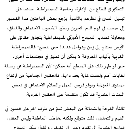
التفكير في قطاع من الإدارة، وخاصة الديمقراطية، ساعد على
تبديل السيئ في نظرهم بالأسوأ. يرُجع بعض الباحثين هذا القصور
إلى ضعف في فهم قيم الآخرين وتطور الشعوب الاجتماعي والثقافي،
ومحاولة تصدير النموذج الأميركي للديمقراطية يتجاوز حقائق على
الأرض تحتاج إلى زمن وعوامل عديدة حتى تنضج؛ فالديمقراطية
الغربية بآلياتها المعروفة لا يمكن أن تطبق في مجتمعات أخرى،
حتى لو ظهر ذلك على السطح أنه ممكن؛ لأن الديمقراطية هي وسيلة
لغايات أهم وليست غاية بحد ذاتها، فالحقوق الجماعية من ارتفاع
مستوى المعيشة وتوفر فرص العمل والسلام الاجتماعي في بعض
البيئات البشرية قد تكون متقدمة على الحقوق الفردية.
ثالثاً: الفرحة والشماتة من البعض تنمّ من طرف آخر على قصور في
الفهم والتحليل، ذلك متوقع ولكنه يخاطب العاطفة وليس العقل،
فتاريخ البشرية إلى تقدم وليس إلى تقهقر، والقول بتكرار نموذج