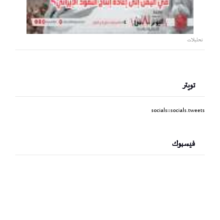
تحليلات
تويتر
socials::socials.tweets
فيسبوك