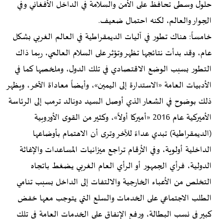
حلول وسطى تحافظ على الأمن والسلامة في الداخل الأفغاني وفي
الجوار والعالم، لكنه احتمال ضعيف.
خامساً: هناك تطور في آليات الديمقراطية في العالم الغربي بشكل
عام، وقد بدأت نتائجها تظهر وتؤثر على السلام العالمي، ربما ذاك
التطور بسبب الوضع الاقتصادي في تلك الدول، وملخصها كما في
الأدبيات العامة «الاستدارة إلى اليمين»، وأيضاً معاداة الآخر، ويظهر
ذلك بوضوح في الشعار الذي أوصل السيد دونالد ترمب إلى الرئاسة
الأميركية عام 2016 «أميركا أولاً»، وكثير من القوى الأوروبية
(الديمقراطية) تبدي عداءً للآخر وترى أن الاهتمام بأوضاعها
الداخلية أولوية، وفي الأرقام تراجع ميزانيات المساعدات والإغاثة
الدولية، فرأي الجمهور أو الرأي العام الغربي يضغط باتجاه
التخلص من الأعباء الخارجية والالتفات إلى الداخل بسبب تنامي
الطلب الاجتماعي على الخدمات والسلع التي يتوجب معها خفض
كبير في نسب البطالة، ورفع الإنفاق على الخدمات العامة في تلك