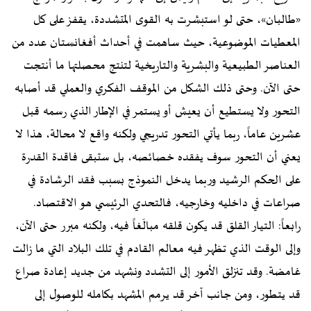
«طالبان»، حتى لو استبشرت به القوى المتشددة، يقفز على كل
المعطيات الموضوعية، حيث ساهمت في أحداث أفغانستان عدد من
العناصر الطبيعية والبشرية والتاريخية لتنتج محصلتها ما أنتجت
حتى الآن. وحتى ذلك الشكل من الموقف الفكري والعملي قد أصابه
التحور ولا يستطيع أن يعيش أو يستمر في الإطار الذي رسمه قبل
عشرين عاماً، ربما يأتي التحور تدريجي ولكنه واقع لا محالة، هذا لا
يعني أن التحور سوف يفقده خصائصه، بل ستبقى فاقدة القدرة
على الحكم الرشيد وربما يدخل النموذج بسبب فقد الرشادة في
صراعات في داخليه وخارجيه، فالتحدي الرئيسي هو الاقتصاد.
رابعاً: التيار القلق قد يكون قلقه مبالَغاً فيه، ولكنه مبرر حتى الآن،
وإلى الوقت الذي تظهر فيه معالم القادم في تلك البلاد التي ما زالت
غامضة. وقد تنزلق الأمور إلى التشدد ونشهد من جديد إعادة صراع
قد يتطور، ومن جانب آخر قد يرمم المشهد بكامله للوصول إلى